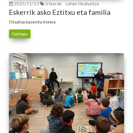
2025/11/13
Irteerak
Lehen Hezkuntza
Eskerrik asko Eztitxu eta familia
Otsaitza baserrira irteera
Gehiago