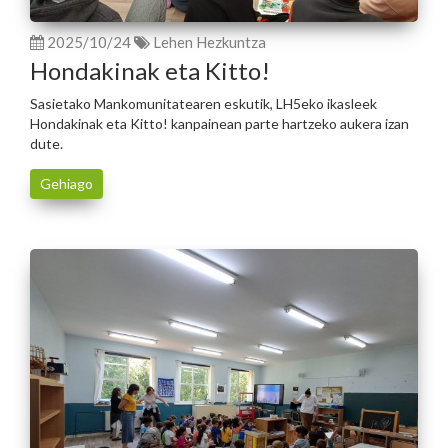
2025/10/24
Lehen Hezkuntza
Hondakinak eta Kitto!
Sasietako Mankomunitatearen eskutik, LH5eko ikasleek
Hondakinak eta Kitto! kanpainean parte hartzeko aukera izan
dute.
Gehiago