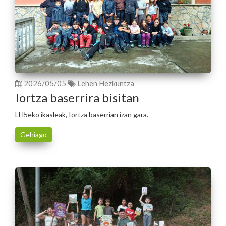
2026/05/05
Lehen Hezkuntza
Iortza baserrira bisitan
LH5eko ikasleak, Iortza baserrian izan gara.
Gehiago