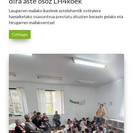
dira aste osoz LH4koek
Laugarren mailako ikasleek astelehentik ostiralera
hamaiketako osasuntsua prestatu zituzten beraein gelako eta
hirugarren mailakoentzat
Gehiago