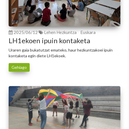
2025/06/12
Lehen Hezkuntza
Euskara
LH1ekoen ipuin kontaketa
Uraren gaia bukatutzat emateko, haur hezkuntzakoei ipuin
kontaketa egin diete LH1ekoek.
Gehiago