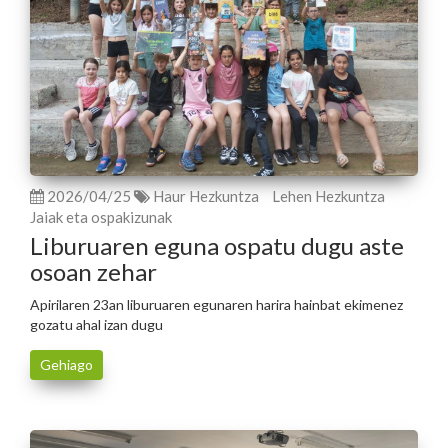
2026/04/25
Haur Hezkuntza
Lehen Hezkuntza
Jaiak eta ospakizunak
Liburuaren eguna ospatu dugu aste
osoan zehar
Apirilaren 23an liburuaren egunaren harira hainbat ekimenez
gozatu ahal izan dugu
Gehiago