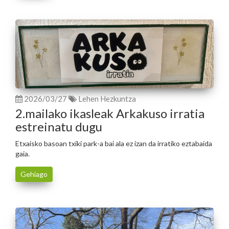
2026/03/27
Lehen Hezkuntza
2.mailako ikasleak Arkakuso irratia
estreinatu dugu
Etxaisko basoan txiki park-a bai ala ez izan da irratiko eztabaida
gaia.
Gehiago