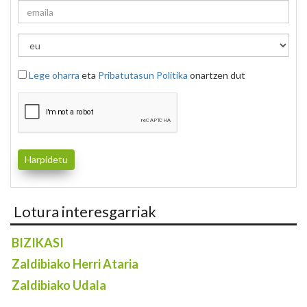
Lege oharra
eta
Pribatutasun Politika
onartzen dut
Lotura interesgarriak
BIZIKASI
Zaldibiako Herri Ataria
Zaldibiako Udala