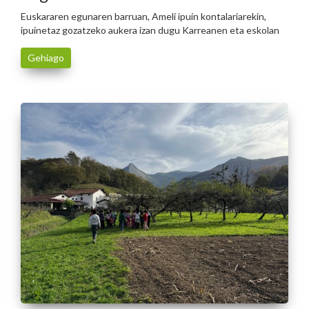
Euskararen egunaren barruan, Ameli ipuin kontalariarekin,
ipuinetaz gozatzeko aukera izan dugu Karreanen eta eskolan
Gehiago