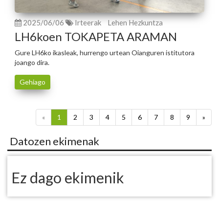
2025/06/06
Irteerak
Lehen Hezkuntza
LH6koen TOKAPETA ARAMAN
Gure LH6ko ikasleak, hurrengo urtean Oianguren istitutora
joango dira.
Gehiago
«
1
2
3
4
5
6
7
8
9
»
Datozen ekimenak
Ez dago ekimenik