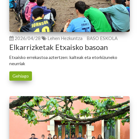
2026/04/28
Lehen Hezkuntza
BASO ESKOLA
Elkarrizketak Etxaisko basoan
Etxaisko errekastoa aztertzen: kalteak eta etorkizuneko
neurriak
Gehiago