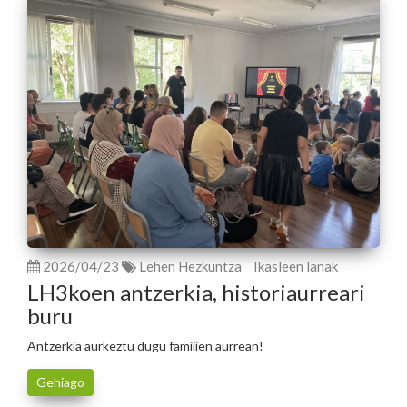
2026/04/23
Lehen Hezkuntza
Ikasleen lanak
LH3koen antzerkia, historiaurreari
buru
Antzerkia aurkeztu dugu famiiien aurrean!
Gehiago