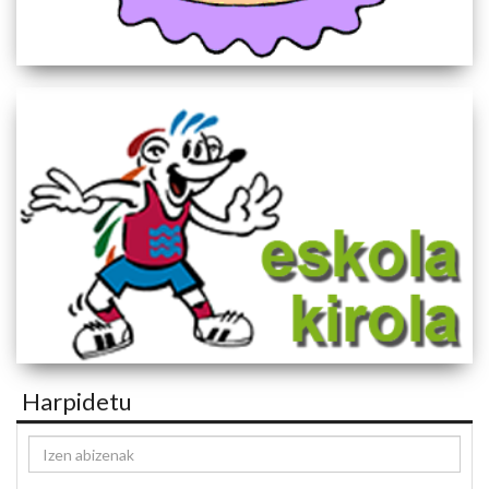
Harpidetu