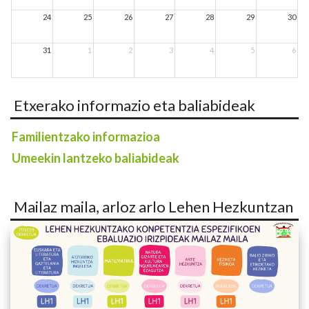
24
25
26
27
28
29
30
31
1
2
3
4
5
6
Etxerako informazio eta baliabideak
Familientzako informazioa
Umeekin lantzeko baliabideak
Mailaz maila, arloz arlo Lehen Hezkuntzan