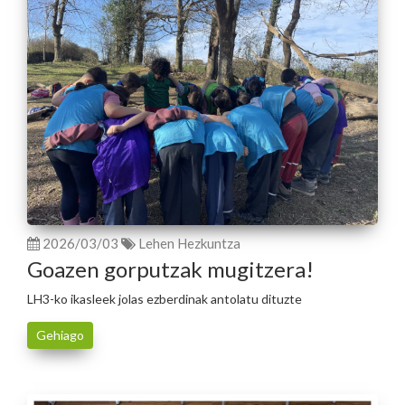
2026/03/03
Lehen Hezkuntza
Goazen gorputzak mugitzera!
LH3-ko ikasleek jolas ezberdinak antolatu dituzte
Gehiago