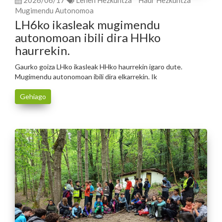
2026/06/17
Lehen Hezkuntza
Haur Hezkuntza
Mugimendu Autonomoa
LH6ko ikasleak mugimendu
autonomoan ibili dira HHko
haurrekin.
Gaurko goiza LHko ikasleak HHko haurrekin igaro dute.
Mugimendu autonomoan ibili dira elkarrekin. Ik
Gehiago