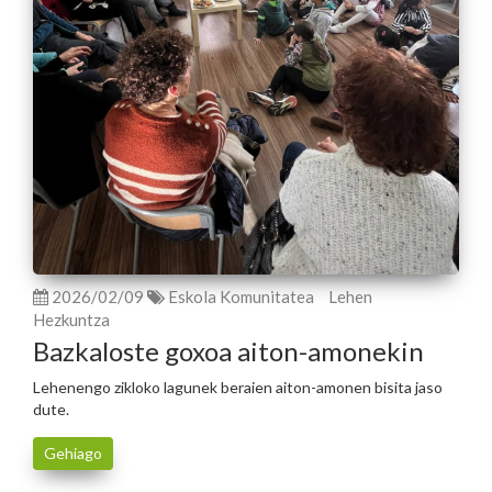
2026/02/09
Eskola Komunitatea
Lehen
Hezkuntza
Bazkaloste goxoa aiton-amonekin
Lehenengo zikloko lagunek beraien aiton-amonen bisita jaso
dute.
Gehiago