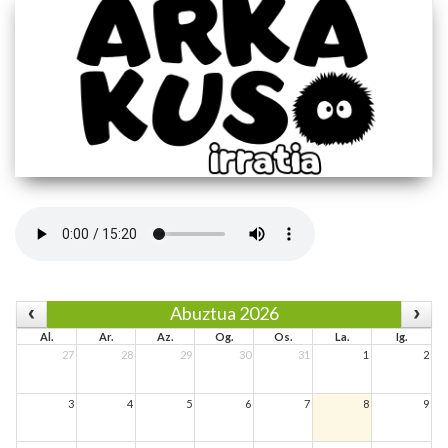
Abuztua 2026
Al.
Ar.
Az.
Og.
Os.
La.
Ig.
27
28
29
30
31
1
2
3
4
5
6
7
8
9