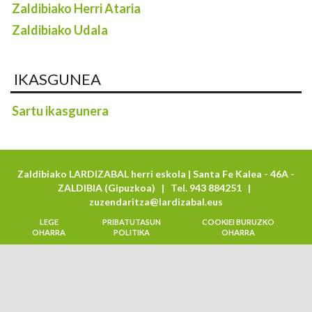
Zaldibiako Herri Ataria
Zaldibiako Udala
IKASGUNEA
Sartu ikasgunera
Zaldibiako LARDIZABAL herri eskola | Santa Fe Kalea - 46A -
ZALDIBIA (Gipuzkoa) | Tel. 943 884251 |
zuzendaritza@lardizabal.eus
LEGE
PRIBATUTASUN
COOKIEI BURUZKO
OHARRA
POLITIKA
OHARRA