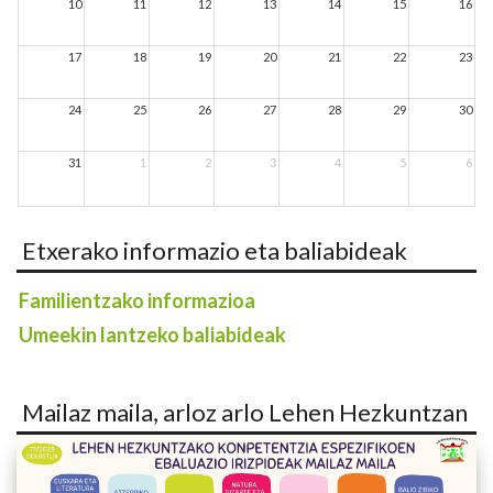
10
11
12
13
14
15
16
17
18
19
20
21
22
23
24
25
26
27
28
29
30
31
1
2
3
4
5
6
Etxerako informazio eta baliabideak
Familientzako informazioa
Umeekin lantzeko baliabideak
Mailaz maila, arloz arlo Lehen Hezkuntzan