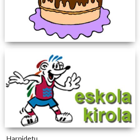
Harpidetu