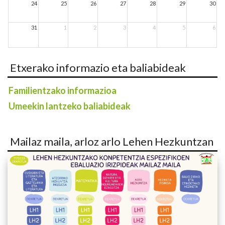
24
25
26
27
28
29
30
31
1
2
3
4
5
6
Etxerako informazio eta baliabideak
Familientzako informazioa
Umeekin lantzeko baliabideak
Mailaz maila, arloz arlo Lehen Hezkuntzan