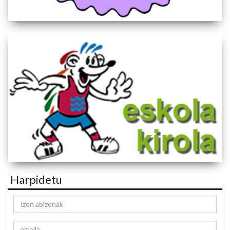
Harpidetu