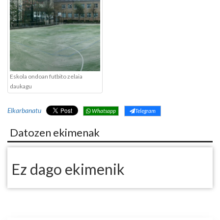
Eskola ondoan futbito zelaia
daukagu
Elkarbanatu
Whatsapp
Telegram
Datozen ekimenak
Ez dago ekimenik