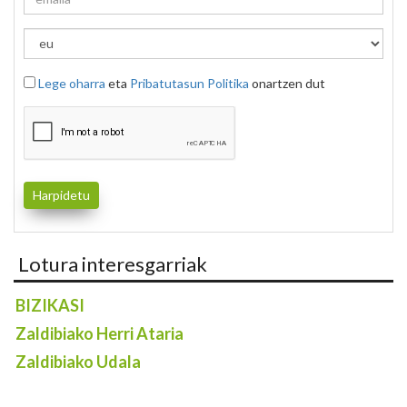
Lege oharra
eta
Pribatutasun Politika
onartzen dut
Lotura interesgarriak
BIZIKASI
Zaldibiako Herri Ataria
Zaldibiako Udala