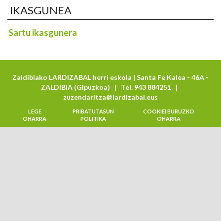
IKASGUNEA
Sartu ikasgunera
Zaldibiako LARDIZABAL herri eskola | Santa Fe Kalea - 46A -
ZALDIBIA (Gipuzkoa) | Tel. 943 884251 |
zuzendaritza@lardizabal.eus
LEGE
PRIBATUTASUN
COOKIEI BURUZKO
OHARRA
POLITIKA
OHARRA