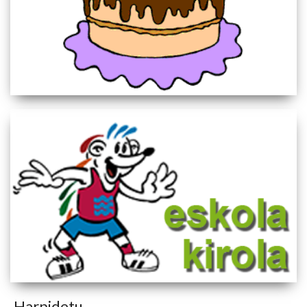
Harpidetu