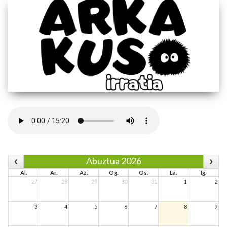
Abuztua 2026
Al.
Ar.
Az.
Og.
Os.
La.
Ig.
27
28
29
30
31
1
2
3
4
5
6
7
8
9