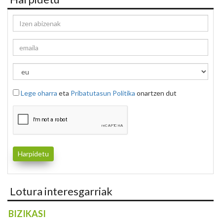
Lege oharra
eta
Pribatutasun Politika
onartzen dut
Lotura interesgarriak
BIZIKASI