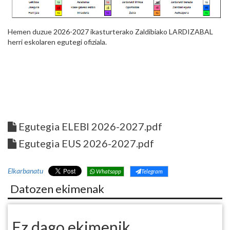
Hemen duzue 2026-2027 ikasturterako Zaldibiako LARDIZABAL
herri eskolaren egutegi ofiziala.
Egutegia ELEBI 2026-2027.pdf
Egutegia EUS 2026-2027.pdf
Elkarbanatu
Whatsapp
Telegram
Datozen ekimenak
Ez dago ekimenik