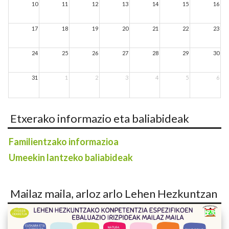
10
11
12
13
14
15
16
17
18
19
20
21
22
23
24
25
26
27
28
29
30
31
1
2
3
4
5
6
Etxerako informazio eta baliabideak
Familientzako informazioa
Umeekin lantzeko baliabideak
Mailaz maila, arloz arlo Lehen Hezkuntzan