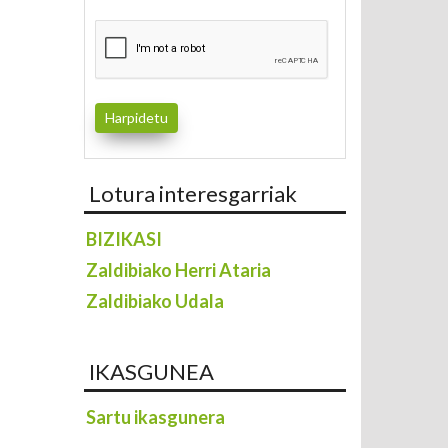
Lotura interesgarriak
BIZIKASI
Zaldibiako Herri Ataria
Zaldibiako Udala
IKASGUNEA
Sartu ikasgunera