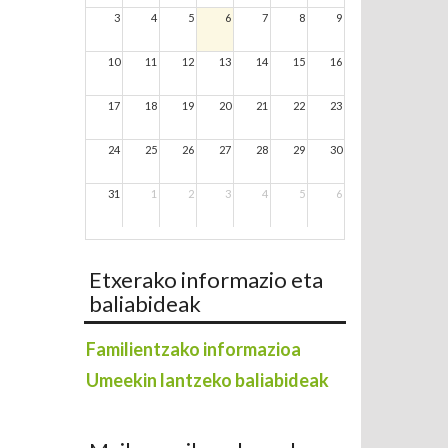
3
4
5
6
7
8
9
10
11
12
13
14
15
16
17
18
19
20
21
22
23
24
25
26
27
28
29
30
31
1
2
3
4
5
6
Etxerako informazio eta
baliabideak
Familientzako informazioa
Umeekin lantzeko baliabideak