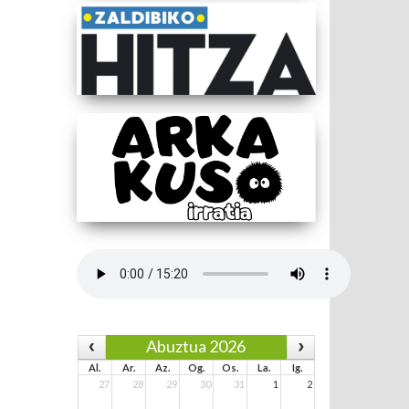
Abuztua 2026
Al.
Ar.
Az.
Og.
Os.
La.
Ig.
27
28
29
30
31
1
2