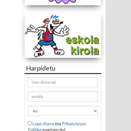
Harpidetu
Lege oharra
eta
Pribatutasun
Politika
onartzen dut