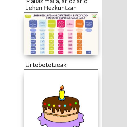
Mailaz maila, arloz arlo
Lehen Hezkuntzan
Urtebetetzeak