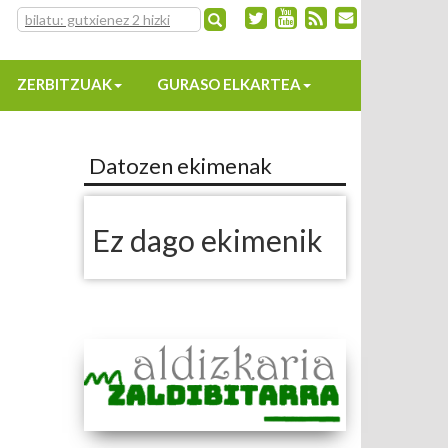
ZERBITZUAK
GURASO ELKARTEA
Datozen ekimenak
Ez dago ekimenik