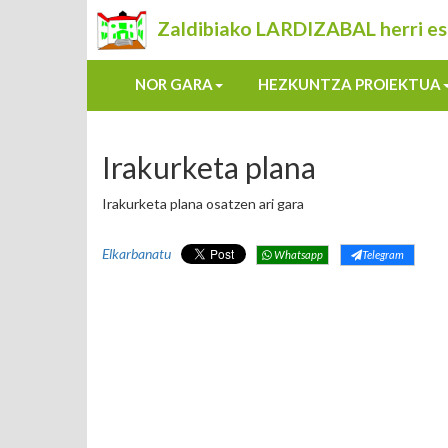
Zaldibiako LARDIZABAL herri es
NOR GARA
HEZKUNTZA PROIEKTUA
Irakurketa plana
Irakurketa plana osatzen ari gara
Elkarbanatu
Whatsapp
Telegram