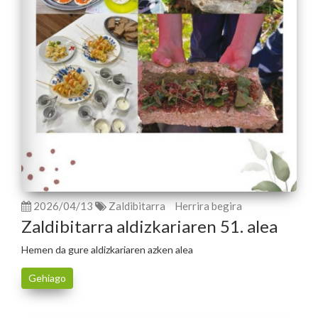
2026/04/13
Zaldibitarra
Herrira begira
Zaldibitarra aldizkariaren 51. alea
Hemen da gure aldizkariaren azken alea
Gehiago