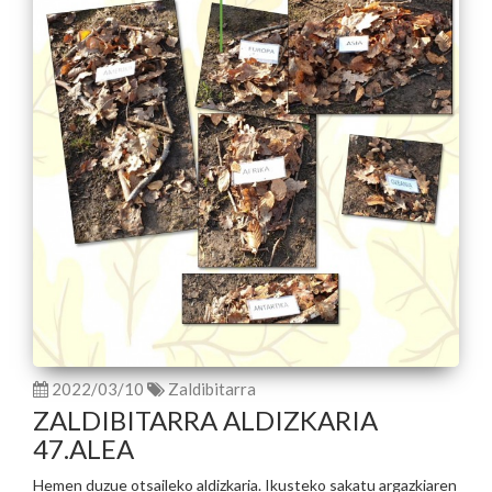
2022/03/10
Zaldibitarra
ZALDIBITARRA ALDIZKARIA
47.ALEA
Hemen duzue otsaileko aldizkaria. Ikusteko sakatu argazkiaren