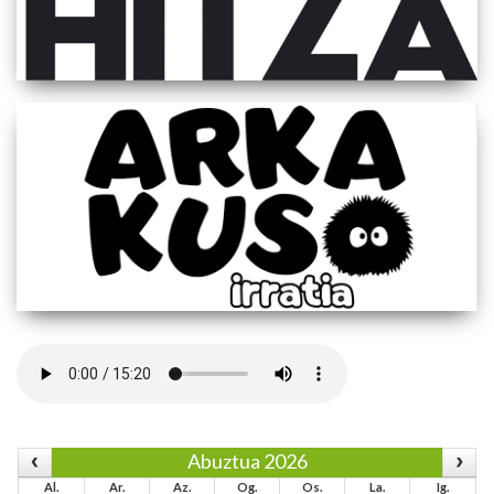
Abuztua 2026
Al.
Ar.
Az.
Og.
Os.
La.
Ig.