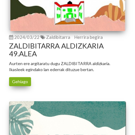
2024/03/22
Zaldibitarra
Herrira begira
ZALDIBITARRA ALDIZKARIA
49.ALEA
Aurten ere argitaratu dugu ZALDIBITARRA aldizkaria.
Ikasleek egindako lan ederrak dituzue bertan.
Gehiago