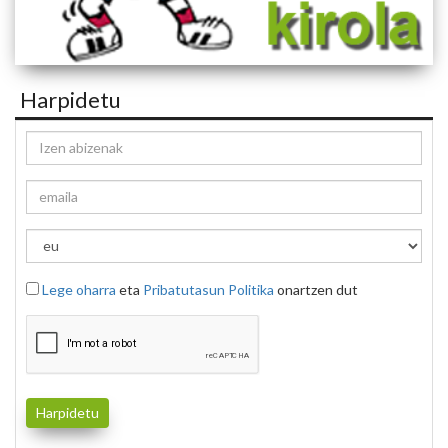
Harpidetu
Lege oharra
eta
Pribatutasun Politika
onartzen dut