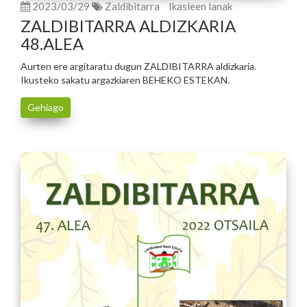
2023/03/29
Zaldibitarra
Ikasleen lanak
ZALDIBITARRA ALDIZKARIA
48.ALEA
Aurten ere argitaratu dugun ZALDIBITARRA aldizkaria.
Ikusteko sakatu argazkiaren BEHEKO ESTEKAN.
Gehiago