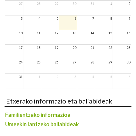
27
28
29
30
31
1
2
3
4
5
6
7
8
9
10
11
12
13
14
15
16
17
18
19
20
21
22
23
24
25
26
27
28
29
30
31
1
2
3
4
5
6
Etxerako informazio eta baliabideak
Familientzako informazioa
Umeekin lantzeko baliabideak