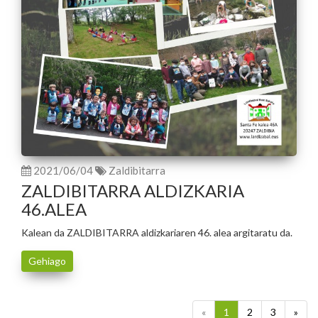
2021/06/04
Zaldibitarra
ZALDIBITARRA ALDIZKARIA
46.ALEA
Kalean da ZALDIBITARRA aldizkariaren 46. alea argitaratu da.
Gehiago
«
1
2
3
»