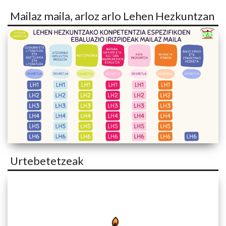
Mailaz maila, arloz arlo Lehen Hezkuntzan
Urtebetetzeak