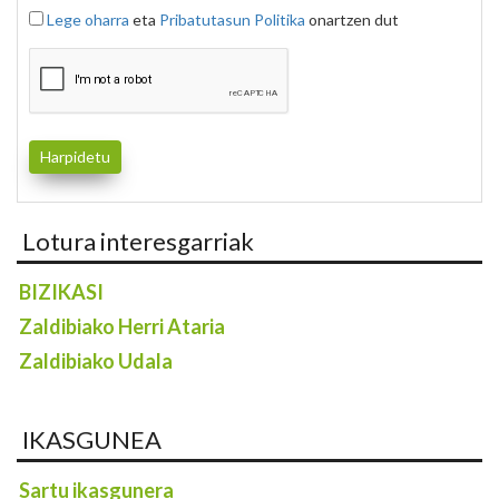
Lege oharra
eta
Pribatutasun Politika
onartzen dut
Lotura interesgarriak
BIZIKASI
Zaldibiako Herri Ataria
Zaldibiako Udala
IKASGUNEA
Sartu ikasgunera