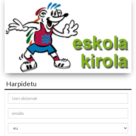
Harpidetu