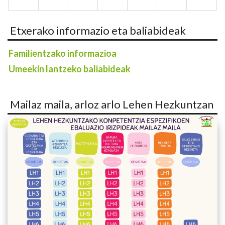
Etxerako informazio eta baliabideak
Familientzako informazioa
Umeekin lantzeko baliabideak
Mailaz maila, arloz arlo Lehen Hezkuntzan