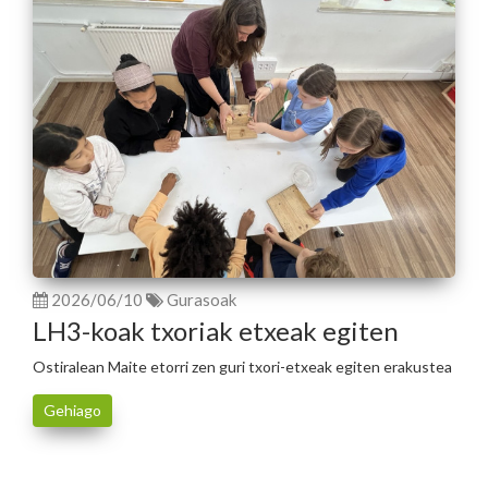
2026/06/10
Gurasoak
LH3-koak txoriak etxeak egiten
Ostiralean Maite etorri zen guri txori-etxeak egiten erakustea
Gehiago