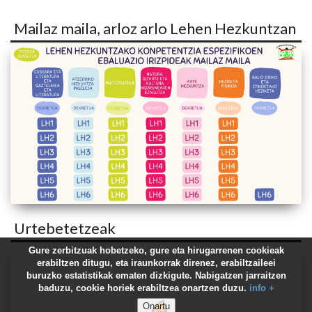
Mailaz maila, arloz arlo Lehen Hezkuntzan
Urtebetetzeak
Gure zerbitzuak hobetzeko, gure eta hirugarrenen cookieak
erabiltzen ditugu, eta iraunkorrak direnez, erabiltzaileei
buruzko estatistikak ematen dizkigute. Nabigatzen jarraitzen
baduzu, cookie horiek erabiltzea onartzen duzu.
info +