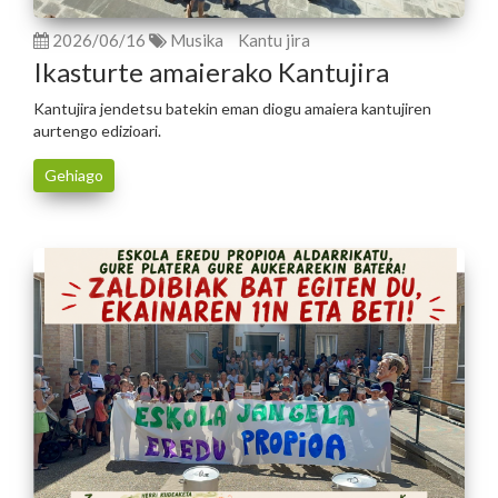
2026/06/16
Musika
Kantu jira
Ikasturte amaierako Kantujira
Kantujira jendetsu batekin eman diogu amaiera kantujiren
aurtengo edizioari.
Gehiago