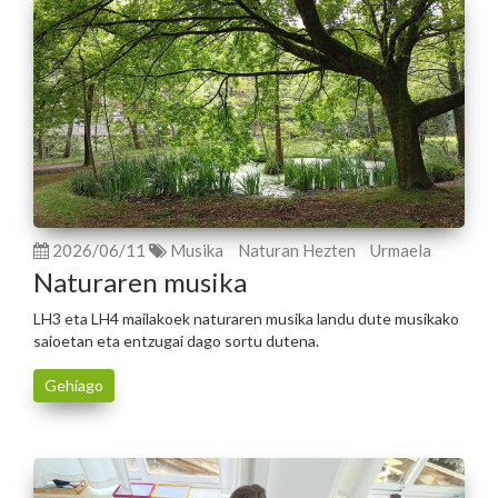
2026/06/11
Musika
Naturan Hezten
Urmaela
Naturaren musika
LH3 eta LH4 mailakoek naturaren musika landu dute musikako
saioetan eta entzugai dago sortu dutena.
Gehiago