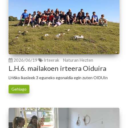
2026/06/19
Irteerak
Naturan Hezten
L.H.6. mailakoen irteera Oiduira
LH6ko ikasleek 3 eguneko egonaldia egin zuten OIDUIn
Gehiago