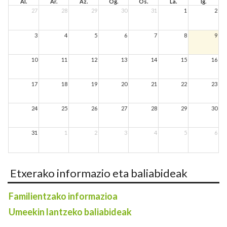
Al.
Ar.
Az.
Og.
Os.
La.
Ig.
27
28
29
30
31
1
2
3
4
5
6
7
8
9
10
11
12
13
14
15
16
17
18
19
20
21
22
23
24
25
26
27
28
29
30
31
1
2
3
4
5
6
Etxerako informazio eta baliabideak
Familientzako informazioa
Umeekin lantzeko baliabideak