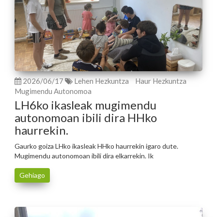
2026/06/17
Lehen Hezkuntza
Haur Hezkuntza
Mugimendu Autonomoa
LH6ko ikasleak mugimendu
autonomoan ibili dira HHko
haurrekin.
Gaurko goiza LHko ikasleak HHko haurrekin igaro dute.
Mugimendu autonomoan ibili dira elkarrekin. Ik
Gehiago