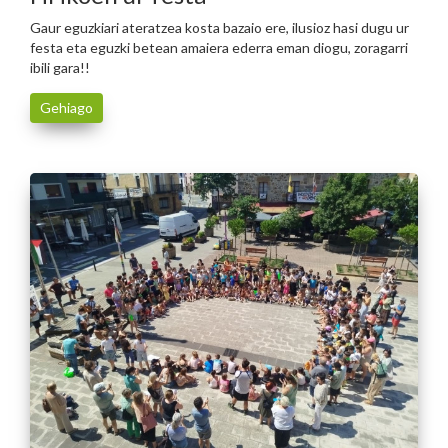
Gaur eguzkiari ateratzea kosta bazaio ere, ilusioz hasi dugu ur
festa eta eguzki betean amaiera ederra eman diogu, zoragarri
ibili gara!!
Gehiago