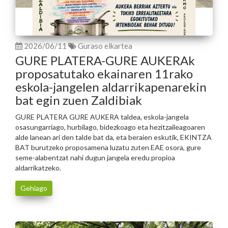
2026/06/11
Guraso elkartea
GURE PLATERA-GURE AUKERAk
proposatutako ekainaren 11rako
eskola-jangelen aldarrikapenarekin
bat egin zuen Zaldibiak
GURE PLATERA GURE AUKERA taldea, eskola-jangela
osasungarriago, hurbilago, bidezkoago eta hezitzaileagoaren
alde lanean ari den talde bat da, eta beraien eskutik, EKINTZA
BAT burutzeko proposamena luzatu zuten EAE osora, gure
seme-alabentzat nahi dugun jangela eredu propioa
aldarrikatzeko.
Gehiago