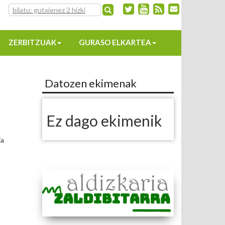
ZERBITZUAK
GURASO ELKARTEA
Datozen ekimenak
Ez dago ekimenik
ia