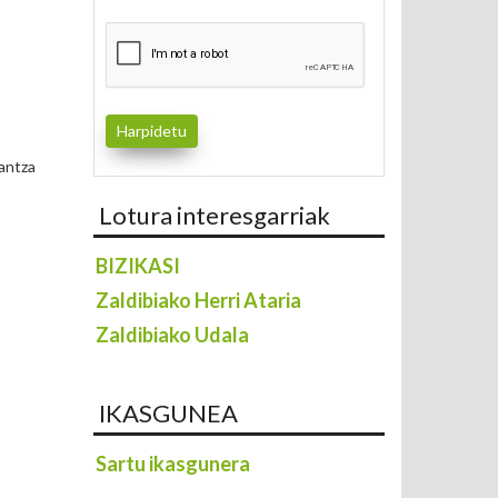
dantza
Lotura interesgarriak
BIZIKASI
Zaldibiako Herri Ataria
Zaldibiako Udala
IKASGUNEA
Sartu ikasgunera