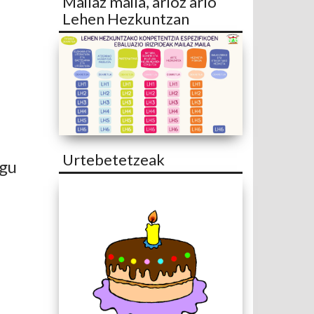
Mailaz maila, arloz arlo
Lehen Hezkuntzan
Urtebetetzeak
ugu