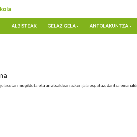
kola
ALBISTEAK
GELAZ GELA
ANTOLAKUNTZA
una
 jolasetan mugilduta eta arratsaldean azken jaia ospatuz, dantza emanald