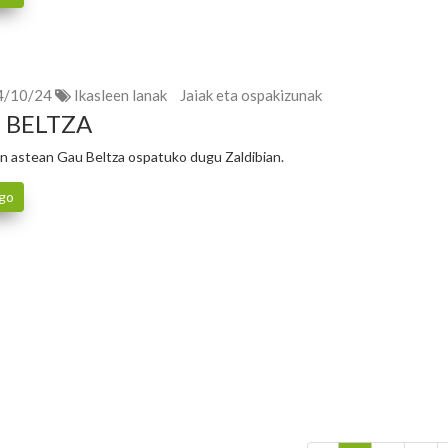
4/10/24
Ikasleen lanak
Jaiak eta ospakizunak
 BELTZA
n astean Gau Beltza ospatuko dugu Zaldibian.
go