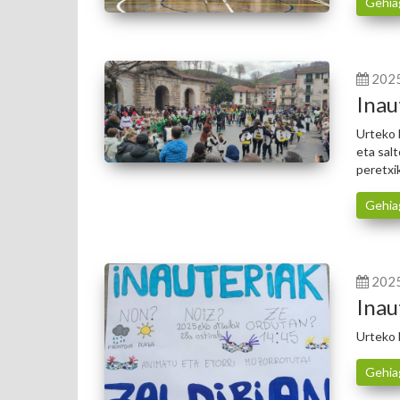
Gehia
202
Inau
Urteko 
eta salt
peretxi
Gehia
202
Inau
Urteko b
Gehia