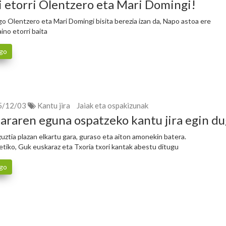
 etorri Olentzero eta Mari Domingi!
o Olentzero eta Mari Domingi bisita berezia izan da, Napo astoa ere
ino etorri baita
go
5/12/03
Kantu jira
Jaiak eta ospakizunak
araren eguna ospatzeko kantu jira egin d
guztia plazan elkartu gara, guraso eta aiton amonekin batera.
etiko, Guk euskaraz eta Txoria txori kantak abestu ditugu
go