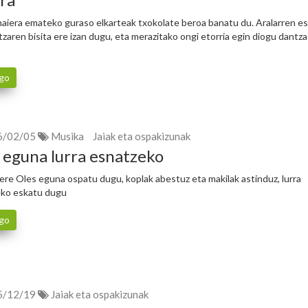
amaiera emateko guraso elkarteak txokolate beroa banatu du. Aralarren e
tzaren bisita ere izan dugu, eta merazitako ongi etorria egin diogu dantza
go
6/02/05
Musika
Jaiak eta ospakizunak
 eguna lurra esnatzeko
ere Oles eguna ospatu dugu, koplak abestuz eta makilak astinduz, lurra
eko eskatu dugu
go
5/12/19
Jaiak eta ospakizunak