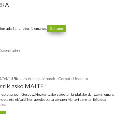
RRA
ion udari ongi-etorria emanez.
Gehiago
Komunitatea
5/04/14
Jaiak eta ospakizunak
Gorputz Heziketa
rrik asko MAITE!
 ostegunean Gorputz Hezkuntzako saioetan landutako dantzekin emana
nuen, eta ekitaldi hori aprobetxatu genuen Maiteri bere lan ibilbidea
eko.