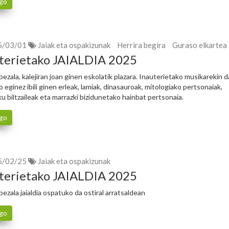
go
5/03/01
Jaiak eta ospakizunak
Herrira begira
Guraso elkartea
terietako JAIALDIA 2025
bezala, kalejiran joan ginen eskolatik plazara. Inauterietako musikarekin 
o eginez ibili ginen erleak, lamiak, dinasauroak, mitologiako pertsonaiak,
ku biltzaileak eta marrazki bizidunetako hainbat pertsonaia.
go
5/02/25
Jaiak eta ospakizunak
terietako JAIALDIA 2025
ezala jaialdia ospatuko da ostiral arratsaldean
go