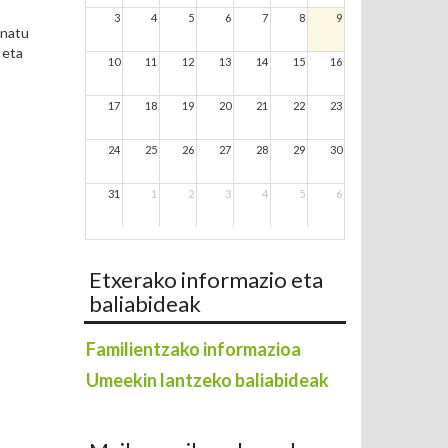
3
4
5
6
7
8
9
snatu
 eta
10
11
12
13
14
15
16
17
18
19
20
21
22
23
24
25
26
27
28
29
30
31
1
2
3
4
5
6
Etxerako informazio eta
baliabideak
Familientzako informazioa
Umeekin lantzeko baliabideak