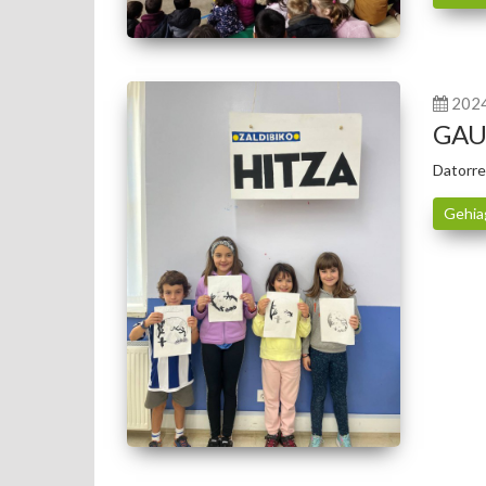
202
GAU
Datorre
Gehia