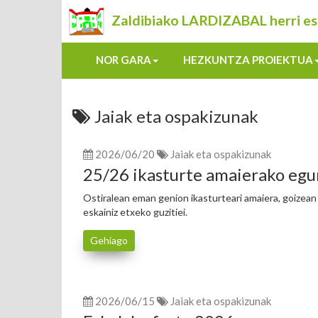
Zaldibiako LARDIZABAL herri es
NOR GARA
HEZKUNTZA PROIEKTUA
Jaiak eta ospakizunak
2026/06/20
Jaiak eta ospakizunak
25/26 ikasturte amaierako eg
Ostiralean eman genion ikasturteari amaiera, goizean
eskainiz etxeko guzitiei.
Gehiago
2026/06/15
Jaiak eta ospakizunak