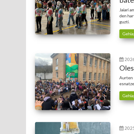
Jaiari 
den har
guzti.
Gehia
202
Oles
Aurten 
esnatz
Gehia
202