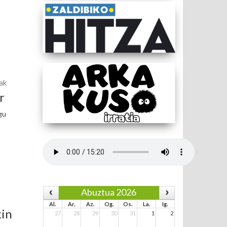
ak
r
gu
Abuztua 2026
Al.
Ar.
Az.
Og.
Os.
La.
Ig.
kin
27
28
29
30
31
1
2