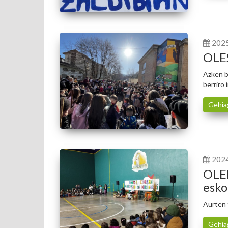
202
OLES
Azken b
berriro
Gehia
202
OLE
esko
Aurten f
Gehia