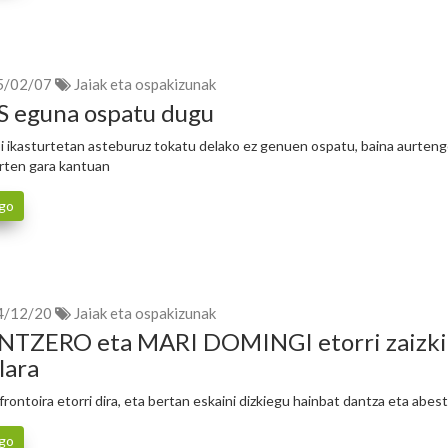
5/02/07
Jaiak eta ospakizunak
 eguna ospatu dugu
i ikasturtetan asteburuz tokatu delako ez genuen ospatu, baina aurten
 irten gara kantuan
go
4/12/20
Jaiak eta ospakizunak
NTZERO eta MARI DOMINGI etorri zaizk
lara
rontoira etorri dira, eta bertan eskaini dizkiegu hainbat dantza eta abest
go