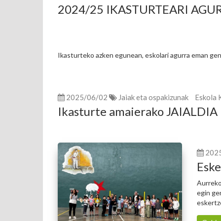
2024/25 IKASTURTEARI AGU
Ikasturteko azken egunean, eskolari agurra eman gen
2025/06/02
Jaiak eta ospakizunak
Eskola 
Ikasturte amaierako JAIALDIA
202
Eske
Aurreko
egin ge
eskertz