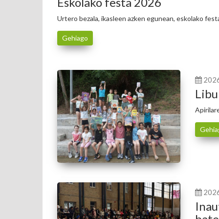
Eskolako festa 2026
Urtero bezala, ikasleen azken egunean, eskolako fes
Gehiago
202
Libu
Apirila
Gehia
202
Inau
bate