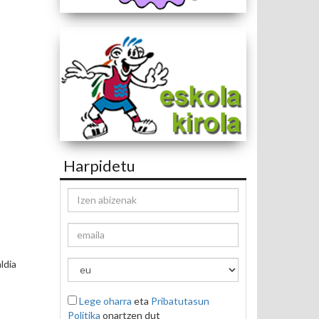
Harpidetu
ldia
Lege oharra
eta
Pribatutasun
Politika
onartzen dut