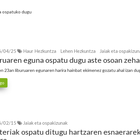
ta ospatuko dugu
6/04/25
Haur Hezkuntza
Lehen Hezkuntza
Jaiak eta ospakizun
ruaren eguna ospatu dugu aste osoan zeha
ren 23an liburuaren egunaren harira hainbat ekimenez gozatu ahal izan du
go
6/02/15
Jaiak eta ospakizunak
teriak ospatu ditugu hartzaren esnaerare
ra