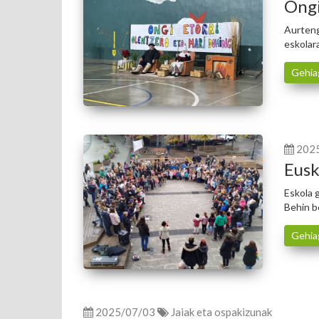
Ongi
Aurteng
eskolara
Gehia
202
Eusk
Eskola 
Behin b
Gehia
2025/07/03
Jaiak eta ospakizunak