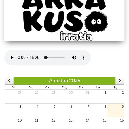
Abuztua 2026
Al.
Ar.
Az.
Og.
Os.
La.
Ig.
27
28
29
30
31
1
2
3
4
5
6
7
8
9
10
11
12
13
14
15
16