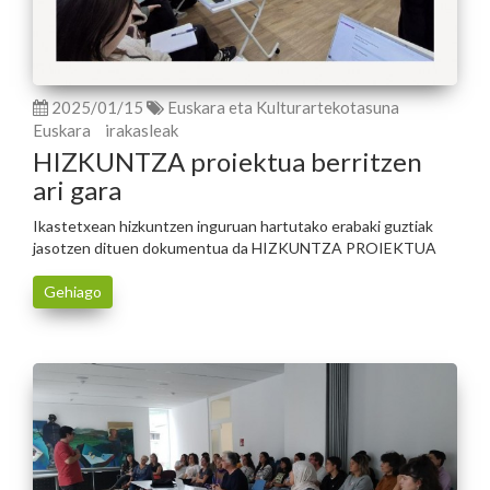
2025/01/15
Euskara eta Kulturartekotasuna
Euskara
irakasleak
HIZKUNTZA proiektua berritzen
ari gara
Ikastetxean hizkuntzen inguruan hartutako erabaki guztiak
jasotzen dituen dokumentua da HIZKUNTZA PROIEKTUA
Gehiago