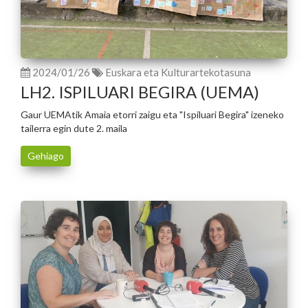
2024/01/26
Euskara eta Kulturartekotasuna
LH2. ISPILUARI BEGIRA (UEMA)
Gaur UEMAtik Amaia etorri zaigu eta "Ispiluari Begira" izeneko
tailerra egin dute 2. maila
Gehiago