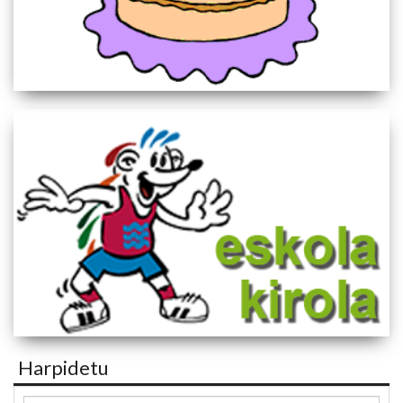
Harpidetu