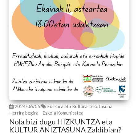
2024/06/05
Euskara eta Kulturartekotasuna
Herrira begira
Eskola Komunitatea
Nola bizi dugu HIZKUNTZA eta
KULTUR ANIZTASUNA Zaldibian?