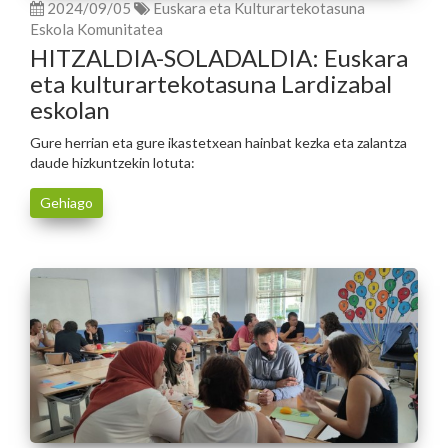
2024/09/05
Euskara eta Kulturartekotasuna
Eskola Komunitatea
HITZALDIA-SOLADALDIA: Euskara
eta kulturartekotasuna Lardizabal
eskolan
Gure herrian eta gure ikastetxean hainbat kezka eta zalantza
daude hizkuntzekin lotuta:
Gehiago