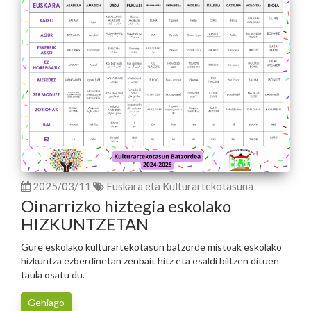
2025/03/11
Euskara eta Kulturartekotasuna
Oinarrizko hiztegia eskolako
HIZKUNTZETAN
Gure eskolako kulturartekotasun batzorde mistoak eskolako
hizkuntza ezberdinetan zenbait hitz eta esaldi biltzen dituen
taula osatu du.
Gehiago