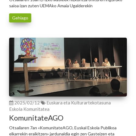
saioa izan zuten UEMAko Amaia Ugalderekin
Gehiago
2025/02/12
Euskara eta Kulturartekotasuna
Eskola Komunitatea
KomunitateAGO
Otsailaren 7an «KomunitateAGO, Euskal Eskola Publikoa
elkarrekin eraikitzen» jardunaldia egin zen Gasteizen eta