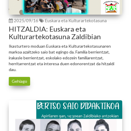
2025/09/16
Euskara eta Kulturartekotasuna
HITZALDIA: Euskara eta
Kulturartekotasuna Zaldibian
Ikasturtero moduan Euskara eta Kulturartekotasunaren
markoa azaltzeko saio bat egingo da. Familia berrientzat,
irakasle berrientzat, eskolako edozein familiarentzat,
herritarrentzat eta interesa duen edonorentzat da hitzaldi
dau.
Gehiago