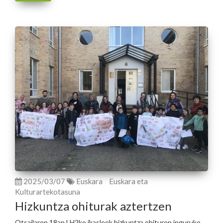
2025/03/07
Euskara
Euskara eta
Kulturartekotasuna
Hizkuntza ohiturak aztertzen
Otsailaren 18an LH2ko ikasleek hizkuntza ohituren inguruko