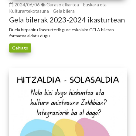
2024/06/06
Guraso elkartea
Euskara eta
Kulturartekotasuna
Gela bilera
Gela bilerak 2023-2024 ikasturtean
Duela bizpahiru ikasturtetik gure eskolako GELA bileran
formatoa aldatu dugu
Gehiago