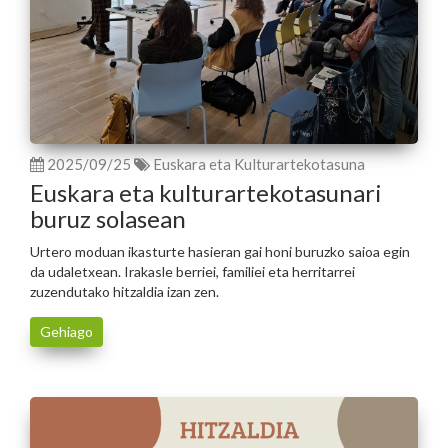
2025/09/25
Euskara eta Kulturartekotasuna
Euskara eta kulturartekotasunari
buruz solasean
Urtero moduan ikasturte hasieran gai honi buruzko saioa egin
da udaletxean. Irakasle berriei, familiei eta herritarrei
zuzendutako hitzaldia izan zen.
Gehiago