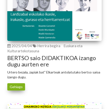
2025/04/04
Herrira begira
Euskara eta
Kulturartekotasuna
BERTSO saio DIDAKTIKOA izango
dugu aurten ere
Urtero bezala, zapiak bat" Elkarteak antolatutako bertso saioa
izango dugu.
Gehiago