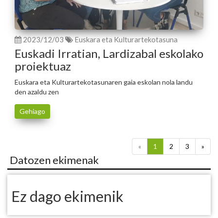
2023/12/03
Euskara eta Kulturartekotasuna
Euskadi Irratian, Lardizabal eskolako
proiektuaz
Euskara eta Kulturartekotasunaren gaia eskolan nola landu
den azaldu zen
Gehiago
«
1
2
3
»
Datozen ekimenak
Ez dago ekimenik