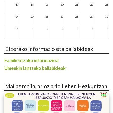
17
18
19
20
21
22
23
24
25
26
27
28
29
30
31
1
2
3
4
5
6
Etxerako informazio eta baliabideak
Familientzako informazioa
Umeekin lantzeko baliabideak
Mailaz maila, arloz arlo Lehen Hezkuntzan