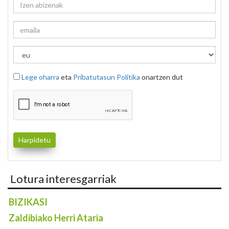
Lege oharra
eta
Pribatutasun Politika
onartzen dut
Lotura interesgarriak
BIZIKASI
Zaldibiako Herri Ataria