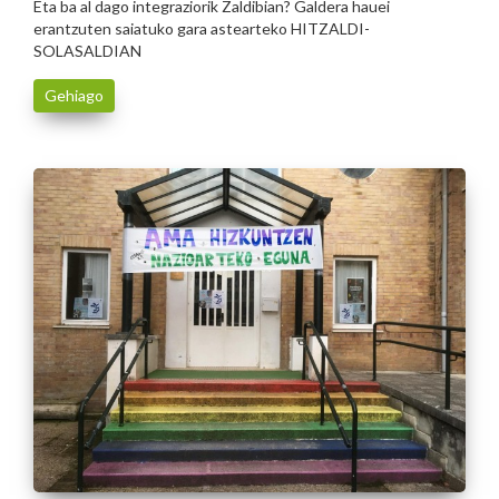
Eta ba al dago integraziorik Zaldibian? Galdera hauei
erantzuten saiatuko gara astearteko HITZALDI-
SOLASALDIAN
Gehiago