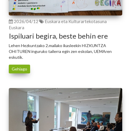
2026/04/12
Euskara eta Kulturartekotasuna
Euskara
Ispiluari begira, beste behin ere
Lehen Hezkuntzako 2.mailako ikasleekin HIZKUNTZA
OHITUREN inguruko tailerra egin zen eskolan, UEMAren
eskutik.
Gehiago