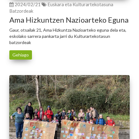
2024/02/21
Euskara eta Kulturartekotasuna
Batzordeak
Ama Hizkuntzen Nazioarteko Eguna
Gaur, otsailak 21, Ama Hizkuntza Nazioarteko eguna dela eta,
eskolako sarrera pankarta jarri du Kulturartekotasun
batzordeak
Gehiago