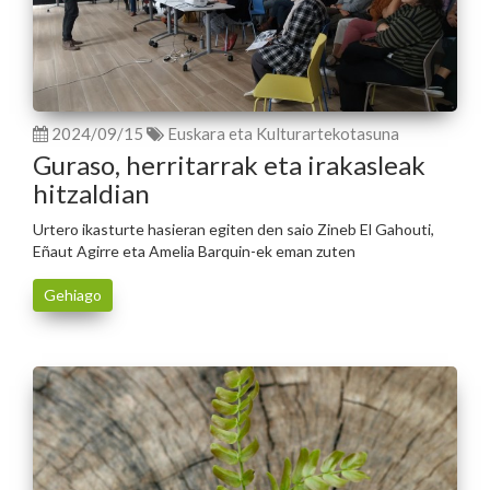
2024/09/15
Euskara eta Kulturartekotasuna
Guraso, herritarrak eta irakasleak
hitzaldian
Urtero ikasturte hasieran egiten den saio Zineb El Gahouti,
Eñaut Agirre eta Amelia Barquin-ek eman zuten
Gehiago