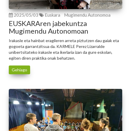
2025/05/03
Euskara
Mugimendu Autonomoa
EUSKARAren jabekuntza
Mugimendu Autonomoan
Irakasle eta hainbat eragileren arreta piztutzen dau gaiak eta
gogoeta garrantzitsua da. KARMELE Perez Lizarralde
unibertsitateko irakasle eta ikerlaria izan da gure eskolan,
egiten diren praktika onak behatzen.
Gehiago