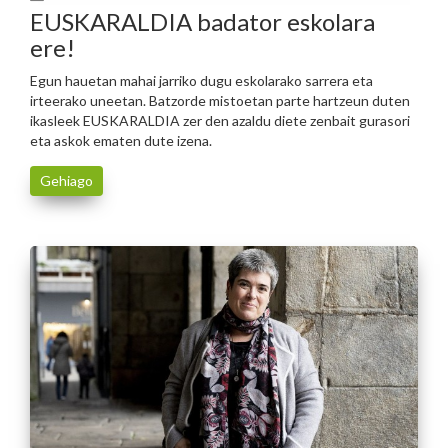
EUSKARALDIA badator eskolara
ere!
Egun hauetan mahai jarriko dugu eskolarako sarrera eta
irteerako uneetan. Batzorde mistoetan parte hartzeun duten
ikasleek EUSKARALDIA zer den azaldu diete zenbait gurasori
eta askok ematen dute izena.
Gehiago