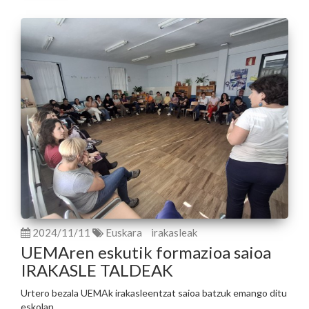
2024/11/11
Euskara
irakasleak
UEMAren eskutik formazioa saioa
IRAKASLE TALDEAK
Urtero bezala UEMAk irakasleentzat saioa batzuk emango ditu
eskolan.