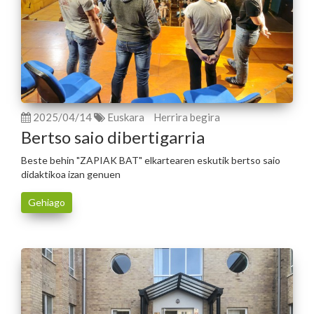
2025/04/14
Euskara
Herrira begira
Bertso saio dibertigarria
Beste behin "ZAPIAK BAT" elkartearen eskutik bertso saio
didaktikoa izan genuen
Gehiago