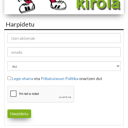
Harpidetu
Lege oharra
eta
Pribatutasun Politika
onartzen dut