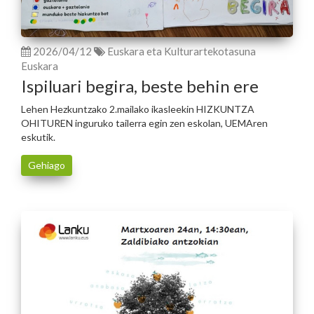
2026/04/12
Euskara eta Kulturartekotasuna
Euskara
Ispiluari begira, beste behin ere
Lehen Hezkuntzako 2.mailako ikasleekin HIZKUNTZA
OHITUREN inguruko tailerra egin zen eskolan, UEMAren
eskutik.
Gehiago