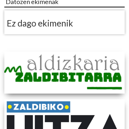
Datozen ekimenak
Ez dago ekimenik