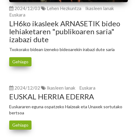
2024/12/03
Lehen Hezkuntza
Ikasleen lanak
Euskara
LH6ko ikasleek ARNASETIK bideo
lehiaketaren "publikoaren saria"
izabazi dute
Txokorako bidean izeneko bideoarekin irabazi dute saria
Gehiago
2024/12/02
Ikasleen lanak
Euskara
EUSKAL HERRIA EDERRA
Euskararen eguna ospatzeko Haizeak eta Unaxek sortutako
bertsoa
Gehiago