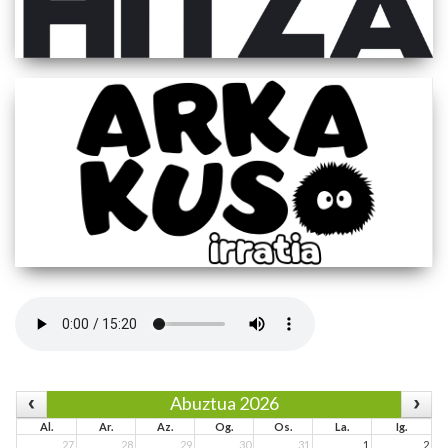
Abuztua 2026
Al.
Ar.
Az.
Og.
Os.
La.
Ig.
27
28
29
30
31
1
2