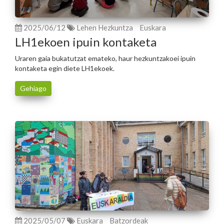
2025/06/12
Lehen Hezkuntza
Euskara
LH1ekoen ipuin kontaketa
Uraren gaia bukatutzat emateko, haur hezkuntzakoei ipuin
kontaketa egin diete LH1ekoek.
Gehiago
2025/05/07
Euskara
Batzordeak