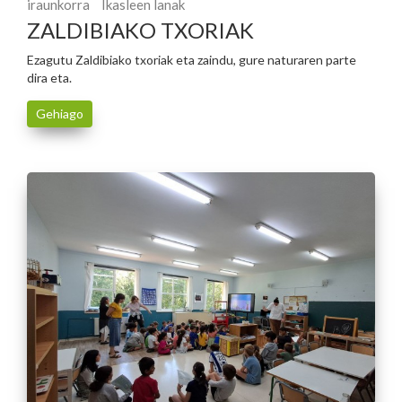
iraunkorra
Ikasleen lanak
ZALDIBIAKO TXORIAK
Ezagutu Zaldibiako txoriak eta zaindu, gure naturaren parte
dira eta.
Gehiago