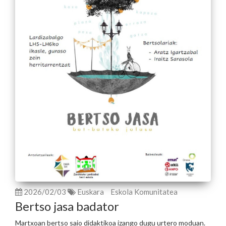
2026/02/03
Euskara
Eskola Komunitatea
Bertso jasa badator
Martxoan bertso saio didaktikoa izango dugu urtero moduan.