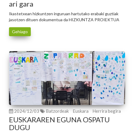
ari gara
Ikastetxean hizkuntzen inguruan hartutako erabaki guztiak
jasotzen dituen dokumentua da HIZKUNTZA PROIEKTUA
Gehiago
2024/12/03
Batzordeak
Euskara
Herrira begira
EUSKARAREN EGUNA OSPATU
DUGU