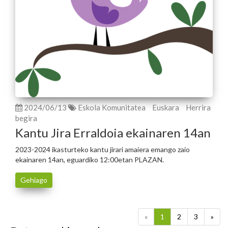
2024/06/13
Eskola Komunitatea
Euskara
Herrira
begira
Kantu Jira Erraldoia ekainaren 14an
2023-2024 ikasturteko kantu jirari amaiera emango zaio
ekainaren 14an, eguardiko 12:00etan PLAZAN.
Gehiago
«
1
2
3
»