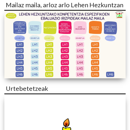
Mailaz maila, arloz arlo Lehen Hezkuntzan
Urtebetetzeak