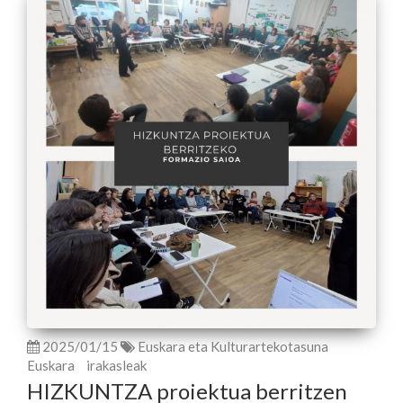
2025/01/15
Euskara eta Kulturartekotasuna
Euskara
irakasleak
HIZKUNTZA proiektua berritzen