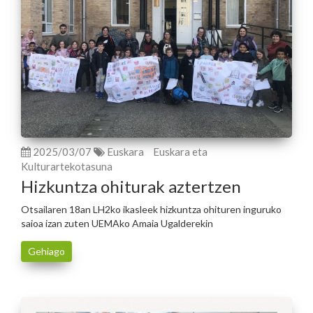
2025/03/07
Euskara
Euskara eta
Kulturartekotasuna
Hizkuntza ohiturak aztertzen
Otsailaren 18an LH2ko ikasleek hizkuntza ohituren inguruko
saioa izan zuten UEMAko Amaia Ugalderekin
Gehiago