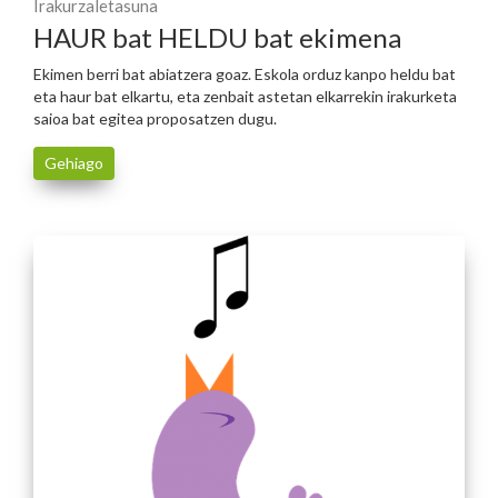
Irakurzaletasuna
HAUR bat HELDU bat ekimena
Ekimen berri bat abiatzera goaz. Eskola orduz kanpo heldu bat
eta haur bat elkartu, eta zenbait astetan elkarrekin irakurketa
saioa bat egitea proposatzen dugu.
Gehiago