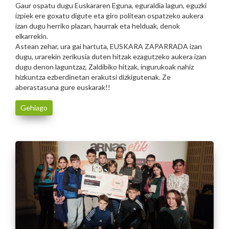
Gaur ospatu dugu Euskararen Eguna, eguraldia lagun, eguzki
izpiek ere goxatu digute eta giro politean ospatzeko aukera
izan dugu herriko plazan, haurrak eta helduak, denok
elkarrekin.
Astean zehar, ura gai hartuta, EUSKARA ZAPARRADA izan
dugu, urarekin zerikusia duten hitzak ezagutzeko aukera izan
dugu denon laguntzaz, Zaldibiko hitzak, ingurukoak nahiz
hizkuntza ezberdinetan erakutsi dizkigutenak. Ze
aberastasuna gure euskarak!!
Gehiago