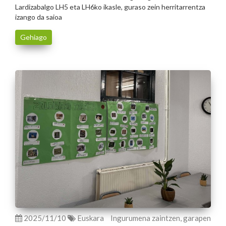
Lardizabalgo LH5 eta LH6ko ikasle, guraso zein herritarrentza
izango da saioa
Gehiago
2025/11/10
Euskara
Ingurumena zaintzen, garapen