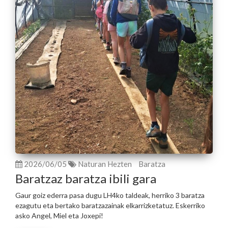
2026/06/05
Naturan Hezten
Baratza
Baratzaz baratza ibili gara
Gaur goiz ederra pasa dugu LH4ko taldeak, herriko 3 baratza
ezagutu eta bertako baratzazainak elkarrizketatuz. Eskerriko
asko Angel, Miel eta Joxepi!