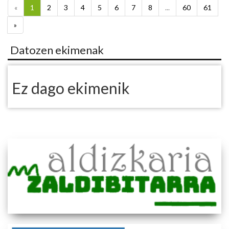
«
1
2
3
4
5
6
7
8
...
60
61
»
Datozen ekimenak
Ez dago ekimenik