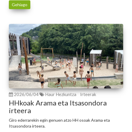
Gehiago
2026/06/04
Haur Hezkuntza
Irteerak
HHkoak Arama eta Itsasondora
irteera
Giro ederrarekin egin genuen atzo HH osoak Arama eta
Itsasondora irteera.