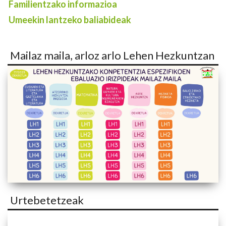
Familientzako informazioa
Umeekin lantzeko baliabideak
Mailaz maila, arloz arlo Lehen Hezkuntzan
Urtebetetzeak