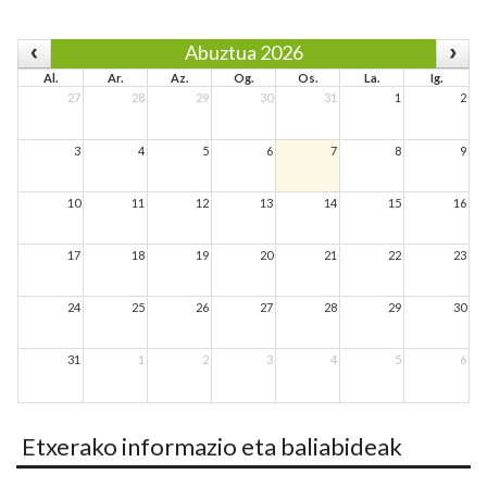
Abuztua 2026
Al.
Ar.
Az.
Og.
Os.
La.
Ig.
27
28
29
30
31
1
2
3
4
5
6
7
8
9
10
11
12
13
14
15
16
17
18
19
20
21
22
23
24
25
26
27
28
29
30
31
1
2
3
4
5
6
Etxerako informazio eta baliabideak