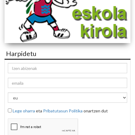
Harpidetu
Lege oharra
eta
Pribatutasun Politika
onartzen dut