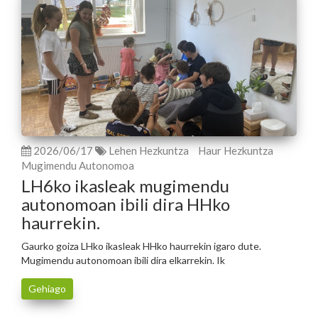
2026/06/17
Lehen Hezkuntza
Haur Hezkuntza
Mugimendu Autonomoa
LH6ko ikasleak mugimendu
autonomoan ibili dira HHko
haurrekin.
Gaurko goiza LHko ikasleak HHko haurrekin igaro dute.
Mugimendu autonomoan ibili dira elkarrekin. Ik
Gehiago