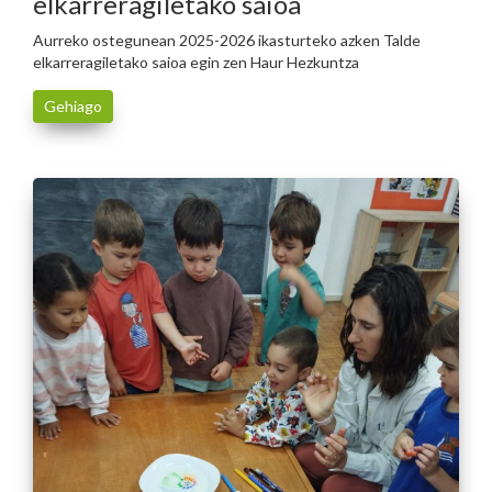
elkarreragiletako saioa
Aurreko ostegunean 2025-2026 ikasturteko azken Talde
elkarreragiletako saioa egin zen Haur Hezkuntza
Gehiago