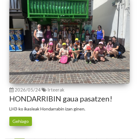
2026/05/24
Irteerak
HONDARRIBIN gaua pasatzen!
LH3-ko ikasleak Hondarrabin izan ginen.
Gehiago