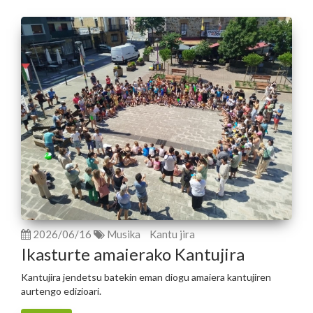
2026/06/16
Musika
Kantu jira
Ikasturte amaierako Kantujira
Kantujira jendetsu batekin eman diogu amaiera kantujiren
aurtengo edizioari.