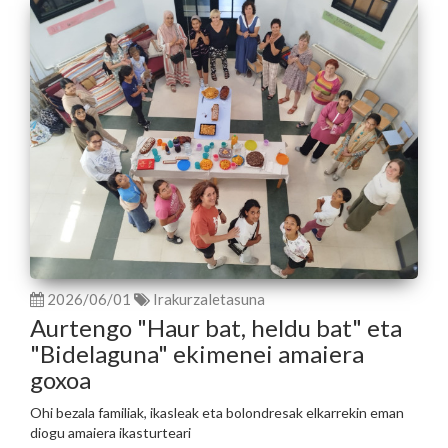
2026/06/01
Irakurzaletasuna
Aurtengo "Haur bat, heldu bat" eta
"Bidelaguna" ekimenei amaiera
goxoa
Ohi bezala familiak, ikasleak eta bolondresak elkarrekin eman
diogu amaiera ikasturteari