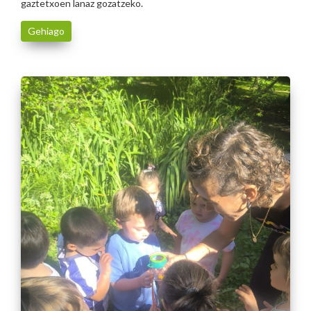
gaztetxoen lanaz gozatzeko.
Gehiago