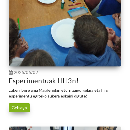
2026/06/02
Esperimentuak HH3n!
Luken, bere ama Maialenekin etorri zaigu gelara eta hiru
esperimentu egiteko aukera eskaini digute!
Gehiago