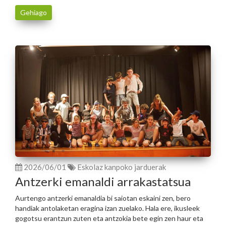
Gehiago
2026/06/01
Eskolaz kanpoko jarduerak
Antzerki emanaldi arrakastatsua
Aurtengo antzerki emanaldia bi saiotan eskaini zen, bero
handiak antolaketan eragina izan zuelako. Hala ere, ikusleek
gogotsu erantzun zuten eta antzokia bete egin zen haur eta