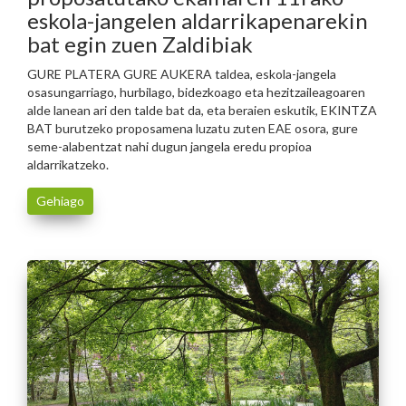
eskola-jangelen aldarrikapenarekin
bat egin zuen Zaldibiak
GURE PLATERA GURE AUKERA taldea, eskola-jangela
osasungarriago, hurbilago, bidezkoago eta hezitzaileagoaren
alde lanean ari den talde bat da, eta beraien eskutik, EKINTZA
BAT burutzeko proposamena luzatu zuten EAE osora, gure
seme-alabentzat nahi dugun jangela eredu propioa
aldarrikatzeko.
Gehiago