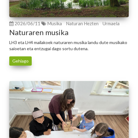
2026/06/11
Musika
Naturan Hezten
Urmaela
Naturaren musika
LH3 eta LH4 mailakoek naturaren musika landu dute musikako
saioetan eta entzugai dago sortu dutena.
Gehiago