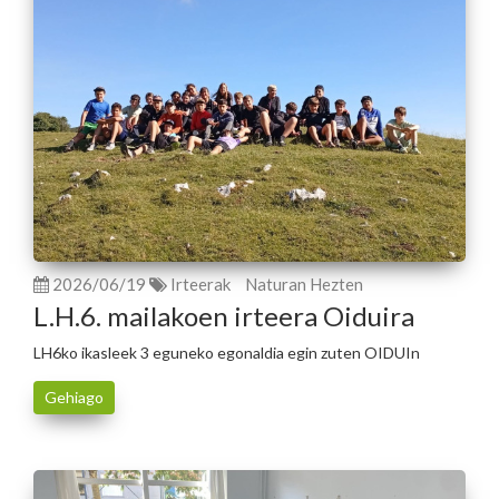
2026/06/19
Irteerak
Naturan Hezten
L.H.6. mailakoen irteera Oiduira
LH6ko ikasleek 3 eguneko egonaldia egin zuten OIDUIn
Gehiago