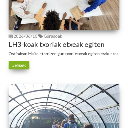
2026/06/10
Gurasoak
LH3-koak txoriak etxeak egiten
Ostiralean Maite etorri zen guri txori-etxeak egiten erakustea
Gehiago