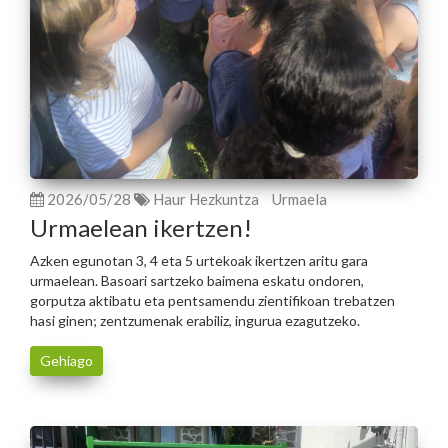
2026/05/28
Haur Hezkuntza
Urmaela
Urmaelean ikertzen!
Azken egunotan 3, 4 eta 5 urtekoak ikertzen aritu gara
urmaelean. Basoari sartzeko baimena eskatu ondoren,
gorputza aktibatu eta pentsamendu zientifikoan trebatzen
hasi ginen; zentzumenak erabiliz, ingurua ezagutzeko.
Gehiago