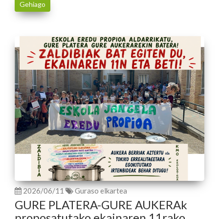
Gehiago
2026/06/11
Guraso elkartea
GURE PLATERA-GURE AUKERAk
proposatutako ekainaren 11rako