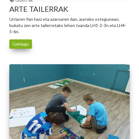
tailerrak
ARTE TAILERRAK
Urriaren 9an hasi eta azaroaren 6an, aurreko ostegunean,
bukatu zen arte tailerretako lehen txanda LH1-2-3n eta LH4-
5-6n.
Gehiago