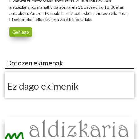
Elkarbizitza batzordeak antolatuta ZURRUMURRUAK
antzezlana ikusi ahalko da apirilaren 11 osteguna, 18:00etan
antzokian. Antzolatzaileak: Lardizabal eskola, Guraso elkartea,
Etxekonekok elkartea eta Zaldibiako Udala.
Gehiago
Datozen ekimenak
Ez dago ekimenik