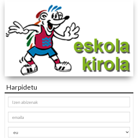
Harpidetu