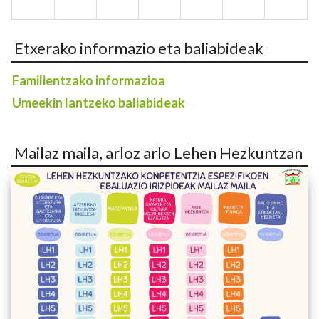
Etxerako informazio eta baliabideak
Familientzako informazioa
Umeekin lantzeko baliabideak
Mailaz maila, arloz arlo Lehen Hezkuntzan