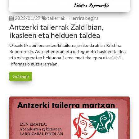
2022/01/27
tailerrak
Herrira begira
Antzerki tailerrak Zaldibian,
ikasleen eta helduen taldea
Otsailetik apirilera antzerki tailerra jarriko da abian Kristina
Roperorekin. Astelehenetan eta osteguneta ikasleen taldea
eta ostegunetan helduena. Izena emateko epea otsailak 1.
Informazio guztia jarraian.
Gehiago