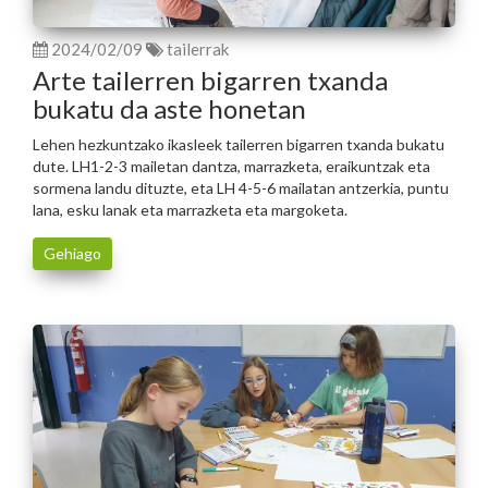
2024/02/09
tailerrak
Arte tailerren bigarren txanda
bukatu da aste honetan
Lehen hezkuntzako ikasleek tailerren bigarren txanda bukatu
dute. LH1-2-3 mailetan dantza, marrazketa, eraikuntzak eta
sormena landu dituzte, eta LH 4-5-6 mailatan antzerkia, puntu
lana, esku lanak eta marrazketa eta margoketa.
Gehiago