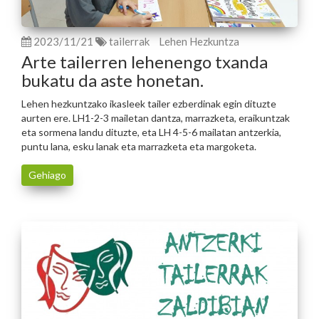
2023/11/21
tailerrak
Lehen Hezkuntza
Arte tailerren lehenengo txanda
bukatu da aste honetan.
Lehen hezkuntzako ikasleek tailer ezberdinak egin dituzte
aurten ere. LH1-2-3 mailetan dantza, marrazketa, eraikuntzak
eta sormena landu dituzte, eta LH 4-5-6 mailatan antzerkia,
puntu lana, esku lanak eta marrazketa eta margoketa.
Gehiago