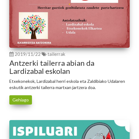
2019/11/22
tailerrak
Antzerki tailerra abian da
Lardizabal eskolan
Etxekonekok, Lardizabal herri eskola eta Zaldibiako Udalaren
eskutik antzerki tailerra martxan jartzera doa.
Gehiago