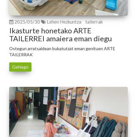
2025/05/30
Lehen Hezkuntza
tailerrak
Ikasturte honetako ARTE
TAILERREI amaiera eman diegu
Ostegun arratsaldean bukatutzat eman genituen ARTE
TAILERRAK
Gehiago