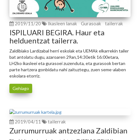
2019/11/20
Ikasleen lanak
Gurasoak
tailerrak
ISPILUARI BEGIRA. Haur eta
helduentzat tailerra.
Zaldibiako Lardizabal herri eskolak eta UEMAk elkarrekin tailer
bat antolatu dugu, azaroaren 29an,14:30etik 16:00etara,
LH2ko ikasleei eta gurasoei zuzenduta, eta gurasook bertan
parte hartzera gonbidatu nahi zaituztegu, zuen seme-alaben
eskolara etorriz.
Gehiago
2019/04/11
tailerrak
Zurrumurruak antzezlana Zaldibian