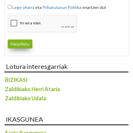
Lege oharra
eta
Pribatutasun Politika
onartzen dut
Lotura interesgarriak
BIZIKASI
Zaldibiako Herri Ataria
Zaldibiako Udala
IKASGUNEA
Sartu ikasgunera