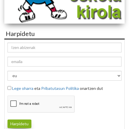
Harpidetu
Lege oharra
eta
Pribatutasun Politika
onartzen dut