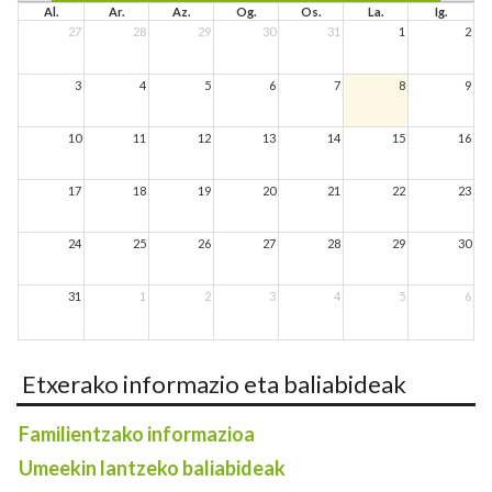
Al.
Ar.
Az.
Og.
Os.
La.
Ig.
27
28
29
30
31
1
2
3
4
5
6
7
8
9
10
11
12
13
14
15
16
17
18
19
20
21
22
23
24
25
26
27
28
29
30
31
1
2
3
4
5
6
Etxerako informazio eta baliabideak
Familientzako informazioa
Umeekin lantzeko baliabideak