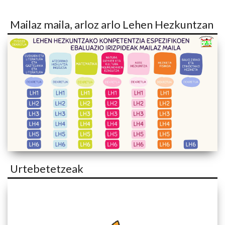
Mailaz maila, arloz arlo Lehen Hezkuntzan
Urtebetetzeak