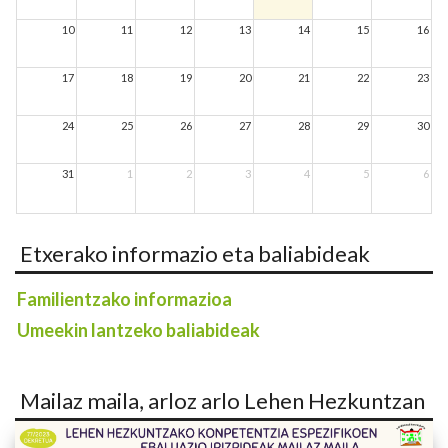
10
11
12
13
14
15
16
17
18
19
20
21
22
23
24
25
26
27
28
29
30
31
1
2
3
4
5
6
Etxerako informazio eta baliabideak
Familientzako informazioa
Umeekin lantzeko baliabideak
Mailaz maila, arloz arlo Lehen Hezkuntzan