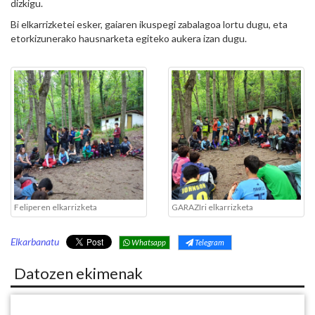
dizkigu.
Bi elkarrizketei esker, gaiaren ikuspegi zabalagoa lortu dugu, eta
etorkizunerako hausnarketa egiteko aukera izan dugu.
Feliperen elkarrizketa
GARAZIri elkarrizketa
Elkarbanatu
Whatsapp
Telegram
Datozen ekimenak