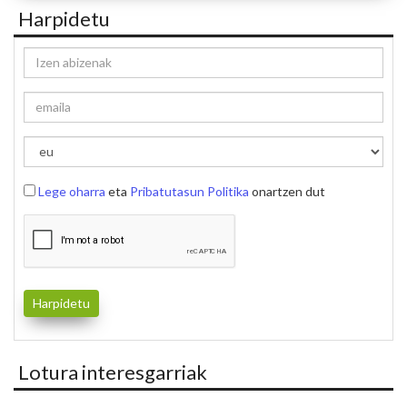
Harpidetu
Lege oharra
eta
Pribatutasun Politika
onartzen dut
Lotura interesgarriak