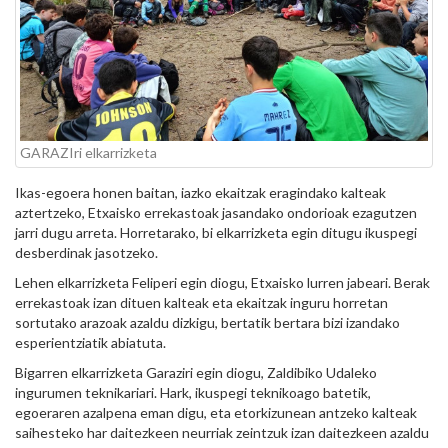
GARAZIri elkarrizketa
Ikas-egoera honen baitan, iazko ekaitzak eragindako kalteak
aztertzeko, Etxaisko errekastoak jasandako ondorioak ezagutzen
jarri dugu arreta. Horretarako, bi elkarrizketa egin ditugu ikuspegi
desberdinak jasotzeko.
Lehen elkarrizketa Feliperi egin diogu, Etxaisko lurren jabeari. Berak
errekastoak izan dituen kalteak eta ekaitzak inguru horretan
sortutako arazoak azaldu dizkigu, bertatik bertara bizi izandako
esperientziatik abiatuta.
Bigarren elkarrizketa Garaziri egin diogu, Zaldibiko Udaleko
ingurumen teknikariari. Hark, ikuspegi teknikoago batetik,
egoeraren azalpena eman digu, eta etorkizunean antzeko kalteak
saihesteko har daitezkeen neurriak zeintzuk izan daitezkeen azaldu