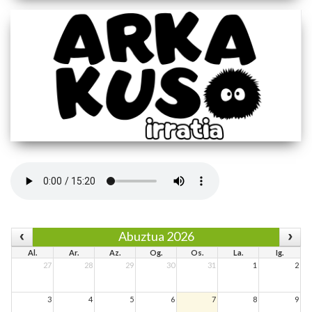
Abuztua 2026
Al.
Ar.
Az.
Og.
Os.
La.
Ig.
27
28
29
30
31
1
2
3
4
5
6
7
8
9