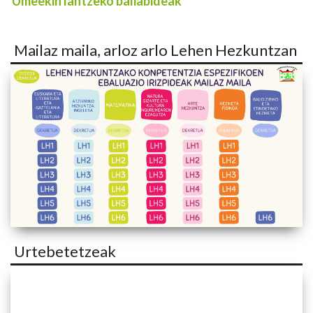
Umeekin lantzeko baliabideak
Mailaz maila, arloz arlo Lehen Hezkuntzan
Urtebetetzeak