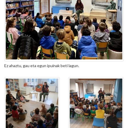
Ez ahaztu, gau eta egun ipuinak beti lagun.