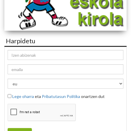
Harpidetu
Lege oharra
eta
Pribatutasun Politika
onartzen dut