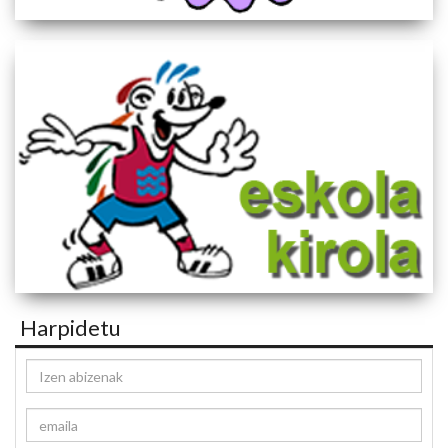
Harpidetu