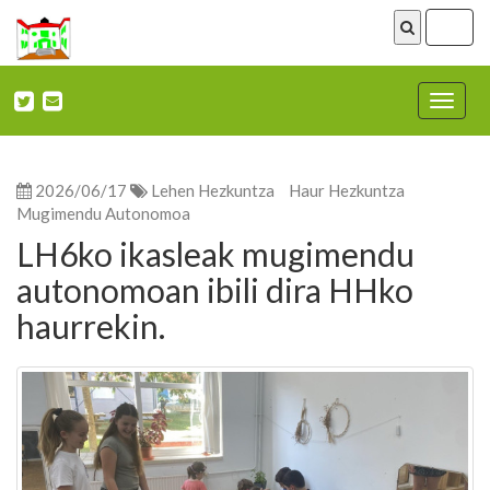
ireki
menu
Nabega
ireki
2026/06/17
Lehen Hezkuntza
Haur Hezkuntza
Mugimendu Autonomoa
LH6ko ikasleak mugimendu
autonomoan ibili dira HHko
haurrekin.