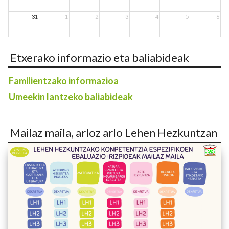
31
1
2
3
4
5
6
Etxerako informazio eta baliabideak
Familientzako informazioa
Umeekin lantzeko baliabideak
Mailaz maila, arloz arlo Lehen Hezkuntzan