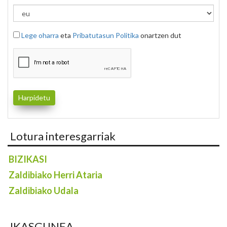
Lege oharra
eta
Pribatutasun Politika
onartzen dut
Lotura interesgarriak
BIZIKASI
Zaldibiako Herri Ataria
Zaldibiako Udala
IKASGUNEA