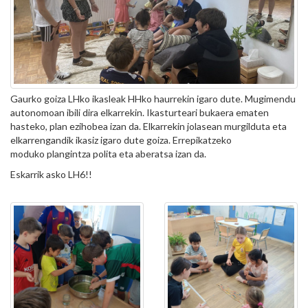
Gaurko goiza LHko ikasleak HHko haurrekin igaro dute. Mugimendu
autonomoan ibili dira elkarrekin. Ikasturteari bukaera ematen
hasteko, plan ezihobea izan da. Elkarrekin jolasean murgilduta eta
elkarrengandik ikasiz igaro dute goiza. Errepikatzeko
moduko plangintza polita eta aberatsa izan da.
Eskarrik asko LH6!!