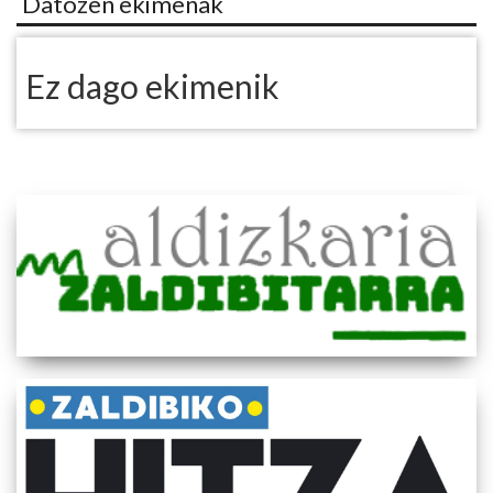
Datozen ekimenak
Ez dago ekimenik