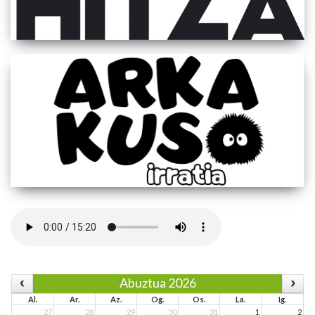
Abuztua 2026
Al.
Ar.
Az.
Og.
Os.
La.
Ig.
27
28
29
30
31
1
2