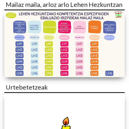
Mailaz maila, arloz arlo Lehen Hezkuntzan
Urtebetetzeak