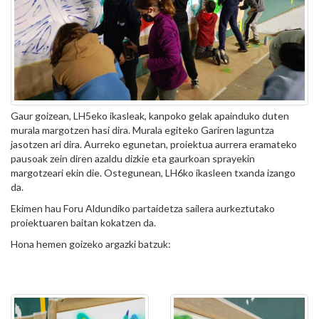
Gaur goizean, LH5eko ikasleak, kanpoko gelak apainduko duten
murala margotzen hasi dira. Murala egiteko Gariren laguntza
jasotzen ari dira. Aurreko egunetan, proiektua aurrera eramateko
pausoak zein diren azaldu dizkie eta gaurkoan sprayekin
margotzeari ekin die. Ostegunean, LH6ko ikasleen txanda izango
da.
Ekimen hau Foru Aldundiko partaidetza sailera aurkeztutako
proiektuaren baitan kokatzen da.
Hona hemen goizeko argazki batzuk: