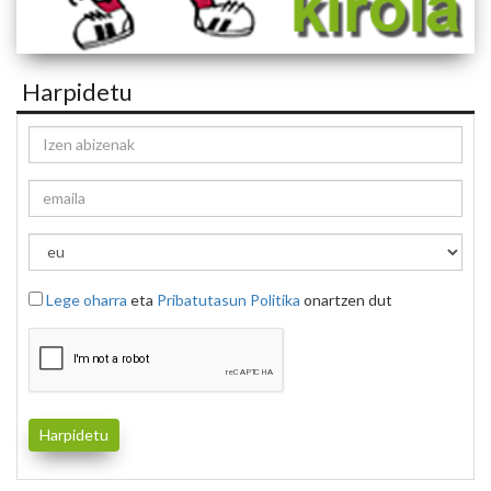
Harpidetu
Lege oharra
eta
Pribatutasun Politika
onartzen dut