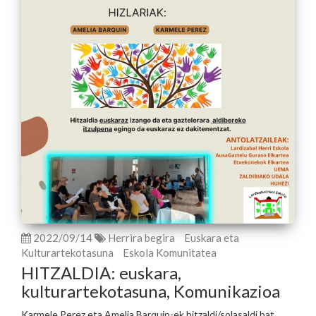
2022/09/14
Herrira begira
Euskara eta
Kulturartekotasuna
Eskola Komunitatea
HITZALDIA: euskara,
kulturartekotasuna, Komunikazioa
Karmele Perez eta Amelia Barquin-ek hitzaldi/solasaldi bat