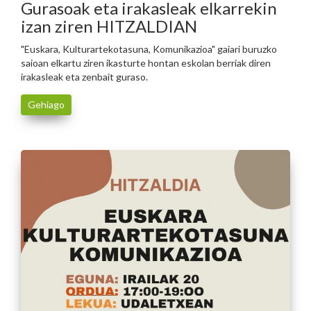
Gurasoak eta irakasleak elkarrekin
izan ziren HITZALDIAN
"Euskara, Kulturartekotasuna, Komunikazioa" gaiari buruzko
saioan elkartu ziren ikasturte hontan eskolan berriak diren
irakasleak eta zenbait guraso.
Gehiago