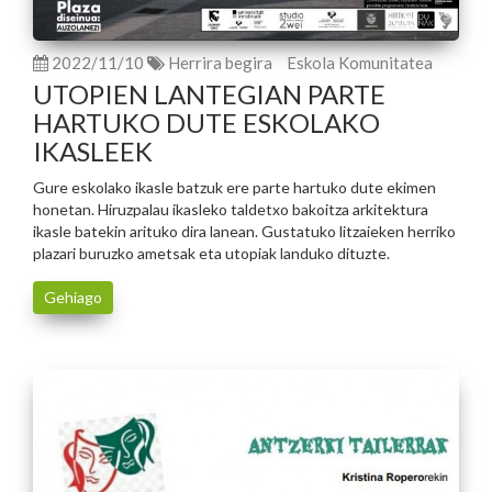
2022/11/10
Herrira begira
Eskola Komunitatea
UTOPIEN LANTEGIAN PARTE
HARTUKO DUTE ESKOLAKO
IKASLEEK
Gure eskolako ikasle batzuk ere parte hartuko dute ekimen
honetan. Hiruzpalau ikasleko taldetxo bakoitza arkitektura
ikasle batekin arituko dira lanean. Gustatuko litzaieken herriko
plazari buruzko ametsak eta utopiak landuko dituzte.
Gehiago