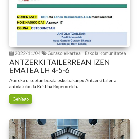
2022/11/04
Guraso elkartea
Eskola Komunitatea
ANTZERKI TAILERREAN IZEN
EMATEA LH 4-5-6
Aurreko urteetan bezala eskolaz kanpo Antzerki tailerra
antolatuko da Kristina Roperorekin.
Gehiago