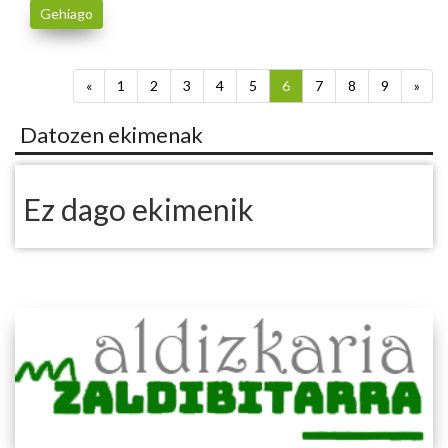
Gehiago
«
1
2
3
4
5
6
7
8
9
»
Datozen ekimenak
Ez dago ekimenik