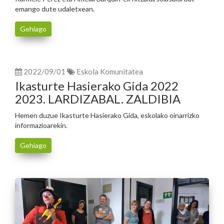
emango dute udaletxean.
Gehiago
2022/09/01
Eskola Komunitatea
Ikasturte Hasierako Gida 2022
2023. LARDIZABAL. ZALDIBIA
Hemen duzue Ikasturte Hasierako Gida, eskolako oinarrizko
informazioarekin.
Gehiago