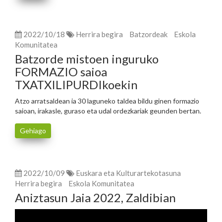
2022/10/18
Herrira begira
Batzordeak
Eskola
Komunitatea
Batzorde mistoen inguruko
FORMAZIO saioa
TXATXILIPURDIkoekin
Atzo arratsaldean ia 30 laguneko taldea bildu ginen formazio
saioan, irakasle, guraso eta udal ordezkariak geunden bertan.
Gehiago
2022/10/09
Euskara eta Kulturartekotasuna
Herrira begira
Eskola Komunitatea
Aniztasun Jaia 2022, Zaldibian