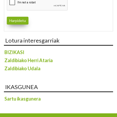
Lotura interesgarriak
BIZIKASI
Zaldibiako Herri Ataria
Zaldibiako Udala
IKASGUNEA
Sartu ikasgunera