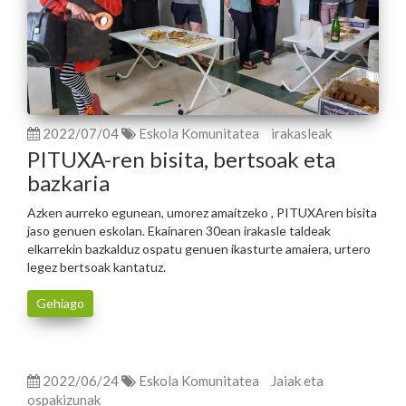
2022/07/04
Eskola Komunitatea
irakasleak
PITUXA-ren bisita, bertsoak eta
bazkaria
Azken aurreko egunean, umorez amaitzeko , PITUXAren bisita
jaso genuen eskolan. Ekainaren 30ean irakasle taldeak
elkarrekin bazkalduz ospatu genuen ikasturte amaiera, urtero
legez bertsoak kantatuz.
Gehiago
2022/06/24
Eskola Komunitatea
Jaiak eta
ospakizunak