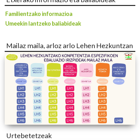
Familientzako informazioa
Umeekin lantzeko baliabideak
Mailaz maila, arloz arlo Lehen Hezkuntzan
Urtebetetzeak