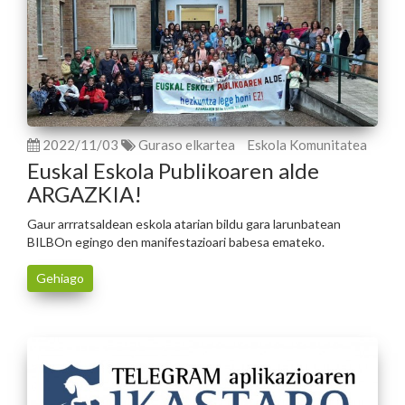
2022/11/03
Guraso elkartea
Eskola Komunitatea
Euskal Eskola Publikoaren alde
ARGAZKIA!
Gaur arrratsaldean eskola atarian bildu gara larunbatean
BILBOn egingo den manifestazioari babesa emateko.
Gehiago