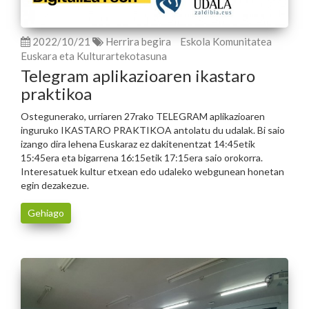
2022/10/21
Herrira begira
Eskola Komunitatea
Euskara eta Kulturartekotasuna
Telegram aplikazioaren ikastaro
praktikoa
Ostegunerako, urriaren 27rako TELEGRAM aplikazioaren
inguruko IKASTARO PRAKTIKOA antolatu du udalak. Bi saio
izango dira lehena Euskaraz ez dakitenentzat 14:45etik
15:45era eta bigarrena 16:15etik 17:15era saio orokorra.
Interesatuek kultur etxean edo udaleko webgunean honetan
egin dezakezue.
Gehiago