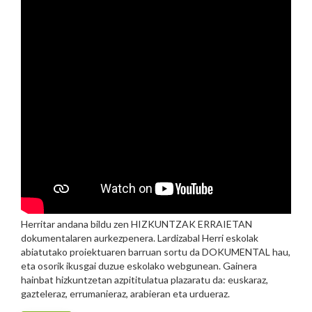
Herritar andana bildu zen HIZKUNTZAK ERRAIETAN
dokumentalaren aurkezpenera. Lardizabal Herri eskolak
abiatutako proiektuaren barruan sortu da DOKUMENTAL hau,
eta osorik ikusgai duzue eskolako webgunean. Gainera
hainbat hizkuntzetan azpititulatua plazaratu da: euskaraz,
gazteleraz, errumanieraz, arabieran eta urdueraz.