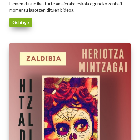
Hemen duzue ikasturte amaierako eskola eguneko zenbait
momentu jasotzen dituen bideoa.
Gehiago