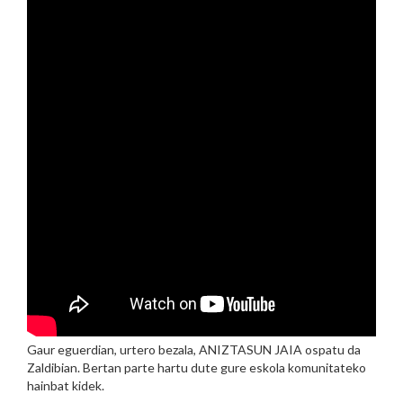
Gaur eguerdian, urtero bezala, ANIZTASUN JAIA ospatu da
Zaldibian. Bertan parte hartu dute gure eskola komunitateko
hainbat kidek.