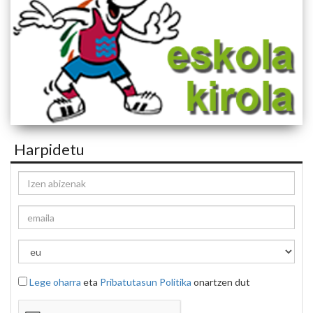
Harpidetu
Lege oharra
eta
Pribatutasun Politika
onartzen dut