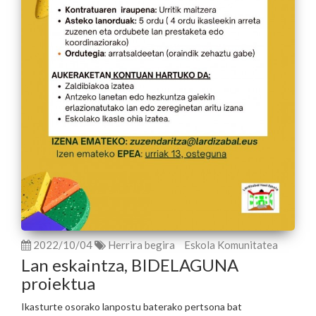
2022/10/04
Herrira begira
Eskola Komunitatea
Lan eskaintza, BIDELAGUNA
proiektua
Ikasturte osorako lanpostu baterako pertsona bat