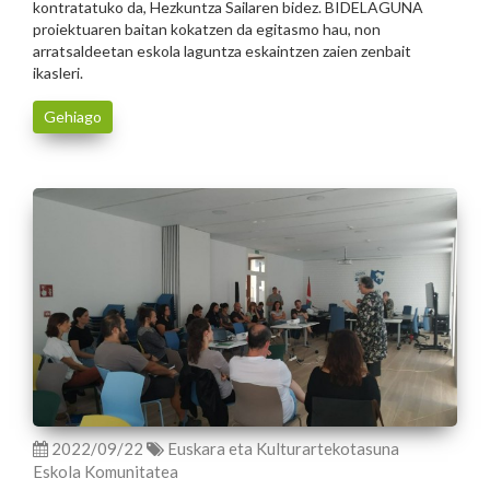
kontratatuko da, Hezkuntza Sailaren bidez. BIDELAGUNA
proiektuaren baitan kokatzen da egitasmo hau, non
arratsaldeetan eskola laguntza eskaintzen zaien zenbait
ikasleri.
Gehiago
2022/09/22
Euskara eta Kulturartekotasuna
Eskola Komunitatea