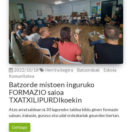
2022/10/18
Herrira begira
Batzordeak
Eskola
Komunitatea
Batzorde mistoen inguruko
FORMAZIO saioa
TXATXILIPURDIkoekin
Atzo arratsaldean ia 30 laguneko taldea bildu ginen formazio
saioan, irakasle, guraso eta udal ordezkariak geunden bertan.
Gehiago