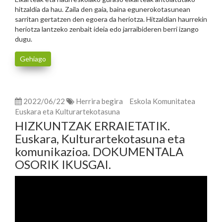
hitzaldia da hau. Zaila den gaia, baina egunerokotasunean
sarritan gertatzen den egoera da heriotza. Hitzaldian haurrekin
heriotza lantzeko zenbait ideia edo jarraibideren berri izango
dugu.
Gehiago
2022/06/22
Herrira begira
Eskola Komunitatea
Euskara eta Kulturartekotasuna
HIZKUNTZAK ERRAIETATIK.
Euskara, Kulturartekotasuna eta
komunikazioa. DOKUMENTALA
OSORIK IKUSGAI.