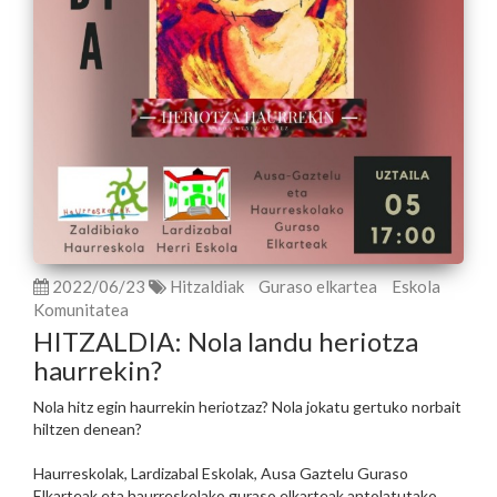
2022/06/23
Hitzaldiak
Guraso elkartea
Eskola
Komunitatea
HITZALDIA: Nola landu heriotza
haurrekin?
Nola hitz egin haurrekin heriotzaz? Nola jokatu gertuko norbait
hiltzen denean?
Haurreskolak, Lardizabal Eskolak, Ausa Gaztelu Guraso
Elkarteak eta haurreskolako guraso elkarteak antolatutako