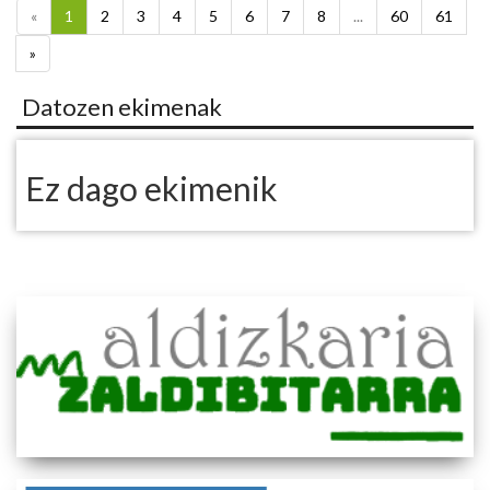
«
1
2
3
4
5
6
7
8
...
60
61
»
Datozen ekimenak
Ez dago ekimenik