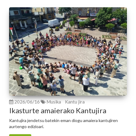
2026/06/16
Musika
Kantu jira
Ikasturte amaierako Kantujira
Kantujira jendetsu batekin eman diogu amaiera kantujiren
aurtengo edizioari.