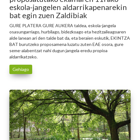
eskola-jangelen aldarrikapenarekin
bat egin zuen Zaldibiak
GURE PLATERA GURE AUKERA taldea, eskola-jangela
osasungarriago, hurbilago, bidezkoago eta hezitzaileagoaren
alde lanean ari den talde bat da, eta beraien eskutik, EKINTZA
BAT burutzeko proposamena luzatu zuten EAE osora, gure
seme-alabentzat nahi dugun jangela eredu propioa
aldarrikatzeko.
Gehiago