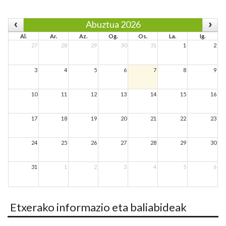
Abuztua 2026
Al.
Ar.
Az.
Og.
Os.
La.
Ig.
27
28
29
30
31
1
2
3
4
5
6
7
8
9
10
11
12
13
14
15
16
17
18
19
20
21
22
23
24
25
26
27
28
29
30
31
1
2
3
4
5
6
Etxerako informazio eta baliabideak