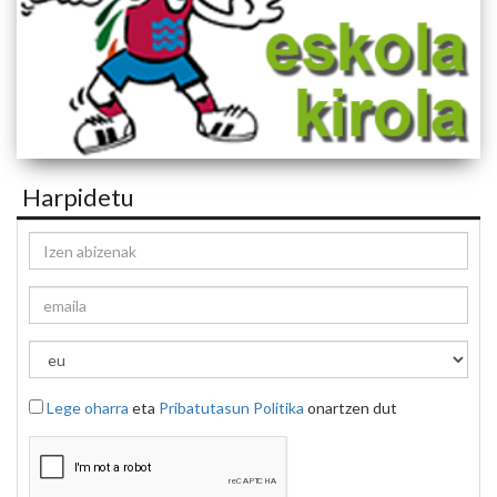
Harpidetu
Lege oharra
eta
Pribatutasun Politika
onartzen dut