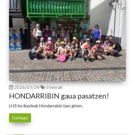
2026/05/24
Irteerak
HONDARRIBIN gaua pasatzen!
LH3-ko ikasleak Hondarrabin izan ginen.
Gehiago