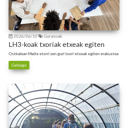
2026/06/10
Gurasoak
LH3-koak txoriak etxeak egiten
Ostiralean Maite etorri zen guri txori-etxeak egiten erakustea
Gehiago