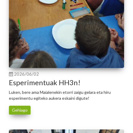
2026/06/02
Esperimentuak HH3n!
Luken, bere ama Maialenekin etorri zaigu gelara eta hiru
esperimentu egiteko aukera eskaini digute!
Gehiago