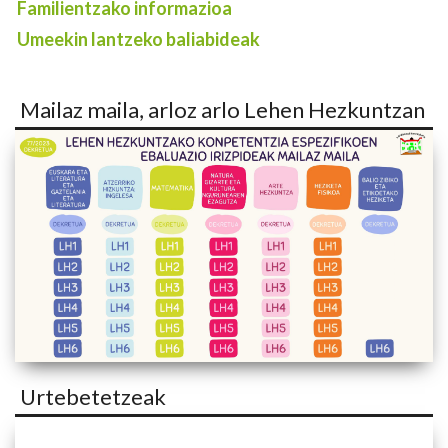
Familientzako informazioa
Umeekin lantzeko baliabideak
Mailaz maila, arloz arlo Lehen Hezkuntzan
Urtebetetzeak