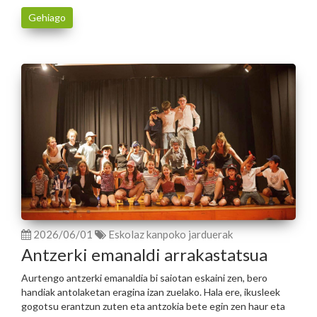
Gehiago
2026/06/01
Eskolaz kanpoko jarduerak
Antzerki emanaldi arrakastatsua
Aurtengo antzerki emanaldia bi saiotan eskaini zen, bero
handiak antolaketan eragina izan zuelako. Hala ere, ikusleek
gogotsu erantzun zuten eta antzokia bete egin zen haur eta