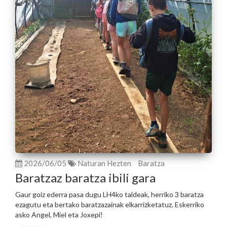
2026/06/05
Naturan Hezten
Baratza
Baratzaz baratza ibili gara
Gaur goiz ederra pasa dugu LH4ko taldeak, herriko 3 baratza
ezagutu eta bertako baratzazainak elkarrizketatuz. Eskerriko
asko Angel, Miel eta Joxepi!