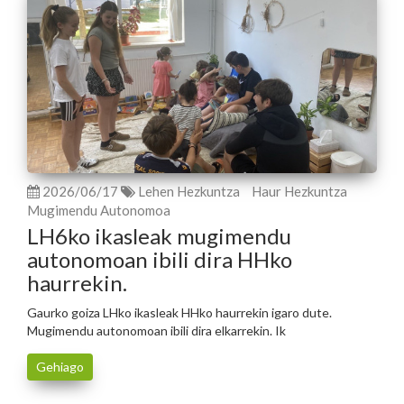
2026/06/17
Lehen Hezkuntza
Haur Hezkuntza
Mugimendu Autonomoa
LH6ko ikasleak mugimendu
autonomoan ibili dira HHko
haurrekin.
Gaurko goiza LHko ikasleak HHko haurrekin igaro dute.
Mugimendu autonomoan ibili dira elkarrekin. Ik
Gehiago