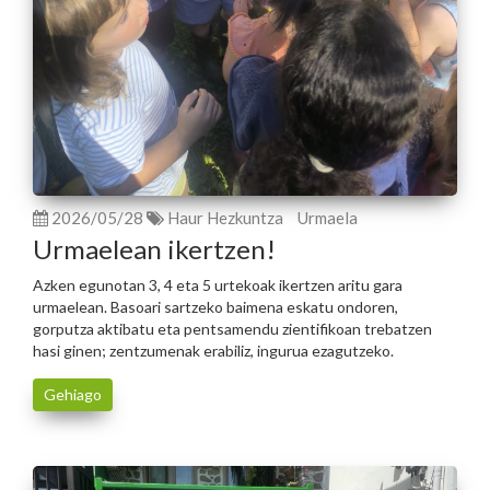
2026/05/28
Haur Hezkuntza
Urmaela
Urmaelean ikertzen!
Azken egunotan 3, 4 eta 5 urtekoak ikertzen aritu gara
urmaelean. Basoari sartzeko baimena eskatu ondoren,
gorputza aktibatu eta pentsamendu zientifikoan trebatzen
hasi ginen; zentzumenak erabiliz, ingurua ezagutzeko.
Gehiago