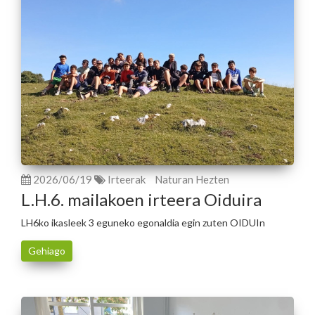
2026/06/19
Irteerak
Naturan Hezten
L.H.6. mailakoen irteera Oiduira
LH6ko ikasleek 3 eguneko egonaldia egin zuten OIDUIn
Gehiago