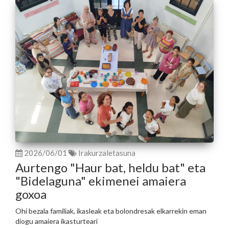
2026/06/01
Irakurzaletasuna
Aurtengo "Haur bat, heldu bat" eta
"Bidelaguna" ekimenei amaiera
goxoa
Ohi bezala familiak, ikasleak eta bolondresak elkarrekin eman
diogu amaiera ikasturteari