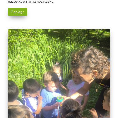
gaztetxoen lanaz gozatzeko.
Gehiago