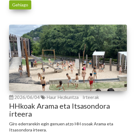
Gehiago
2026/06/04
Haur Hezkuntza
Irteerak
HHkoak Arama eta Itsasondora
irteera
Giro ederrarekin egin genuen atzo HH osoak Arama eta
Itsasondora irteera.