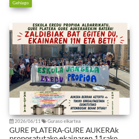
Gehiago
2026/06/11
Guraso elkartea
GURE PLATERA-GURE AUKERAk
proposatutako ekainaren 11rako