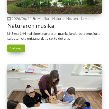
2026/06/11
Musika
Naturan Hezten
Urmaela
Naturaren musika
LH3 eta LH4 mailakoek naturaren musika landu dute musikako
saioetan eta entzugai dago sortu dutena.
Gehiago