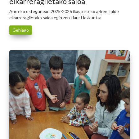
elkarreragiletako saioa
Aurreko ostegunean 2025-2026 ikasturteko azken Talde
elkarreragiletako saioa egin zen Haur Hezkuntza
Gehiago