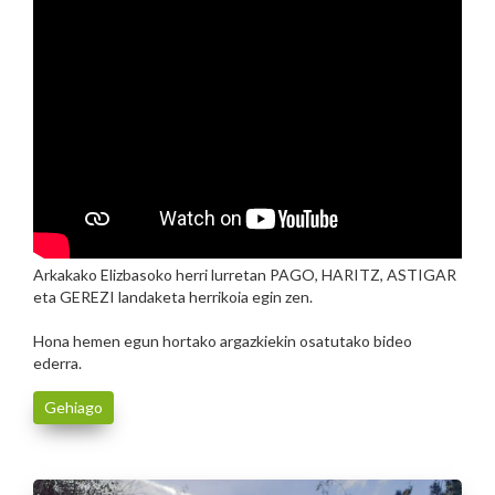
Arkakako Elizbasoko herri lurretan PAGO, HARITZ, ASTIGAR
eta GEREZI landaketa herrikoia egin zen.
Hona hemen egun hortako argazkiekin osatutako bideo
ederra.
Gehiago