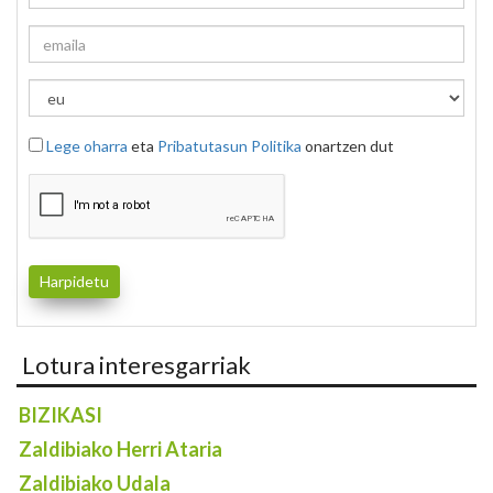
Lege oharra
eta
Pribatutasun Politika
onartzen dut
Lotura interesgarriak
BIZIKASI
Zaldibiako Herri Ataria
Zaldibiako Udala