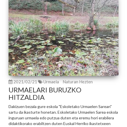
2021/02/21
Urmaela
Naturan Hezten
URMAELARI BURUZKO
HITZALDIA
Dakizuen bezala gure eskola "Eskoletako Urmaelen Sarean"
sartu da ikasturte honetan. Eskoletako Urmaelen Sarea eskola
inguruan urmaela edo putzua duten eta eremu hori erabilera
didaktikorako erabiltzen duten Euskal Herriko ikastetxeen