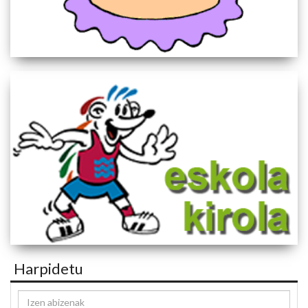
Harpidetu