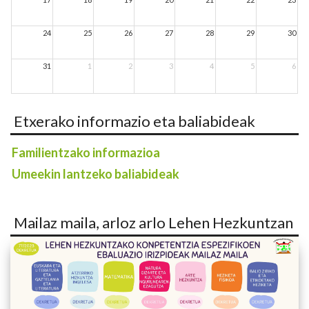
24
25
26
27
28
29
30
31
1
2
3
4
5
6
Etxerako informazio eta baliabideak
Familientzako informazioa
Umeekin lantzeko baliabideak
Mailaz maila, arloz arlo Lehen Hezkuntzan