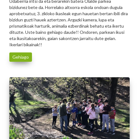
Udaberria iritsi da eta berarekin batera Olalde parkea
bizidunez bete da. Horrelako altxorra eskola ondoan dugula
aprobetxatuz, 3. zikloko ikasleak egun hauetan bertan ibili dira
bizidun guzti hauek aztertzen. Argazki kamera, lupa eta
prismatikoak harturik, animalia ezberdinak behatu eta ikertu
dituzte. Uste baino gehiago daude!! Ondoren, parkean ikusi
eta ikasitakoarekin, gaian sakontzen jarraitu dute gelan.
Ikerlari bikainak!!
Gehiago