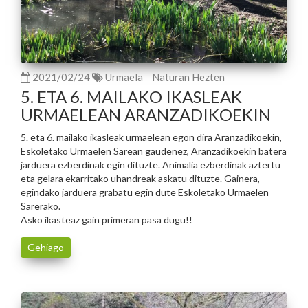
2021/02/24
Urmaela
Naturan Hezten
5. ETA 6. MAILAKO IKASLEAK
URMAELEAN ARANZADIKOEKIN
5. eta 6. mailako ikasleak urmaelean egon dira Aranzadikoekin,
Eskoletako Urmaelen Sarean gaudenez, Aranzadikoekin batera
jarduera ezberdinak egin dituzte. Animalia ezberdinak aztertu
eta gelara ekarritako uhandreak askatu dituzte. Gainera,
egindako jarduera grabatu egin dute Eskoletako Urmaelen
Sarerako.
Asko ikasteaz gain primeran pasa dugu!!
Gehiago