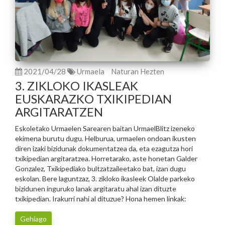
2021/04/28
Urmaela
Naturan Hezten
3. ZIKLOKO IKASLEAK
EUSKARAZKO TXIKIPEDIAN
ARGITARATZEN
Eskoletako Urmaelen Sarearen baitan UrmaelBlitz izeneko
ekimena burutu dugu. Helburua, urmaelen ondoan ikusten
diren izaki bizidunak dokumentatzea da, eta ezagutza hori
txikipedian argitaratzea. Horretarako, aste honetan Galder
Gonzalez, Txikipediako bultzatzaileetako bat, izan dugu
eskolan. Bere laguntzaz, 3. zikloko ikasleek Olalde parkeko
bizidunen inguruko lanak argitaratu ahal izan dituzte
txikipedian. Irakurri nahi al dituzue? Hona hemen linkak:
Gehiago