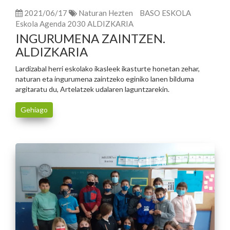
2021/06/17
Naturan Hezten
BASO ESKOLA
Eskola Agenda 2030 ALDIZKARIA
INGURUMENA ZAINTZEN.
ALDIZKARIA
Lardizabal herri eskolako ikasleek ikasturte honetan zehar,
naturan eta ingurumena zaintzeko eginiko lanen bilduma
argitaratu du, Artelatzek udalaren laguntzarekin.
Gehiago