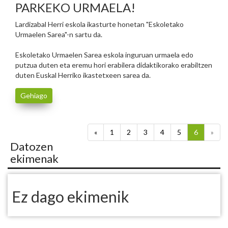
PARKEKO URMAELA!
Lardizabal Herri eskola ikasturte honetan "Eskoletako
Urmaelen Sarea"-n sartu da.
Eskoletako Urmaelen Sarea eskola inguruan urmaela edo
putzua duten eta eremu hori erabilera didaktikorako erabiltzen
duten Euskal Herriko ikastetxeen sarea da.
Gehiago
«
1
2
3
4
5
6
»
Datozen
ekimenak
Ez dago ekimenik