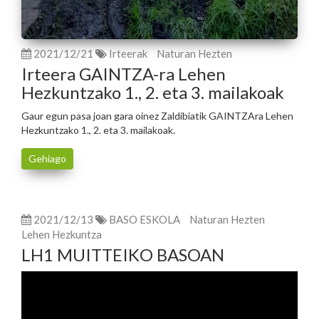
2021/12/21
Irteerak
Naturan Hezten
Irteera GAINTZA-ra Lehen
Hezkuntzako 1., 2. eta 3. mailakoak
Gaur egun pasa joan gara oinez Zaldibiatik GAINTZAra Lehen
Hezkuntzako 1., 2. eta 3. mailakoak.
Gehiago
2021/12/13
BASO ESKOLA
Naturan Hezten
Lehen Hezkuntza
LH1 MUITTEIKO BASOAN