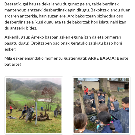
Bestetik, gai hau taldeka landu dugunez gelan, talde berdinak
mantenduz, antzerki desberdinak egin ditugu. Bakoitzak landu duen
aroaren antzerkia, hain zuzen ere. Aro bakoitzean bizimodua oso
desberdina zela ikusi dugu eta talde bakoitzak hori islatu nahi izan
du antzerki bidez.
Azkenik, gaur, Arreko basoan azken eguna izan da eta primeran
pasatu dugu! Oroitzapen oso onak geratuko zaizkigu baso honi
esker!
Mila esker emandako momentu guztiengatik
ARRE BASOA
! Beste
bat arte!