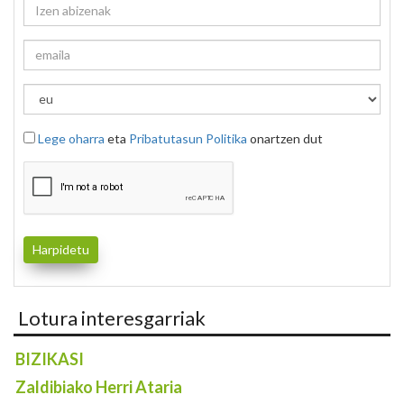
Lege oharra
eta
Pribatutasun Politika
onartzen dut
Lotura interesgarriak
BIZIKASI
Zaldibiako Herri Ataria