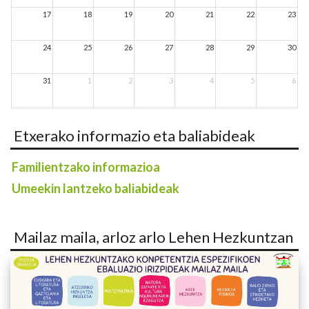
17
18
19
20
21
22
23
24
25
26
27
28
29
30
31
1
2
3
4
5
6
Etxerako informazio eta baliabideak
Familientzako informazioa
Umeekin lantzeko baliabideak
Mailaz maila, arloz arlo Lehen Hezkuntzan