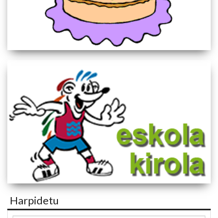
Harpidetu