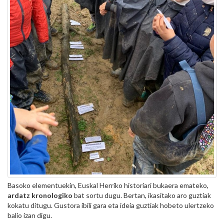
Basoko elementuekin, Euskal Herriko historiari bukaera emateko,
ardatz kronologiko
bat sortu dugu. Bertan, ikasitako aro guztiak
kokatu ditugu. Gustora ibili gara eta ideia guztiak hobeto ulertzeko
balio izan digu.