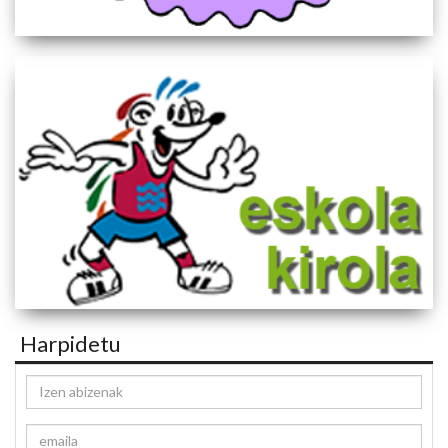
Harpidetu