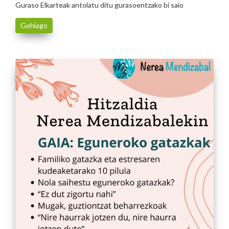
Guraso Elkarteak antolatu ditu gurasoentzako bi saio
Gehiago