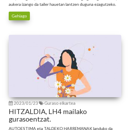
aukera izango da tailer hauetan lantzen duguna ezagutzeko.
Gehiago
2023/01/23
Guraso elkartea
HITZALDIA, LH4 mailako
gurasoentzat.
AUTOESTIMA eta TALDEKO HARREMANAK landuko da