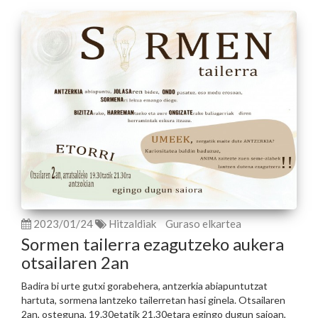
2023/01/24
Hitzaldiak
Guraso elkartea
Sormen tailerra ezagutzeko aukera
otsailaren 2an
Badira bi urte gutxi gorabehera, antzerkia abiapuntutzat
hartuta, sormena lantzeko tailerretan hasi ginela. Otsailaren
2an, osteguna, 19.30etatik 21.30etara egingo dugun saioan,