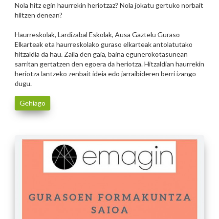
Nola hitz egin haurrekin heriotzaz? Nola jokatu gertuko norbait
hiltzen denean?
Haurreskolak, Lardizabal Eskolak, Ausa Gaztelu Guraso
Elkarteak eta haurreskolako guraso elkarteak antolatutako
hitzaldia da hau. Zaila den gaia, baina egunerokotasunean
sarritan gertatzen den egoera da heriotza. Hitzaldian haurrekin
heriotza lantzeko zenbait ideia edo jarraibideren berri izango
dugu.
Gehiago