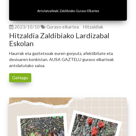
2023/10/10
Guraso elkartea
Hitzaldiak
Hitzaldia Zaldibiako Lardizabal
Eskolan
Haurrak eta gaztetxoak euren gorputz, afektibitate eta
desioaren konkistan. AUSA GAZTELU guraso elkarteak
antolatutako saioa.
Gehiago