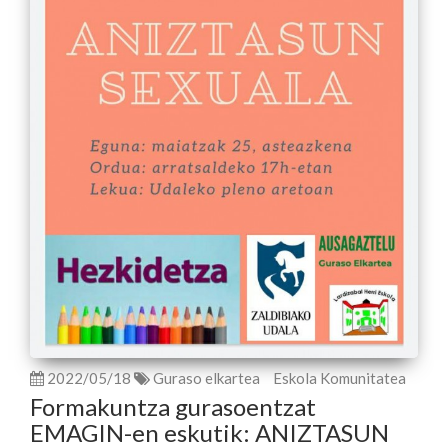
2022/05/18
Guraso elkartea
Eskola Komunitatea
Formakuntza gurasoentzat
EMAGIN-en eskutik: ANIZTASUN