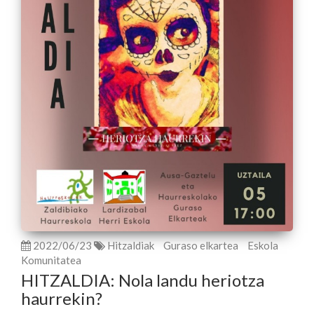
2022/06/23
Hitzaldiak
Guraso elkartea
Eskola
Komunitatea
HITZALDIA: Nola landu heriotza
haurrekin?