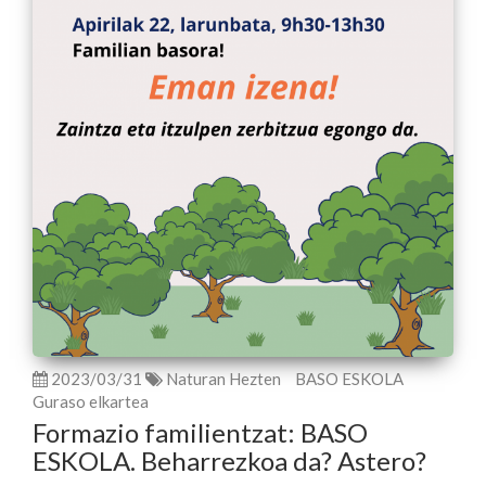
2023/03/31
Naturan Hezten
BASO ESKOLA
Guraso elkartea
Formazio familientzat: BASO
ESKOLA. Beharrezkoa da? Astero?