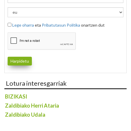
Lege oharra
eta
Pribatutasun Politika
onartzen dut
Lotura interesgarriak
BIZIKASI
Zaldibiako Herri Ataria
Zaldibiako Udala