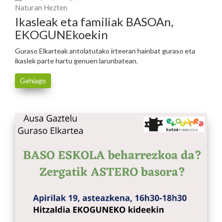
Naturan Hezten
Ikasleak eta familiak BASOAn,
EKOGUNEkoekin
Guraso Elkarteak antolatutako irteeran hainbat guraso eta
ikaslek parte hartu genuen larunbatean.
Gehiago