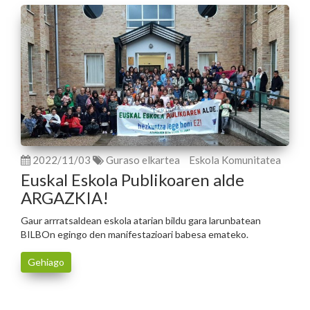
2022/11/03
Guraso elkartea
Eskola Komunitatea
Euskal Eskola Publikoaren alde
ARGAZKIA!
Gaur arrratsaldean eskola atarian bildu gara larunbatean
BILBOn egingo den manifestazioari babesa emateko.
Gehiago