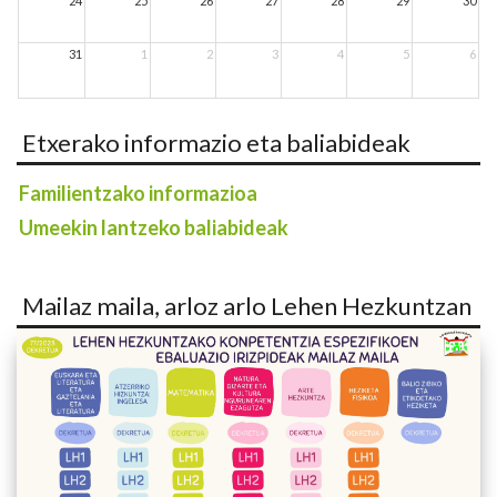
24
25
26
27
28
29
30
31
1
2
3
4
5
6
Etxerako informazio eta baliabideak
Familientzako informazioa
Umeekin lantzeko baliabideak
Mailaz maila, arloz arlo Lehen Hezkuntzan