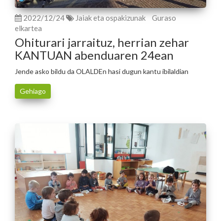
2022/12/24
Jaiak eta ospakizunak
Guraso
elkartea
Ohiturari jarraituz, herrian zehar
KANTUAN abenduaren 24ean
Jende asko bildu da OLALDEn hasi dugun kantu ibilaldian
Gehiago