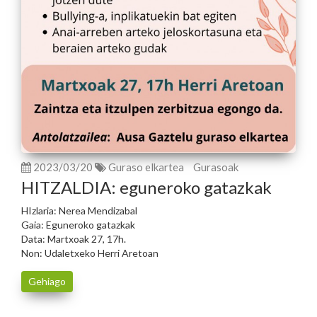
2023/03/20
Guraso elkartea
Gurasoak
HITZALDIA: eguneroko gatazkak
HIzlaria: Nerea Mendizabal
Gaia: Eguneroko gatazkak
Data: Martxoak 27, 17h.
Non: Udaletxeko Herri Aretoan
Gehiago