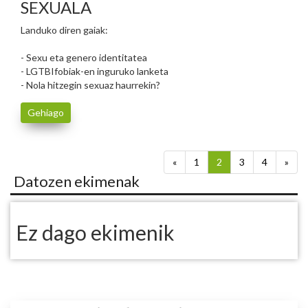
SEXUALA
Landuko diren gaiak:
- Sexu eta genero identitatea
- LGTBIfobiak-en inguruko lanketa
- Nola hitzegin sexuaz haurrekin?
Gehiago
«
1
2
3
4
»
Datozen ekimenak
Ez dago ekimenik