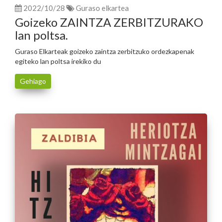
2022/10/28
Guraso elkartea
Goizeko ZAINTZA ZERBITZURAKO
lan poltsa.
Guraso Elkarteak goizeko zaintza zerbitzuko ordezkapenak
egiteko lan poltsa irekiko du
Gehiago