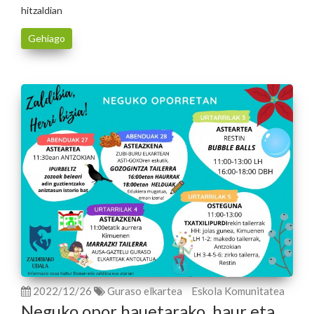
hitzaldian
Gehiago
2022/12/26
Guraso elkartea
Eskola Komunitatea
Neguko opor hauetarako, haur eta