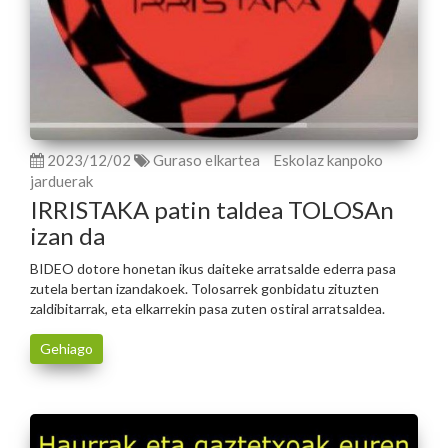
2023/12/02
Guraso elkartea
Eskolaz kanpoko
jarduerak
IRRISTAKA patin taldea TOLOSAn
izan da
BIDEO dotore honetan ikus daiteke arratsalde ederra pasa
zutela bertan izandakoek. Tolosarrek gonbidatu zituzten
zaldibitarrak, eta elkarrekin pasa zuten ostiral arratsaldea.
Gehiago