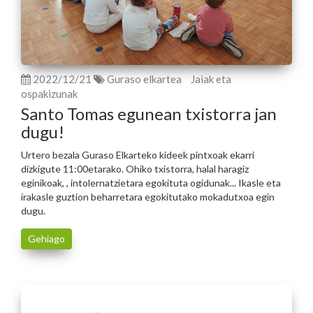
2022/12/21
Guraso elkartea
Jaiak eta
ospakizunak
Santo Tomas egunean txistorra jan
dugu!
Urtero bezala Guraso Elkarteko kideek pintxoak ekarri
dizkigute 11:00etarako. Ohiko txistorra, halal haragiz
eginikoak, , intolernatzietara egokituta ogidunak... Ikasle eta
irakasle guztion beharretara egokitutako mokadutxoa egin
dugu.
Gehiago