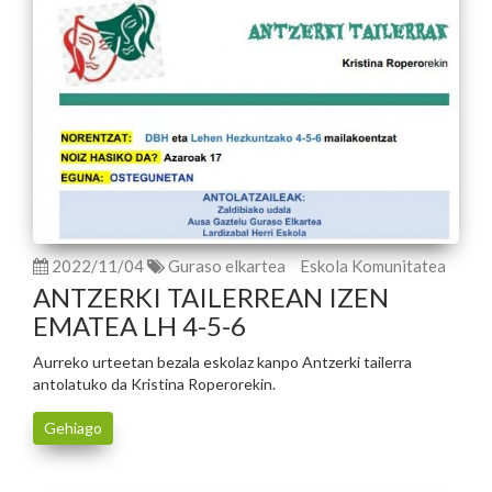
2022/11/04
Guraso elkartea
Eskola Komunitatea
ANTZERKI TAILERREAN IZEN
EMATEA LH 4-5-6
Aurreko urteetan bezala eskolaz kanpo Antzerki tailerra
antolatuko da Kristina Roperorekin.
Gehiago