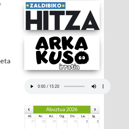
r
keta
Abuztua 2026
Al.
Ar.
Az.
Og.
Os.
La.
Ig.
27
28
29
30
31
1
2