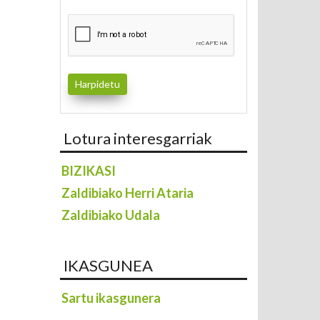
Lotura interesgarriak
BIZIKASI
Zaldibiako Herri Ataria
Zaldibiako Udala
IKASGUNEA
Sartu ikasgunera