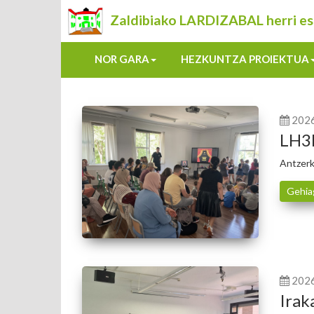
Zaldibiako LARDIZABAL herri es
NOR GARA
HEZKUNTZA PROIEKTUA
202
LH3k
Antzerk
Gehia
202
Irak