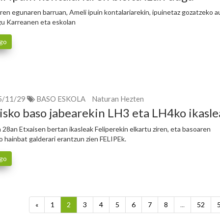
ren egunaren barruan, Ameli ipuin kontalariarekin, ipuinetaz gozatzeko 
gu Karreanen eta eskolan
go
5/11/29
BASO ESKOLA
Naturan Hezten
isko baso jabearekin LH3 eta LH4ko ikasl
 28an Etxaisen bertan ikasleak Feliperekin elkartu ziren, eta basoaren
o hainbat galderari erantzun zien FELIPEk.
go
«
1
2
3
4
5
6
7
8
...
52