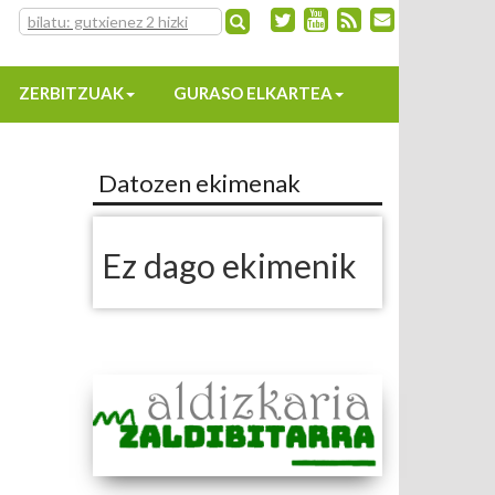
ZERBITZUAK
GURASO ELKARTEA
Datozen ekimenak
Ez dago ekimenik