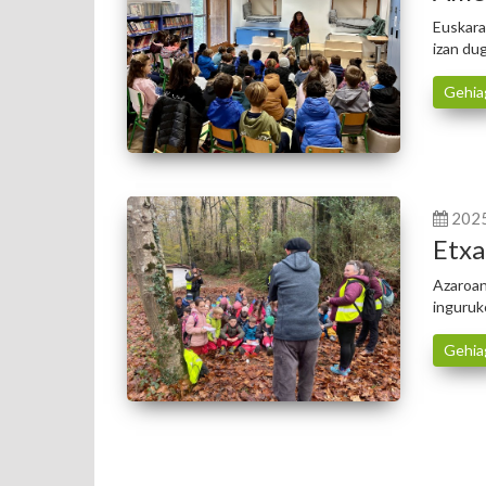
Euskara
izan du
Gehia
202
Etxa
Azaroan
inguruk
Gehia