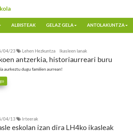
kola
ALBISTEAK
GELAZ GELA
ANTOLAKUNTZA
6/04/23
Lehen Hezkuntza
Ikasleen lanak
oen antzerkia, historiaurreari buru
ia aurkeztu dugu famiiien aurrean!
go
6/04/13
Irteerak
asle eskolan izan dira LH4ko ikasleak