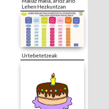
Mailaz maila, arloz arlo
Lehen Hezkuntzan
Urtebetetzeak