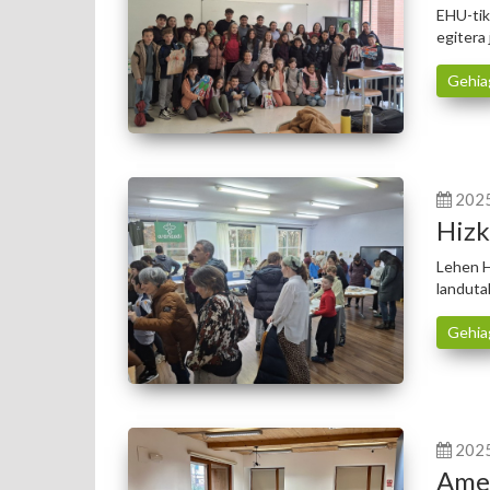
EHU-tik
egitera
Gehia
202
Hizk
Lehen H
landuta
Gehia
202
Amel