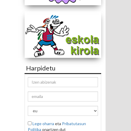
Harpidetu
Lege oharra
eta
Pribatutasun
Politika
onartzen dut