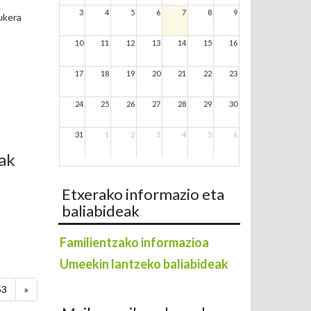
3
4
5
6
7
8
9
aukera
10
11
12
13
14
15
16
17
18
19
20
21
22
23
24
25
26
27
28
29
30
31
1
2
3
4
5
6
eak
Etxerako informazio eta
baliabideak
Familientzako informazioa
Umeekin lantzeko baliabideak
53
»