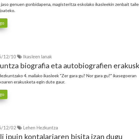
 jaso genuen gonbidapena, magisteritza eskolako ikasleekin zenbait taile
 joateko.
go
5/12/10
Ikasleen lanak
untza biografia eta autobiografien erakus
ezkuntzako 4. mailako ikasleek "Zer gara gu? Nor gara gu?" ikasegoeran
koaren erakusketa egin dute gaur.
go
5/12/02
Lehen Hezkuntza
i ipuin kontalariaren bisita izan dugu