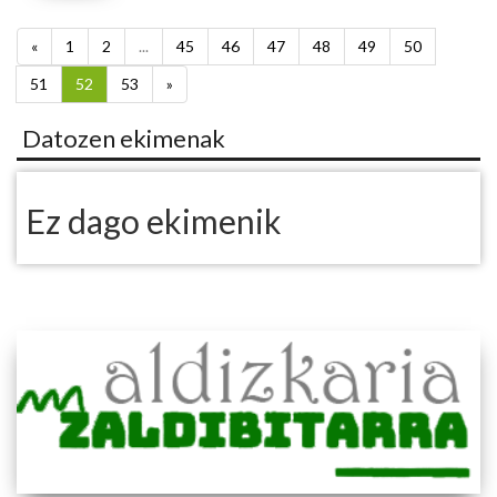
«
1
2
...
45
46
47
48
49
50
51
52
53
»
Datozen ekimenak
Ez dago ekimenik