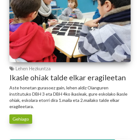
Lehen Hezkuntza
Ikasle ohiak talde elkar eragileetan
Aste honetan gurasoez gain, lehen aldiz Oianguren
institutuko DBH 3 eta DBH 4ko ikasleak, gure eskolako ikasle
ohiak, eskolara etorri dira 1.maila eta 2.mailako talde elkar
eragileetara.
Gehiago