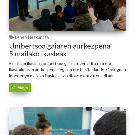
Lehen Hezkuntza
Unibertsoa gaiaren aurkezpena.
5.mailako ikasleak
5.mailako ikasleak unibertsoa gaia lantzen aritu dira eta
ikasitakoaren aurkezpenak egiten ere hasita daude. Oraingoan
lehenengo mailako ikasleak izan dituzte entzuten adi adi.
Gehiago