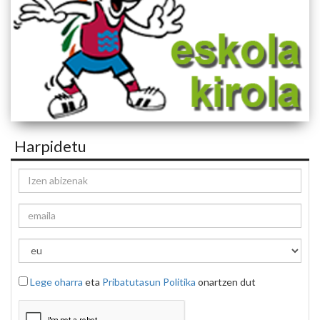
Harpidetu
Lege oharra
eta
Pribatutasun Politika
onartzen dut