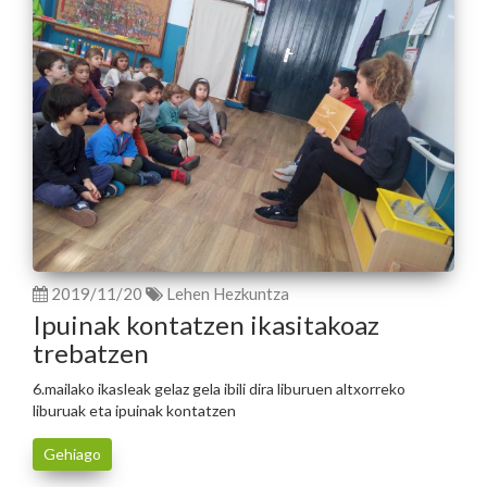
2019/11/20
Lehen Hezkuntza
Ipuinak kontatzen ikasitakoaz
trebatzen
6.mailako ikasleak gelaz gela ibili dira liburuen altxorreko
liburuak eta ipuinak kontatzen
Gehiago