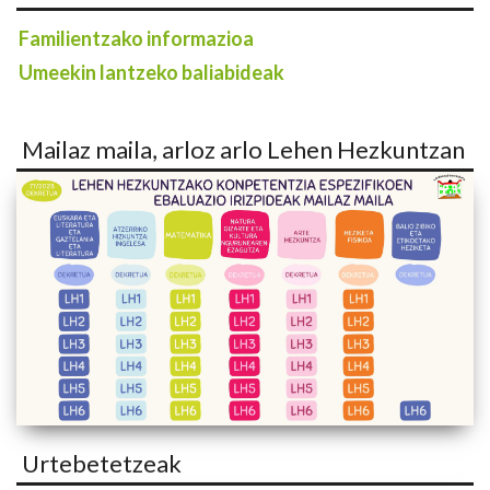
Familientzako informazioa
Umeekin lantzeko baliabideak
Mailaz maila, arloz arlo Lehen Hezkuntzan
Urtebetetzeak