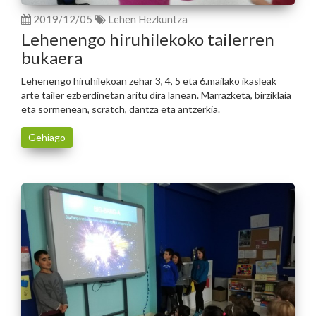
2019/12/05
Lehen Hezkuntza
Lehenengo hiruhilekoko tailerren
bukaera
Lehenengo hiruhilekoan zehar 3, 4, 5 eta 6.mailako ikasleak
arte tailer ezberdinetan aritu dira lanean. Marrazketa, birziklaia
eta sormenean, scratch, dantza eta antzerkia.
Gehiago