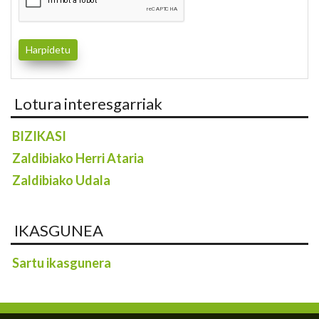
Lotura interesgarriak
BIZIKASI
Zaldibiako Herri Ataria
Zaldibiako Udala
IKASGUNEA
Sartu ikasgunera