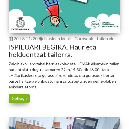
2019/11/20
Ikasleen lanak
Gurasoak
tailerrak
ISPILUARI BEGIRA. Haur eta
helduentzat tailerra.
Zaldibiako Lardizabal herri eskolak eta UEMAk elkarrekin tailer
bat antolatu dugu, azaroaren 29an,14:30etik 16:00etara,
LH2ko ikasleei eta gurasoei zuzenduta, eta gurasook bertan
parte hartzera gonbidatu nahi zaituztegu, zuen seme-alaben
eskolara etorriz.
Gehiago