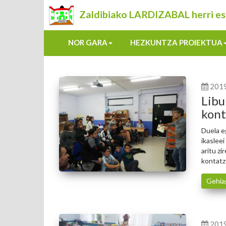
Zaldibiako LARDIZABAL herri es
NOR GARA
HEZKUNTZA PROIEKTUA
201
Libu
kont
Duela e
ikaslee
aritu z
kontatz
Gehia
201