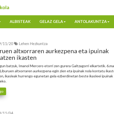
kola
ALBISTEAK
GELAZ GELA
ANTOLAKUNTZA
9/11/20
Lehen Hezkuntza
ruen altxorraren aurkezpena eta ipuinak
atzen ikasten
gun batzuk, Imanol Mercero etorri zen gurera Galtzagorri elkartetik. 6.ma
i Liburuen altxorraren aurkezpena egin zien eta ipuinak nola kontatu ikas
iren, ikasleak hurrengo egunetan gela ezberdinetan beste ikasleei ipuinak
eko.
go
9/11/04