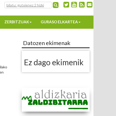
ZERBITZUAK
GURASO ELKARTEA
Datozen ekimenak
Ez dago ekimenik
ilako
ten