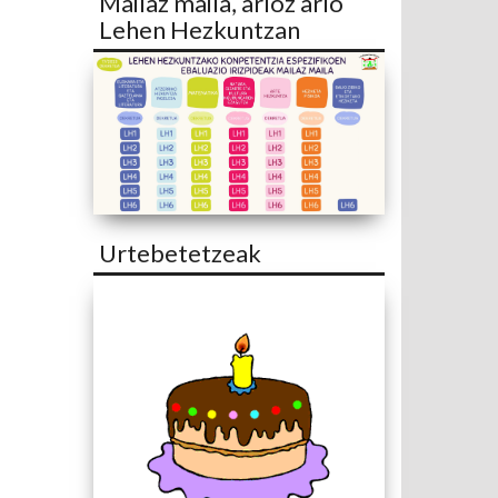
Mailaz maila, arloz arlo
Lehen Hezkuntzan
Urtebetetzeak