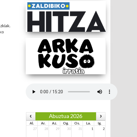
zkiak.
uko
Abuztua 2026
Al.
Ar.
Az.
Og.
Os.
La.
Ig.
27
28
29
30
31
1
2