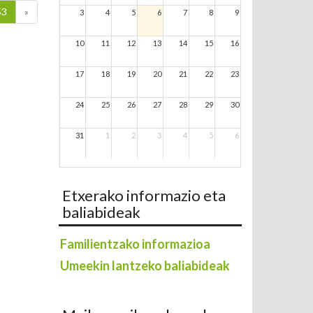
53
»
3
4
5
6
7
8
9
10
11
12
13
14
15
16
17
18
19
20
21
22
23
24
25
26
27
28
29
30
31
1
2
3
4
5
6
Etxerako informazio eta
baliabideak
Familientzako informazioa
Umeekin lantzeko baliabideak