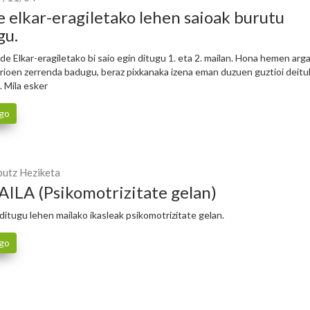
e elkar-eragiletako lehen saioak burutu
gu.
de Elkar-eragiletako bi saio egin ditugu 1. eta 2. mailan. Hona hemen arga
rioen zerrenda badugu, beraz pixkanaka izena eman duzuen guztioi deit
. Mila esker
go
utz Heziketa
AILA (Psikomotrizitate gelan)
itugu lehen mailako ikasleak psikomotrizitate gelan.
go