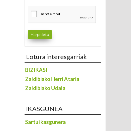
Lotura interesgarriak
BIZIKASI
Zaldibiako Herri Ataria
Zaldibiako Udala
IKASGUNEA
Sartu ikasgunera