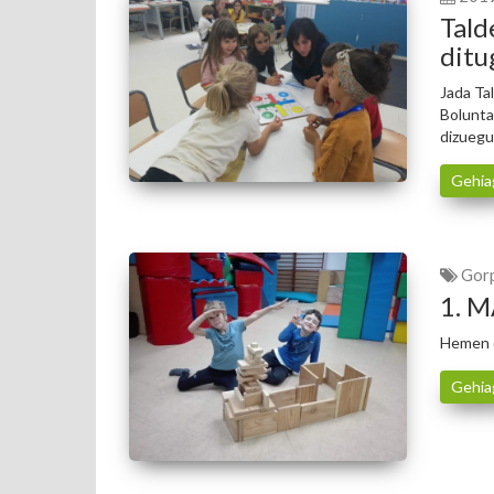
Tald
ditu
Jada Tal
Bolunta
dizuegu
Gehia
Gorp
1. M
Hemen d
Gehia