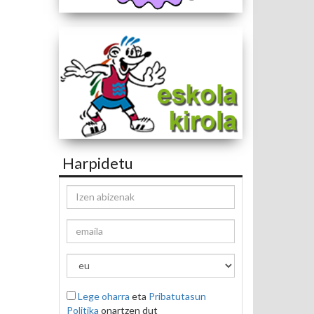
Harpidetu
Lege oharra
eta
Pribatutasun
Politika
onartzen dut