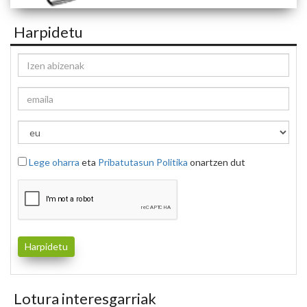
Harpidetu
Lege oharra
eta
Pribatutasun Politika
onartzen dut
Lotura interesgarriak