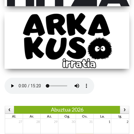
Abuztua 2026
Al.
Ar.
Az.
Og.
Os.
La.
Ig.
27
28
29
30
31
1
2