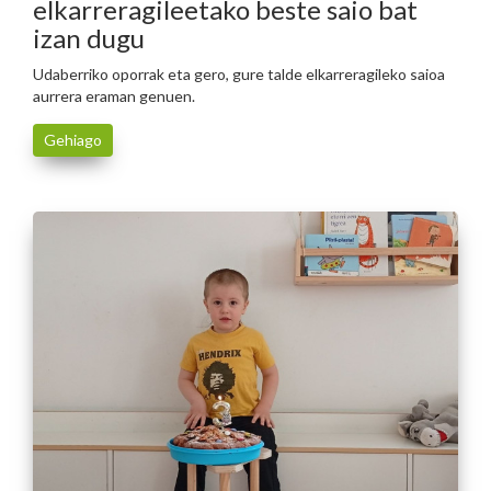
elkarreragileetako beste saio bat
izan dugu
Udaberriko oporrak eta gero, gure talde elkarreragileko saioa
aurrera eraman genuen.
Gehiago