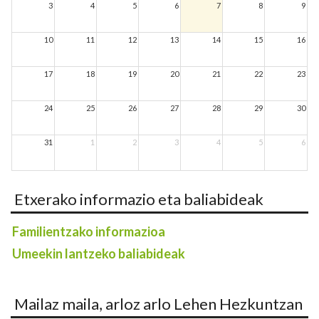
3
4
5
6
7
8
9
10
11
12
13
14
15
16
17
18
19
20
21
22
23
24
25
26
27
28
29
30
31
1
2
3
4
5
6
Etxerako informazio eta baliabideak
Familientzako informazioa
Umeekin lantzeko baliabideak
Mailaz maila, arloz arlo Lehen Hezkuntzan