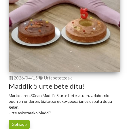
2026/04/15
Urtebetetzeak
Maddik 5 urte bete ditu!
Martxoaren 30ean Maddik 5 urte bete zituen. Udaberriko
oporren ondoren, bizkotxo goxo-goxoa janez ospatu dugu
gelan.
Urte askotarako Maddi!
Gehiago