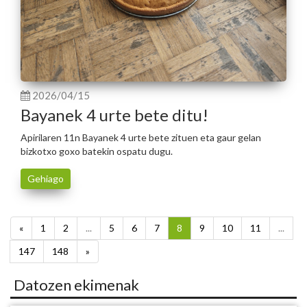
2026/04/15
Bayanek 4 urte bete ditu!
Apirilaren 11n Bayanek 4 urte bete zituen eta gaur gelan
bizkotxo goxo batekin ospatu dugu.
Gehiago
«
1
2
...
5
6
7
8
9
10
11
...
147
148
»
Datozen ekimenak