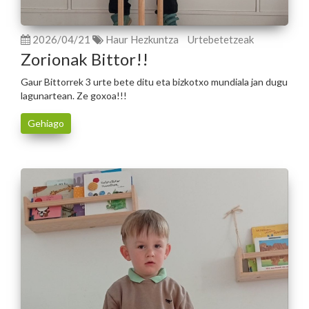
2026/04/21
Haur Hezkuntza
Urtebetetzeak
Zorionak Bittor!!
Gaur Bittorrek 3 urte bete ditu eta bizkotxo mundiala jan dugu
lagunartean. Ze goxoa!!!
Gehiago