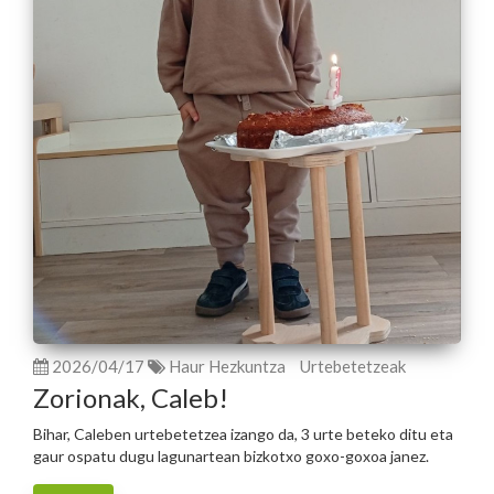
2026/04/17
Haur Hezkuntza
Urtebetetzeak
Zorionak, Caleb!
Bihar, Caleben urtebetetzea izango da, 3 urte beteko ditu eta
gaur ospatu dugu lagunartean bizkotxo goxo-goxoa janez.