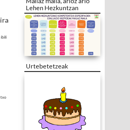
Mailaz maila, arloz arlo
Lehen Hezkuntzan
ira
bili
Urtebetetzeak
otxo