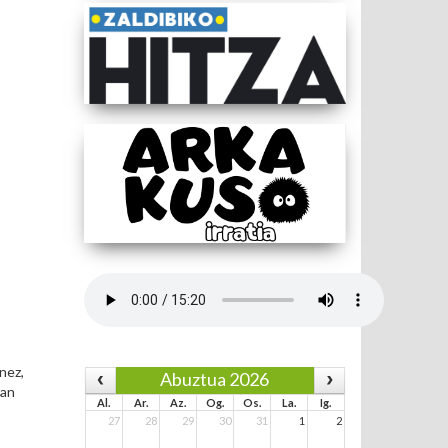
nez,
Abuztua 2026
jan
Al.
Ar.
Az.
Og.
Os.
La.
Ig.
27
28
29
30
31
1
2