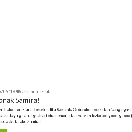
6/06/18
Urtebetetzeak
onak Samira!
en bukaeran 5 urte beteko ditu Samirak. Ordurako oporretan izango gare
patu dugu gelan. Eguzkiari birak eman eta ondoren bizkotxo goxo-goxoa 
rte askotarako Samira!