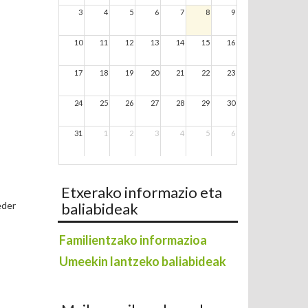
3
4
5
6
7
8
9
10
11
12
13
14
15
16
17
18
19
20
21
22
23
24
25
26
27
28
29
30
31
1
2
3
4
5
6
Etxerako informazio eta
baliabideak
eder
Familientzako informazioa
Umeekin lantzeko baliabideak