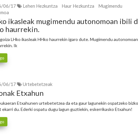
6/06/17
Lehen Hezkuntza
Haur Hezkuntza
Mugimendu
omoa
o ikasleak mugimendu autonomoan ibili d
 haurrekin.
goiza LHko ikasleak HHko haurrekin igaro dute. Mugimendu autonomoan i
arrekin. Ik
go
6/06/17
Urtebetetzeak
onak Etxahun
bukaeran Etxahunen urtebetetzea da eta gaur lagunekin ospatzeko bizk
t ekarri du. Ederki ospatu dugu lagun guztiekin, eskerrikasko Etxahun!
go