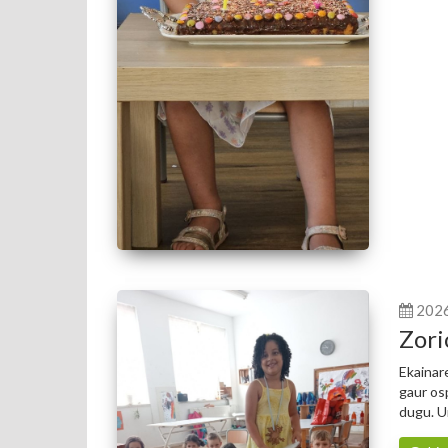
202
Zori
Ekainar
gaur os
dugu. U