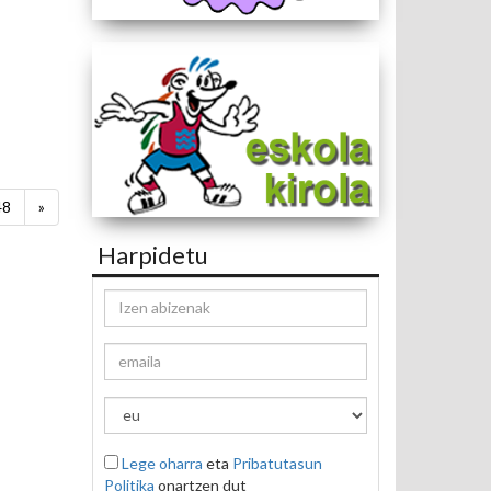
48
»
Harpidetu
Lege oharra
eta
Pribatutasun
Politika
onartzen dut