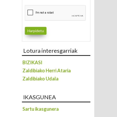
Lotura interesgarriak
BIZIKASI
Zaldibiako Herri Ataria
Zaldibiako Udala
IKASGUNEA
Sartu ikasgunera