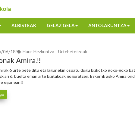
kola
ALBISTEAK
GELAZ GELA
ANTOLAKUNTZA
6/06/18
Haur Hezkuntza
Urtebetetzeak
onak Amira!!
irak 6 urte bete ditu eta lagunekin ospatu dugu bizkotxo goxo-goxo bat
zkiari 6. buelta eman arte bizitakoak gogoratzen. Eskerrik asko Amira on
re egunean!!
go