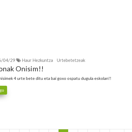
6/04/29
Haur Hezkuntza
Urtebetetzeak
onak Onisim!!
isimek 4 urte bete ditu eta bai goxo ospatu dugula eskolan!!
go