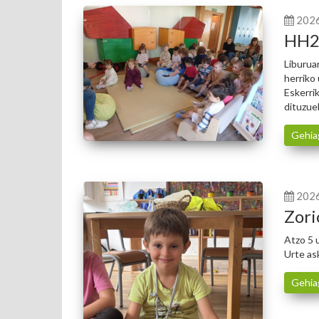
202
HH2k
Liburua
herriko 
Eskerrik
dituzue
Gehia
202
Zori
Atzo 5 
Urte as
Gehia