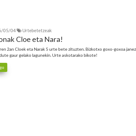
6/05/04
Urtebetetzeak
onak Cloe eta Nara!
ren 2an Cloek eta Narak 5 urte bete zituzten. Bizkotxo goxo-goxoa jane
dute gaur gelako lagunekin. Urte askotarako bikote!
go