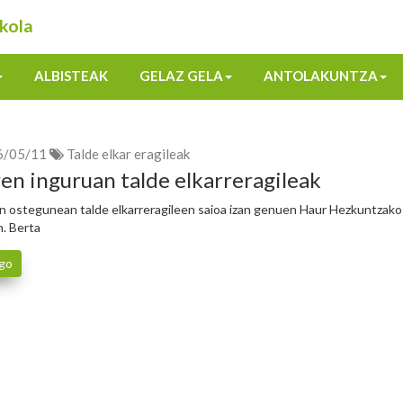
kola
ALBISTEAK
GELAZ GELA
ANTOLAKUNTZA
6/05/11
Talde elkar eragileak
en inguruan talde elkarreragileak
n ostegunean talde elkarreragileen saioa izan genuen Haur Hezkuntzako 
n. Berta
go