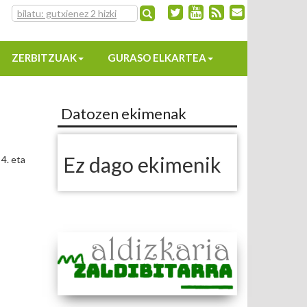
ZERBITZUAK
GURASO ELKARTEA
Datozen ekimenak
Ez dago ekimenik
4. eta