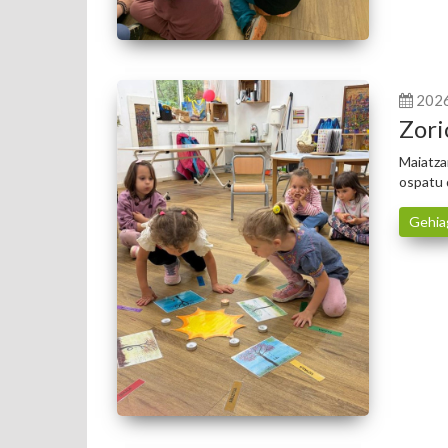
202
Zori
Maiatza
ospatu 
Gehia