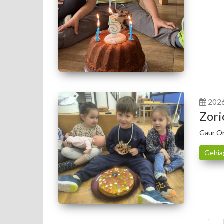
202
Zori
Gaur On
Gehia