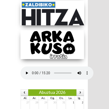
z
Abuztua 2026
Al.
Ar.
Az.
Og.
Os.
La.
Ig.
27
28
29
30
31
1
2