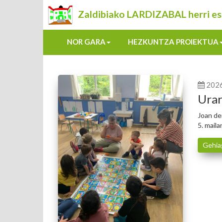
Zaldibiako LARDIZABAL herri es
NOR GARA
HEZKUNTZA PROIEKTUA
202
Urar
Joan de
5. maila
Gehia