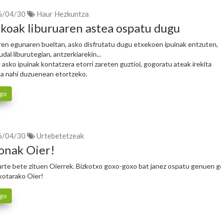
6/04/30
Haur Hezkuntza
oak liburuaren astea ospatu dugu
ren egunaren bueltan, asko disfrutatu dugu etxekoen ipuinak entzuten,
udal liburutegian, antzerkiarekin...
 asko ipuinak kontatzera etorri zareten guztioi, gogoratu ateak irekita
la nahi duzuenean etortzeko.
go
6/04/30
Urtebetetzeak
onak Oier!
urte bete zituen Oierrek. Bizkotxo goxo-goxo bat janez ospatu genuen g
kotarako Oier!
go