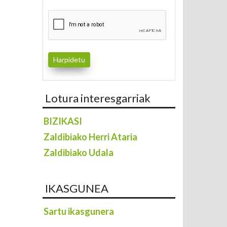
Lotura interesgarriak
BIZIKASI
Zaldibiako Herri Ataria
Zaldibiako Udala
IKASGUNEA
Sartu ikasgunera