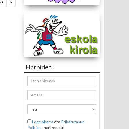
48
»
Harpidetu
Lege oharra
eta
Pribatutasun
Politika
onartzen dut