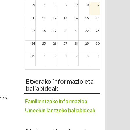
3
4
5
6
7
8
9
10
11
12
13
14
15
16
17
18
19
20
21
22
23
24
25
26
27
28
29
30
31
1
2
3
4
5
6
Etxerako informazio eta
baliabideak
elan.
Familientzako informazioa
Umeekin lantzeko baliabideak