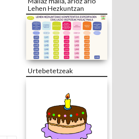
Mailaz maila, arloz arlo
Lehen Hezkuntzan
Urtebetetzeak