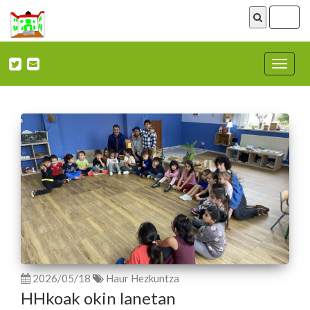
ireki
menu
Nabega
ireki
2026/05/18
Haur Hezkuntza
HHkoak okin lanetan