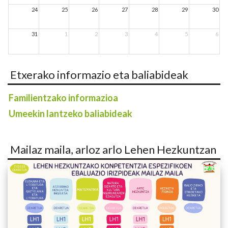
24
25
26
27
28
29
30
31
1
2
3
4
5
6
Etxerako informazio eta baliabideak
Familientzako informazioa
Umeekin lantzeko baliabideak
Mailaz maila, arloz arlo Lehen Hezkuntzan