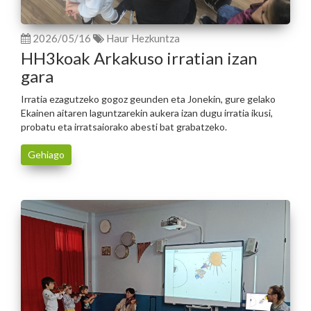
2026/05/16
Haur Hezkuntza
HH3koak Arkakuso irratian izan
gara
Irratia ezagutzeko gogoz geunden eta Jonekin, gure gelako
Ekainen aitaren laguntzarekin aukera izan dugu irratia ikusi,
probatu eta irratsaiorako abesti bat grabatzeko.
Gehiago