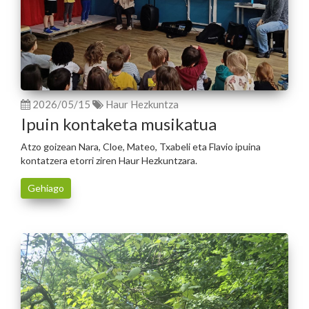
2026/05/15
Haur Hezkuntza
Ipuin kontaketa musikatua
Atzo goizean Nara, Cloe, Mateo, Txabeli eta Flavio ipuina
kontatzera etorri ziren Haur Hezkuntzara.
Gehiago