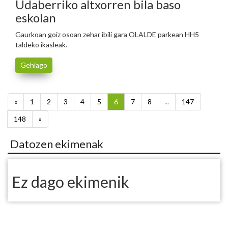
Udaberriko altxorren bila baso
eskolan
Gaurkoan goiz osoan zehar ibili gara OLALDE parkean HH5
taldeko ikasleak.
Gehiago
«
1
2
3
4
5
6
7
8
...
147
148
»
Datozen ekimenak
Ez dago ekimenik