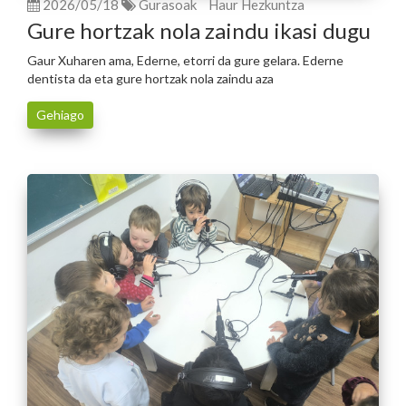
2026/05/18
Gurasoak
Haur Hezkuntza
Gure hortzak nola zaindu ikasi dugu
Gaur Xuharen ama, Ederne, etorri da gure gelara. Ederne
dentista da eta gure hortzak nola zaindu aza
Gehiago