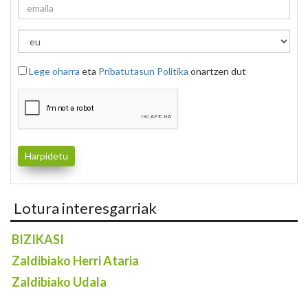
Lege oharra
eta
Pribatutasun Politika
onartzen dut
Lotura interesgarriak
BIZIKASI
Zaldibiako Herri Ataria
Zaldibiako Udala