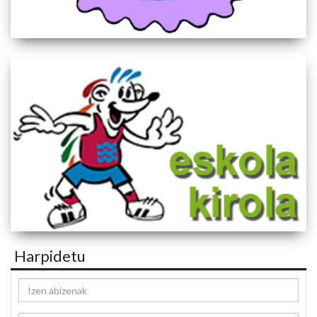
Harpidetu