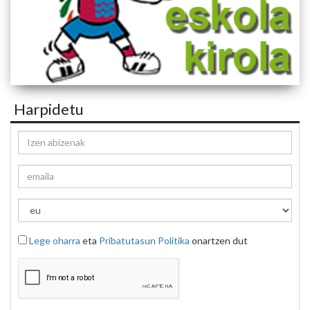
Harpidetu
Lege oharra
eta
Pribatutasun Politika
onartzen dut