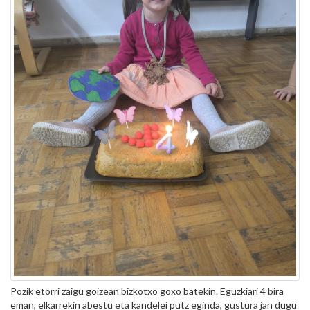
Pozik etorri zaigu goizean bizkotxo goxo batekin. Eguzkiari 4 bira
eman, elkarrekin abestu eta kandelei putz eginda, gustura jan dugu