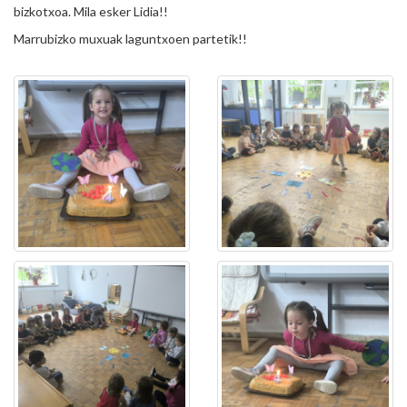
bizkotxoa. Mila esker Lidia!!
Marrubizko muxuak laguntxoen partetik!!