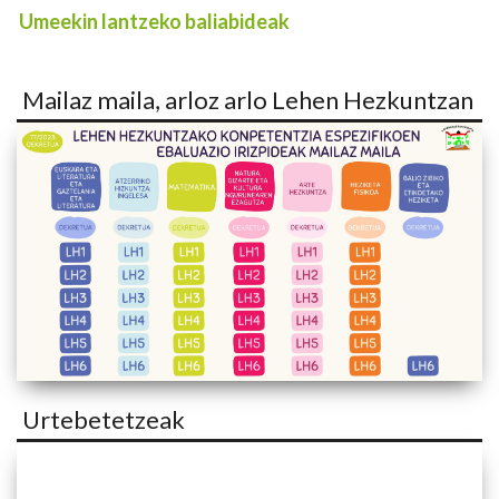
Umeekin lantzeko baliabideak
Mailaz maila, arloz arlo Lehen Hezkuntzan
Urtebetetzeak