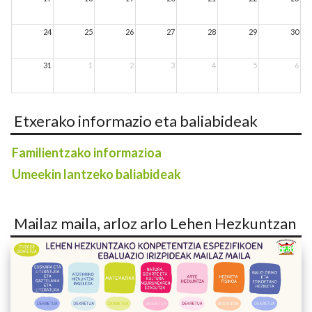
24
25
26
27
28
29
30
31
1
2
3
4
5
6
Etxerako informazio eta baliabideak
Familientzako informazioa
Umeekin lantzeko baliabideak
Mailaz maila, arloz arlo Lehen Hezkuntzan