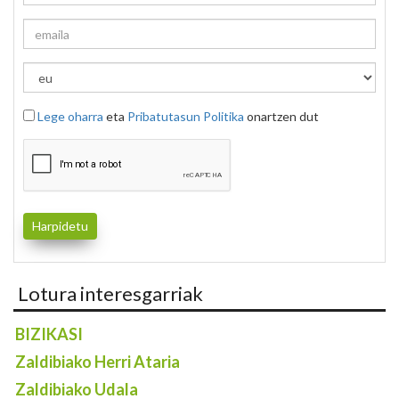
Lege oharra
eta
Pribatutasun Politika
onartzen dut
Lotura interesgarriak
BIZIKASI
Zaldibiako Herri Ataria
Zaldibiako Udala