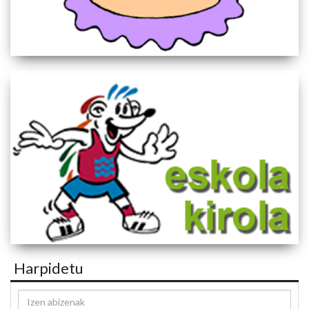
Harpidetu