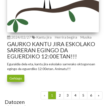
2024/02/27
Kantu jira
Herrira begira
Musika
GAURKO KANTU JIRA ESKOLAKO
SARRERAN EGINGO DA
EGUERDIKO 12:00ETAN!!!
Eguraldia dela eta, kantu jira eskolako sarrerako oktogonoan
egingo da eguerdiko 12:00etan. Animatu!!!
Gehiago
«
1
2
3
4
5
6
»
Datozen