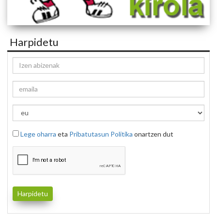
Harpidetu
Lege oharra
eta
Pribatutasun Politika
onartzen dut