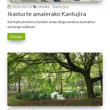
2026/06/16
Musika
Kantu jira
Ikasturte amaierako Kantujira
Kantujira jendetsu batekin eman diogu amaiera kantujiren
aurtengo edizioari.
Gehiago