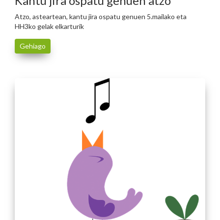
Kantu jira ospatu genuen atzo
Atzo, asteartean, kantu jira ospatu genuen 5.mailako eta
HH3ko gelak elkarturik
Gehiago