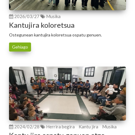
2026/03/27
Musika
Kantujira koloretsua
Ostegunean kantujira koloretsua ospatu genuen.
Gehiago
2024/02/28
Herrira begira
Kantu jira
Musika