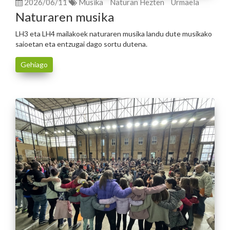
2026/06/11
Musika
Naturan Hezten
Urmaela
Naturaren musika
LH3 eta LH4 mailakoek naturaren musika landu dute musikako
saioetan eta entzugai dago sortu dutena.
Gehiago