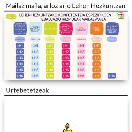
Mailaz maila, arloz arlo Lehen Hezkuntzan
Urtebetetzeak