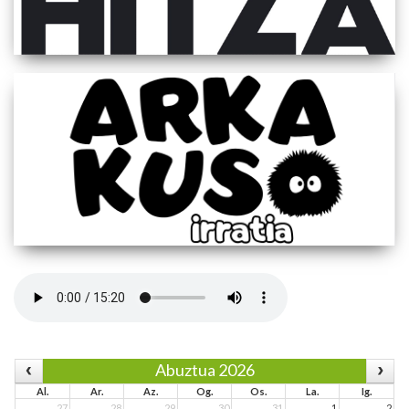
Abuztua 2026
Al.
Ar.
Az.
Og.
Os.
La.
Ig.
27
28
29
30
31
1
2