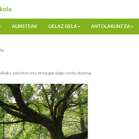
kola
ALBISTEAK
GELAZ GELA
ANTOLAKUNTZA
la
ikako saioetan eta entzugai dago sortu dutena.