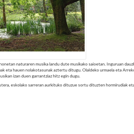
ko honetan naturaren musika landu dute musikako saioetan. Inguruan dau
uak eta hauen nolakotasunak aztertu ditugu. Olaldeko urmaela eta Arrek
musikan izan duen garrantziaz hitz egin dugu.
stera, eskolako sarreran aurkituko dituzue sortu dituzten hormirudiak et