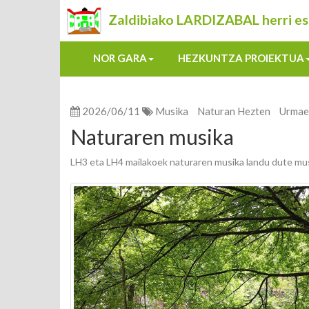
Zaldibiako LARDIZABAL herri es
NOR GARA
HEZKUNTZA PROIEKTUA
2026/06/11
Musika
Naturan Hezten
Urmae
Naturaren musika
LH3 eta LH4 mailakoek naturaren musika landu dute mus