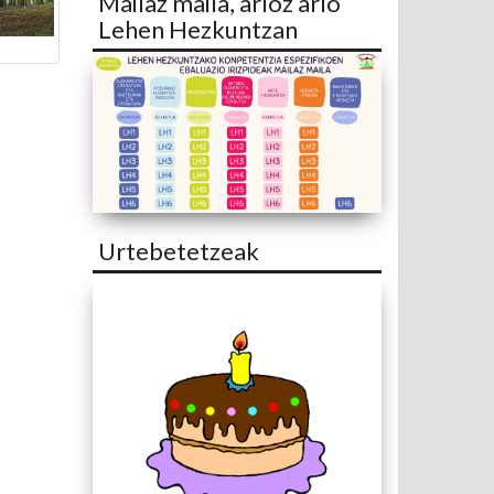
Mailaz maila, arloz arlo
Lehen Hezkuntzan
Urtebetetzeak