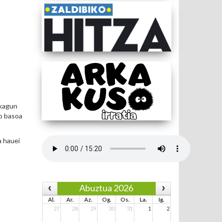
zkagun
o basoa
a hauei
Abuztua 2026
Al.
Ar.
Az.
Og.
Os.
La.
Ig.
27
28
29
30
31
1
2