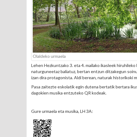
Olaldeko urmaela
Lehen Hezkuntzako 3. eta 4. mailako ikasleek hiruhile
naturguneetaz baliatuz, bertan entzun ditzakegun soin
izan dira protagonista. Aldi berean, naturak historikoki 
Pasa zaitezte eskolatik egin dutena bertatik bertara iku
dagokien musika entzuteko QR kodeak.
Gure urmaela eta musika, LH 3A: