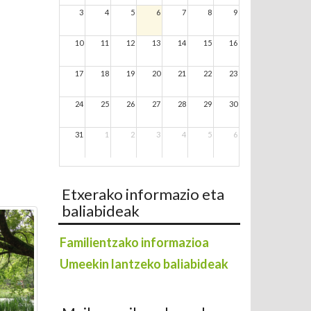
3
4
5
6
7
8
9
10
11
12
13
14
15
16
17
18
19
20
21
22
23
24
25
26
27
28
29
30
31
1
2
3
4
5
6
Etxerako informazio eta
baliabideak
Familientzako informazioa
Umeekin lantzeko baliabideak