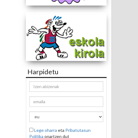
Harpidetu
Lege oharra
eta
Pribatutasun
Politika
onartzen dut