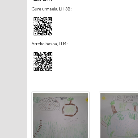
Gure urmaela, LH 3B:
Arreko basoa, LH4: