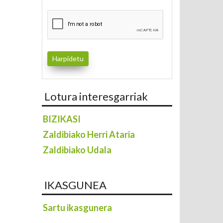
Lotura interesgarriak
BIZIKASI
Zaldibiako Herri Ataria
Zaldibiako Udala
IKASGUNEA
Sartu ikasgunera