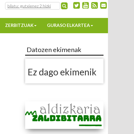
ZERBITZUAK
GURASO ELKARTEA
Datozen ekimenak
Ez dago ekimenik