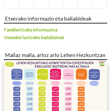
Etxerako informazio eta baliabideak
Familientzako informazioa
Umeekin lantzeko baliabideak
Mailaz maila, arloz arlo Lehen Hezkuntzan