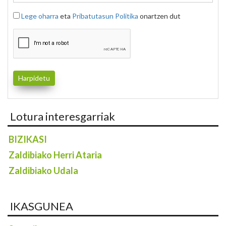
Lege oharra
eta
Pribatutasun Politika
onartzen dut
Lotura interesgarriak
BIZIKASI
Zaldibiako Herri Ataria
Zaldibiako Udala
IKASGUNEA