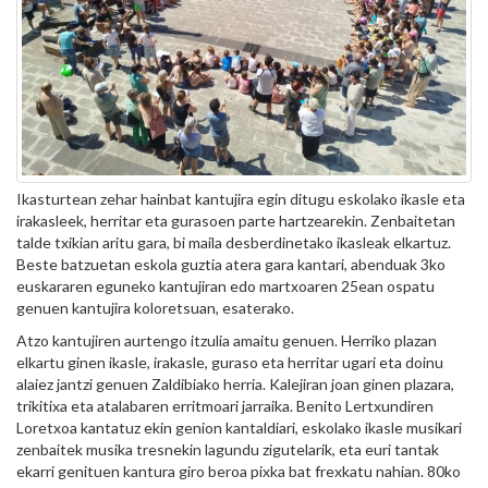
Ikasturtean zehar hainbat kantujira egin ditugu eskolako ikasle eta
irakasleek, herritar eta gurasoen parte hartzearekin. Zenbaitetan
talde txikian aritu gara, bi maila desberdinetako ikasleak elkartuz.
Beste batzuetan eskola guztia atera gara kantari, abenduak 3ko
euskararen eguneko kantujiran edo martxoaren 25ean ospatu
genuen kantujira koloretsuan, esaterako.
Atzo kantujiren aurtengo itzulia amaitu genuen. Herriko plazan
elkartu ginen ikasle, irakasle, guraso eta herritar ugari eta doinu
alaiez jantzi genuen Zaldibiako herria. Kalejiran joan ginen plazara,
trikitixa eta atalabaren erritmoari jarraika. Benito Lertxundiren
Loretxoa kantatuz ekin genion kantaldiari, eskolako ikasle musikari
zenbaitek musika tresnekin lagundu zigutelarik, eta euri tantak
ekarri genituen kantura giro beroa pixka bat frexkatu nahian. 80ko