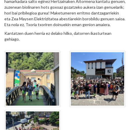
hamarkadara salto eginez Hertzainaken Aitormena kantatu genuen,
zuzenean biolinaren hots goxoaz gozatzeko aukera izan genuelarik;
hori bai pribilegioa gurea! Maketumeren erritmo dantzagarriekin
eta Zea Maysen Elektrizitatea abestiarekin borobildu genuen saioa.
Eta nola ez, Txoria txoriren doinuekin eman genion amaiera.
Kantatzen duen herria ez delako hilko, datorren ikasturtean
gehiago.