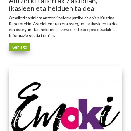
Antzerki tailerrak Zaldibian,
ikasleen eta helduen taldea
Otsailetik apirilera antzerki tailerra jarriko da abian Kristina
Roperorekin. Astelehenetan eta osteguneta ikasleen taldea
eta ostegunetan helduena. Izena emateko epea otsailak 1.
Informazio guztia jarraian.
Gehiago