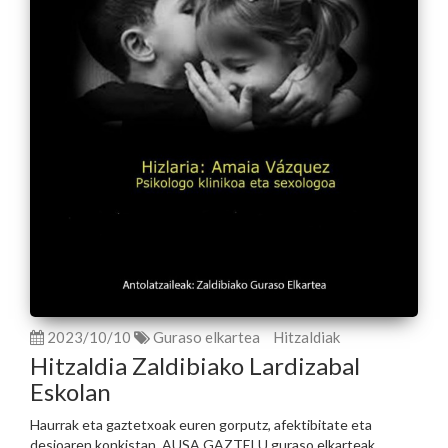
2023/10/10
Guraso elkartea
Hitzaldiak
Hitzaldia Zaldibiako Lardizabal
Eskolan
Haurrak eta gaztetxoak euren gorputz, afektibitate eta
desioaren konkistan. AUSA GAZTELU guraso elkarteak