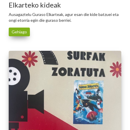
Elkarteko kideak
Ausagaztelu Guraso Elkarteak, agur esan die kide batzuei eta
ongi etorria egin die guraso berriei.
Gehiago