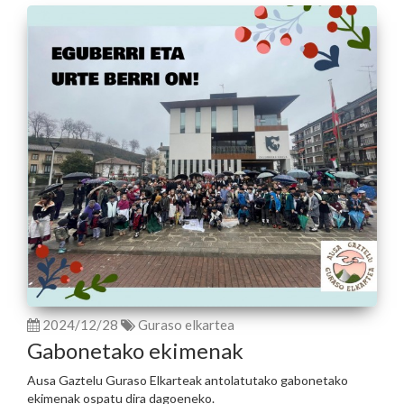
2024/12/28
Guraso elkartea
Gabonetako ekimenak
Ausa Gaztelu Guraso Elkarteak antolatutako gabonetako
ekimenak ospatu dira dagoeneko.