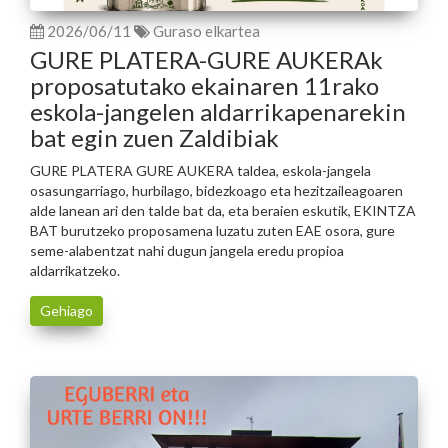
2026/06/11
Guraso elkartea
GURE PLATERA-GURE AUKERAk
proposatutako ekainaren 11rako
eskola-jangelen aldarrikapenarekin
bat egin zuen Zaldibiak
GURE PLATERA GURE AUKERA taldea, eskola-jangela
osasungarriago, hurbilago, bidezkoago eta hezitzaileagoaren
alde lanean ari den talde bat da, eta beraien eskutik, EKINTZA
BAT burutzeko proposamena luzatu zuten EAE osora, gure
seme-alabentzat nahi dugun jangela eredu propioa
aldarrikatzeko.
Gehiago