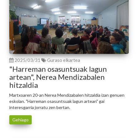
2025/03/31
Guraso elkartea
"Harreman osasuntsuak lagun
artean", Nerea Mendizabalen
hitzaldia
Martxoaren 20-an Nerea Mendizabalen hitzaldia izan genuen
eskolan. "Harreman osasuntsuak lagun artean" gai
interesgarria jorratu zen bertan.
Gehiago