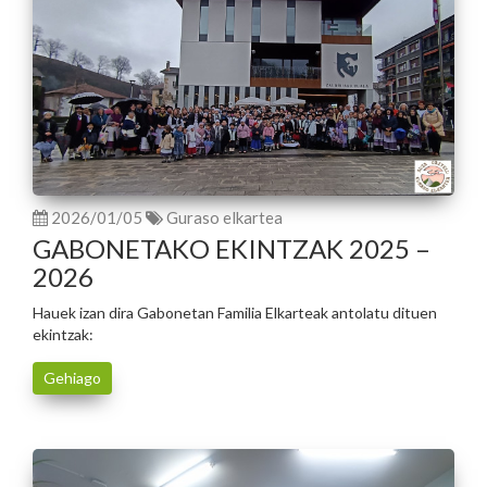
2026/01/05
Guraso elkartea
GABONETAKO EKINTZAK 2025 –
2026
Hauek izan dira Gabonetan Familia Elkarteak antolatu dituen
ekintzak:
Gehiago