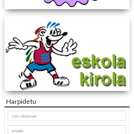
Harpidetu