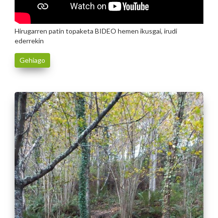
Hirugarren patin topaketa BIDEO hemen ikusgai, irudi
ederrekin
Gehiago