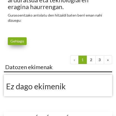
eragina haurrengan.
Gurasoentzako antolatu den hitzaldi baten berri eman nahi
dizuegu:
Gehiago
«
1
2
3
»
Datozen ekimenak
Ez dago ekimenik