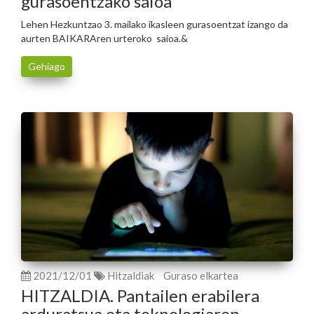
gurasoentzako saioa
Lehen Hezkuntzao 3. mailako ikasleen gurasoentzat izango da
aurten BAIKARAren urteroko saioa.&
Gehiago
2021/12/01
Hitzaldiak
Guraso elkartea
HITZALDIA. Pantailen erabilera
arduratsua eta teknologiaren