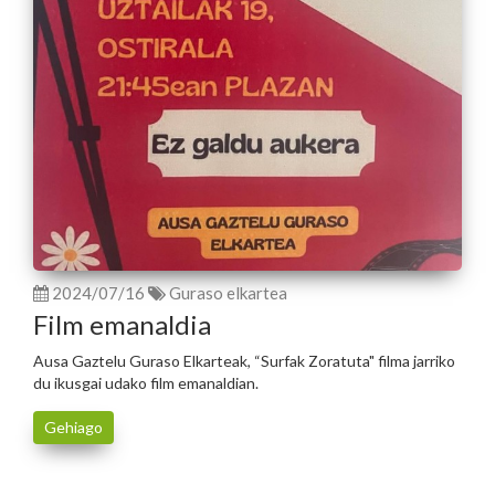
2024/07/16
Guraso elkartea
Film emanaldia
Ausa Gaztelu Guraso Elkarteak, “Surfak Zoratuta" filma jarriko
du ikusgai udako film emanaldian.
Gehiago