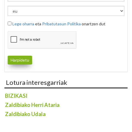
Lege oharra
eta
Pribatutasun Politika
onartzen dut
Lotura interesgarriak
BIZIKASI
Zaldibiako Herri Ataria
Zaldibiako Udala