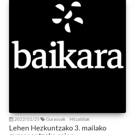
2022/01/25
Gurasoak
Hitzaldiak
Lehen Hezkuntzako 3. mailako