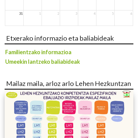
31
1
2
3
4
5
6
Etxerako informazio eta baliabideak
Familientzako informazioa
Umeekin lantzeko baliabideak
Mailaz maila, arloz arlo Lehen Hezkuntzan