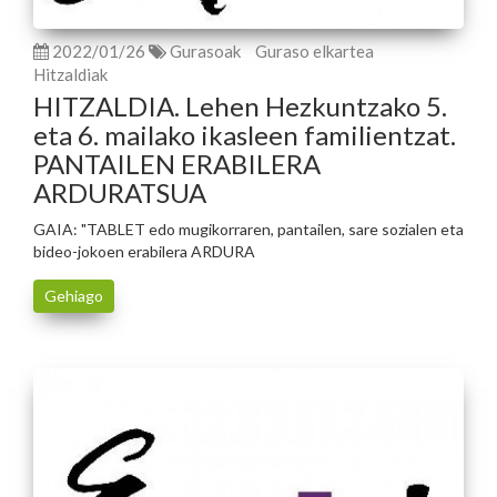
2022/01/26
Gurasoak
Guraso elkartea
Hitzaldiak
HITZALDIA. Lehen Hezkuntzako 5.
eta 6. mailako ikasleen familientzat.
PANTAILEN ERABILERA
ARDURATSUA
GAIA: "TABLET edo mugikorraren, pantailen, sare sozialen eta
bideo-jokoen erabilera ARDURA
Gehiago