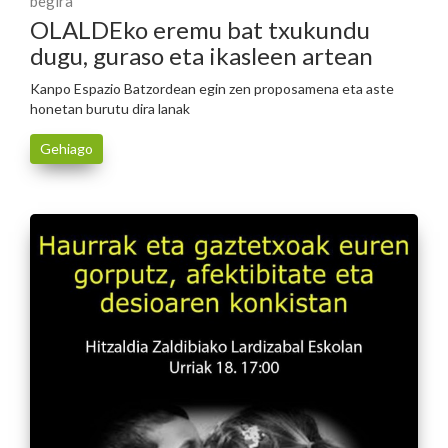
begira
OLALDEko eremu bat txukundu
dugu, guraso eta ikasleen artean
Kanpo Espazio Batzordean egin zen proposamena eta aste
honetan burutu dira lanak
Gehiago