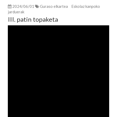
2024/06/01
Guraso elkartea
Eskolaz kanpoko
jarduerak
III. patin topaketa