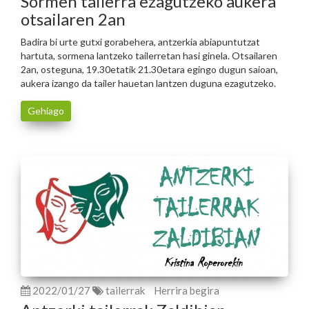
Sormen tailerra ezagutzeko aukera
otsailaren 2an
Badira bi urte gutxi gorabehera, antzerkia abiapuntutzat
hartuta, sormena lantzeko tailerretan hasi ginela. Otsailaren
2an, osteguna, 19.30etatik 21.30etara egingo dugun saioan,
aukera izango da tailer hauetan lantzen duguna ezagutzeko.
Gehiago
2022/01/27
tailerrak
Herrira begira