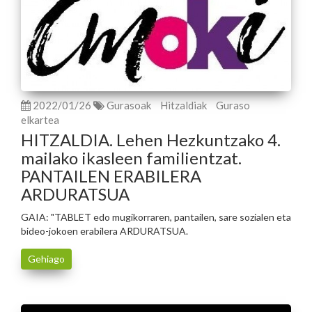
2022/01/26
Gurasoak
Hitzaldiak
Guraso
elkartea
HITZALDIA. Lehen Hezkuntzako 4.
mailako ikasleen familientzat.
PANTAILEN ERABILERA
ARDURATSUA
GAIA: "TABLET edo mugikorraren, pantailen, sare sozialen eta
bideo-jokoen erabilera ARDURATSUA.
Gehiago