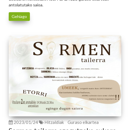
antolatutako saioa.
Gehiago
2023/01/24
Hitzaldiak
Guraso elkartea