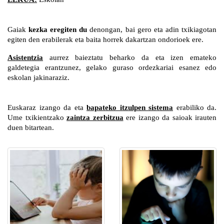
Gaiak 
kezka eregiten du
 denongan, bai gero eta adin txikiagotan 
egiten den erabilerak eta baita horrek dakartzan ondorioek ere.
Asistentzia
 aurrez baieztatu beharko da eta izen emateko 
galdetegia erantzunez, gelako guraso ordezkariai esanez edo 
eskolan jakinaraziz.
Euskaraz izango da eta 
bapateko itzulpen sistema
 erabiliko da. 
Ume txikientzako 
zaintza zerbitzua
 ere izango da saioak irauten 
duen bitartean.