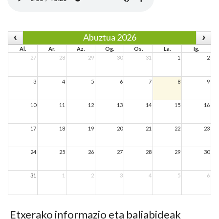
Abuztua 2026
Al.
Ar.
Az.
Og.
Os.
La.
Ig.
27
28
29
30
31
1
2
3
4
5
6
7
8
9
10
11
12
13
14
15
16
17
18
19
20
21
22
23
24
25
26
27
28
29
30
31
1
2
3
4
5
6
Etxerako informazio eta baliabideak