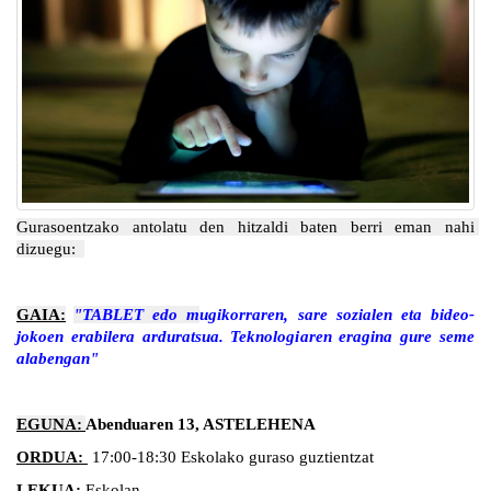
Gurasoentzako antolatu den hitzaldi baten berri eman nahi 
dizuegu:  
GAIA:
"TABLET edo m
ugikorraren, sare sozialen eta bideo-
jokoen erabilera arduratsua. Teknologiaren eragina gure seme 
alabengan"
EGUNA: 
Abenduaren 13, ASTELEHENA
ORDUA: 
 17:00-18:30 Eskolako guraso guztientzat
LEKUA:
 Eskolan