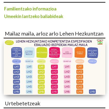
Familientzako informazioa
Umeekin lantzeko baliabideak
Mailaz maila, arloz arlo Lehen Hezkuntzan
Urtebetetzeak