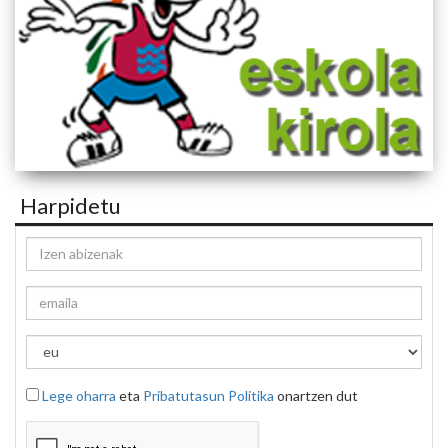
Harpidetu
Lege oharra
eta
Pribatutasun Politika
onartzen dut