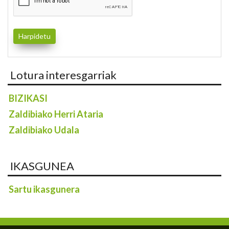
Lotura interesgarriak
BIZIKASI
Zaldibiako Herri Ataria
Zaldibiako Udala
IKASGUNEA
Sartu ikasgunera