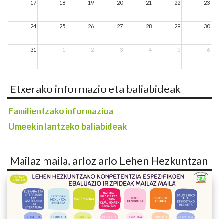
17
18
19
20
21
22
23
24
25
26
27
28
29
30
31
1
2
3
4
5
6
Etxerako informazio eta baliabideak
Familientzako informazioa
Umeekin lantzeko baliabideak
Mailaz maila, arloz arlo Lehen Hezkuntzan