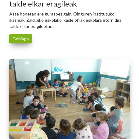
talde elkar eragileak
Aste honetan ere gurasoez gain, Oinguren institutuko
ikasleak, Zaldibiko eskolako ikasle ohiak eskolara etorri dira,
talde elkar eragileetara.
Gehiago