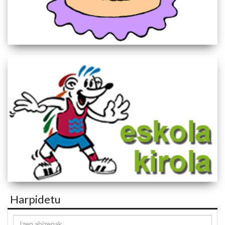
Harpidetu