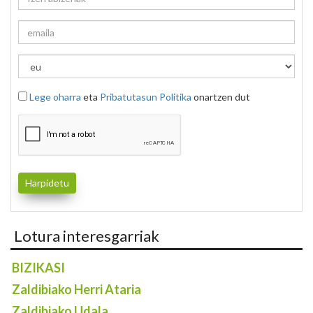
Lege oharra
eta
Pribatutasun Politika
onartzen dut
Lotura interesgarriak
BIZIKASI
Zaldibiako Herri Ataria
Zaldibiako Udala