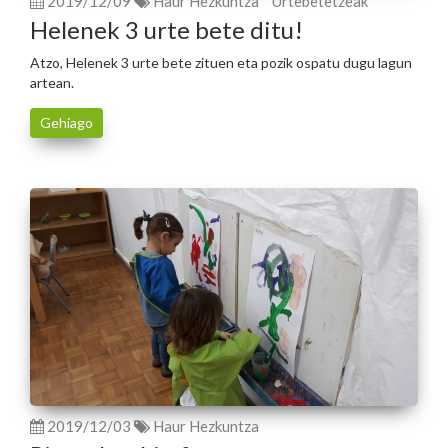
2019/12/09
Haur Hezkuntza
Urtebetetzeak
Helenek 3 urte bete ditu!
Atzo, Helenek 3 urte bete zituen eta pozik ospatu dugu lagun
artean.
Gehiago
2019/12/03
Haur Hezkuntza