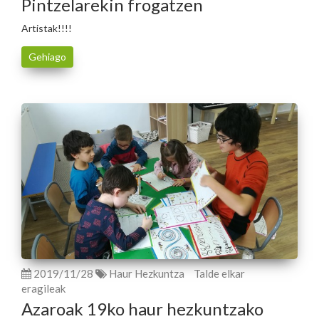
Pintzelarekin frogatzen
Artistak!!!!
Gehiago
2019/11/28
Haur Hezkuntza
Talde elkar
eragileak
Azaroak 19ko haur hezkuntzako