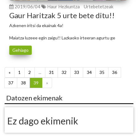
2019/06/04
Haur Hezkuntza
Urtebetetzeak
Gaur Haritzak 5 urte bete ditu!!
Azkenen iritsi da ekainak 4a!
Maiatza luzeee egin zaigu!! Lazkaoko irteeran agurtu ge
Gehiago
«
1
2
...
31
32
33
34
35
36
37
38
39
»
Datozen ekimenak
Ez dago ekimenik