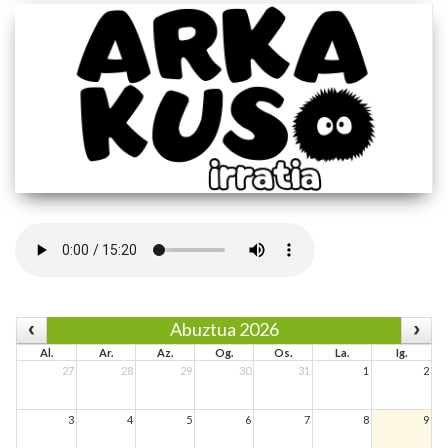
Abuztua 2026
Al.
Ar.
Az.
Og.
Os.
La.
Ig.
27
28
29
30
31
1
2
3
4
5
6
7
8
9