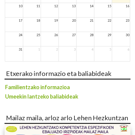
10
11
12
13
14
15
16
17
18
19
20
21
22
23
24
25
26
27
28
29
30
31
1
2
3
4
5
6
Etxerako informazio eta baliabideak
Familientzako informazioa
Umeekin lantzeko baliabideak
Mailaz maila, arloz arlo Lehen Hezkuntzan