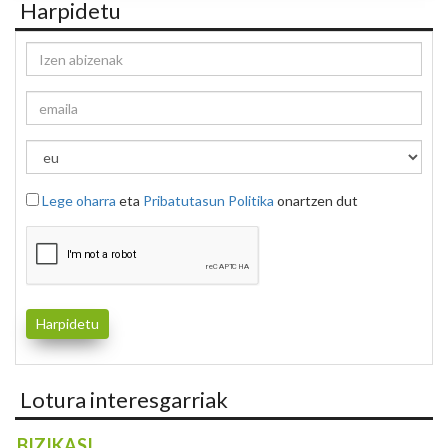
Harpidetu
Lege oharra
eta
Pribatutasun Politika
onartzen dut
Lotura interesgarriak
BIZIKASI