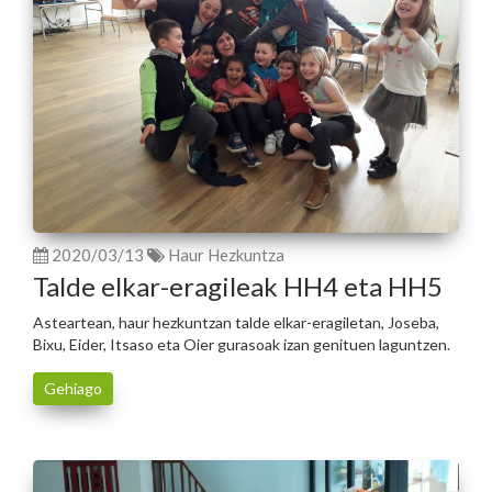
2020/03/13
Haur Hezkuntza
Talde elkar-eragileak HH4 eta HH5
Asteartean, haur hezkuntzan talde elkar-eragiletan, Joseba,
Bixu, Eider, Itsaso eta Oier gurasoak izan genituen laguntzen.
Gehiago