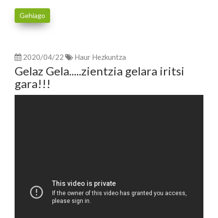
Gehiago
2020/04/22
Haur Hezkuntza
Gelaz Gela.....zientzia gelara iritsi
gara!!!