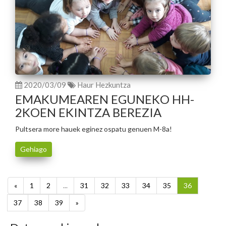
2020/03/09
Haur Hezkuntza
EMAKUMEAREN EGUNEKO HH-
2KOEN EKINTZA BEREZIA
Pultsera more hauek eginez ospatu genuen M-8a!
Gehiago
«
1
2
...
31
32
33
34
35
36
37
38
39
»