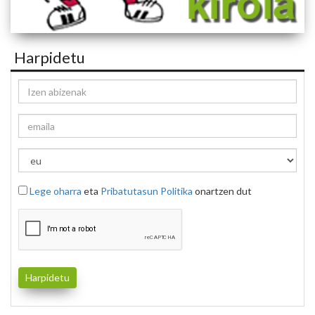
Harpidetu
Lege oharra
eta
Pribatutasun Politika
onartzen dut