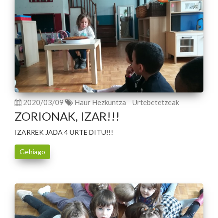
2020/03/09
Haur Hezkuntza
Urtebetetzeak
ZORIONAK, IZAR!!!
IZARREK JADA 4 URTE DITU!!!
Gehiago