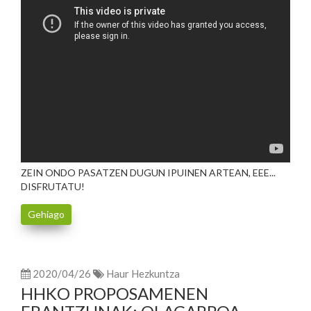
ZEIN ONDO PASATZEN DUGUN IPUINEN ARTEAN, EEE...
DISFRUTATU!
Gehiago
2020/04/26
Haur Hezkuntza
HHKO PROPOSAMENEN