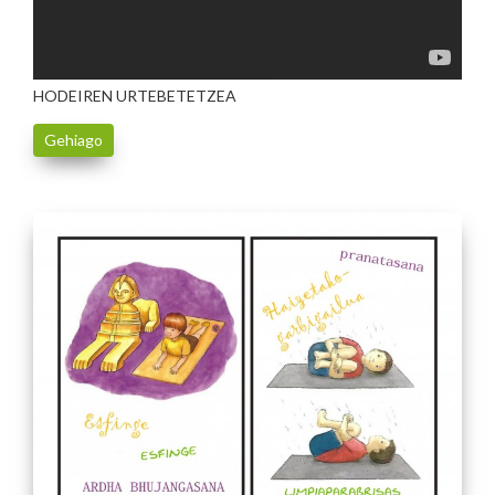
HODEIREN URTEBETETZEA
Gehiago