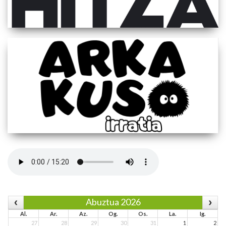
Abuztua 2026
Al.
Ar.
Az.
Og.
Os.
La.
Ig.
27
28
29
30
31
1
2