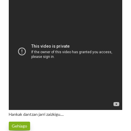
Hankak dantzan jarri zaizkigu....
Gehiago