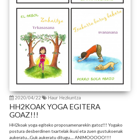
2020/04/22
Haur Hezkuntza
HH2KOAK YOGA EGITERA
GOAZ!!!
HH2koak yoga egiteko proposamenarekin gatoz!!! Yogako
postura desberdinen txartelak ikusi eta zuen gustukoenak
aukeratu...Guk aukeratu ditugu.... ANIMOOOOO!!!!