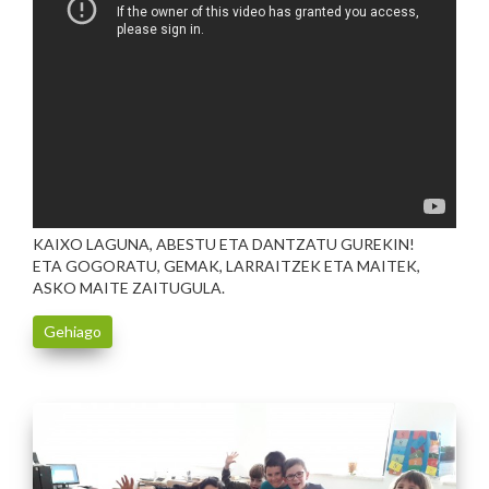
KAIXO LAGUNA, ABESTU ETA DANTZATU GUREKIN!
ETA GOGORATU, GEMAK, LARRAITZEK ETA MAITEK,
ASKO MAITE ZAITUGULA.
Gehiago