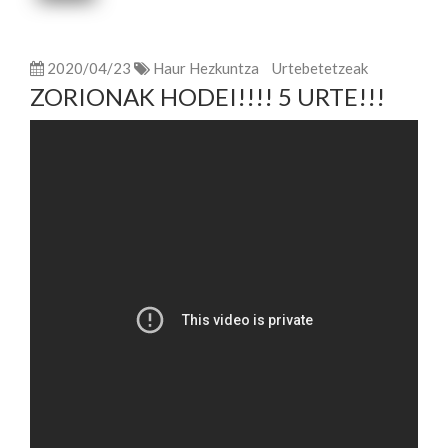
2020/04/23
Haur Hezkuntza
Urtebetetzeak
ZORIONAK HODEI!!!! 5 URTE!!!