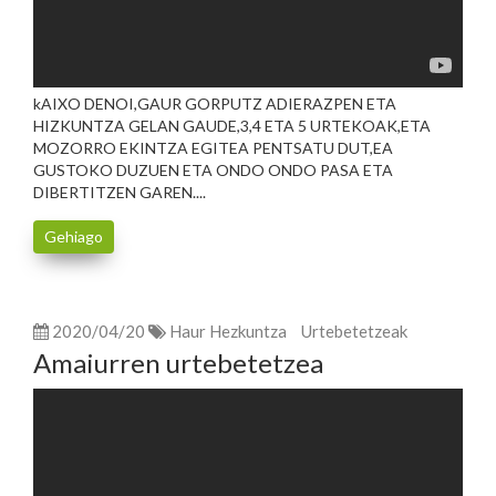
kAIXO DENOI,GAUR GORPUTZ ADIERAZPEN ETA
HIZKUNTZA GELAN GAUDE,3,4 ETA 5 URTEKOAK,ETA
MOZORRO EKINTZA EGITEA PENTSATU DUT,EA
GUSTOKO DUZUEN ETA ONDO ONDO PASA ETA
DIBERTITZEN GAREN....
Gehiago
2020/04/20
Haur Hezkuntza
Urtebetetzeak
Amaiurren urtebetetzea