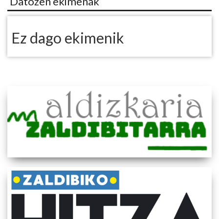
Datozen ekimenak
Ez dago ekimenik