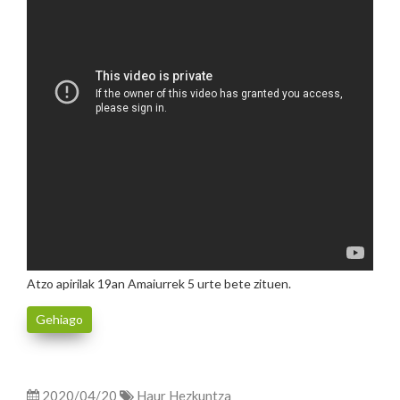
Atzo apirilak 19an Amaiurrek 5 urte bete zituen.
Gehiago
2020/04/20
Haur Hezkuntza