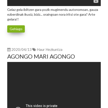
Gelaz gela ibiltzen gara pozik mugimendu autonomoan, gauza
ezberdinak ikusiz, biziz... oraingoan nora iritsi ote gara? Arte
gelara!!
Gehiago
2020/04/13
Haur Hezkuntza
AGONGO MARI AGONGO