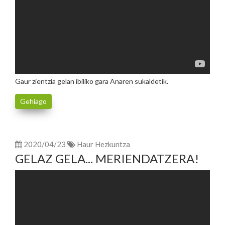
Gaur zientzia gelan ibiliko gara Anaren sukaldetik.
Gehiago
2020/04/23
Haur Hezkuntza
GELAZ GELA... MERIENDATZERA!