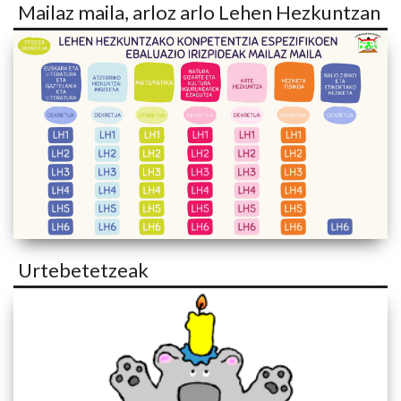
Mailaz maila, arloz arlo Lehen Hezkuntzan
Urtebetetzeak