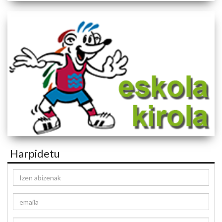
Harpidetu