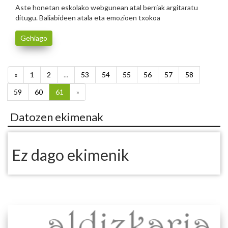
Aste honetan eskolako webgunean atal berriak argitaratu
ditugu. Baliabideen atala eta emozioen txokoa
Gehiago
«
1
2
...
53
54
55
56
57
58
59
60
61
»
Datozen ekimenak
Ez dago ekimenik