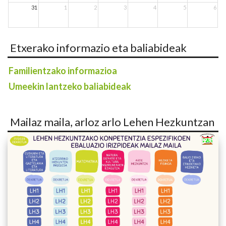
31
1
2
3
4
5
6
Etxerako informazio eta baliabideak
Familientzako informazioa
Umeekin lantzeko baliabideak
Mailaz maila, arloz arlo Lehen Hezkuntzan