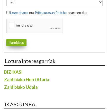
Lege oharra
eta
Pribatutasun Politika
onartzen dut
Lotura interesgarriak
BIZIKASI
Zaldibiako Herri Ataria
Zaldibiako Udala
IKASGUNEA