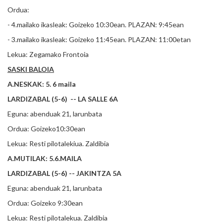
Ordua:
- 4.mailako ikasleak: Goizeko 10:30ean. PLAZAN: 9:45ean
- 3.mailako ikasleak: Goizeko 11:45ean. PLAZAN: 11:00etan
Lekua: Zegamako Frontoia
SASKI BALOIA
A.NESKAK: 5. 6 maila
LARDIZABAL (5-6) -- LA SALLE 6A
Eguna: abenduak 21, larunbata
Ordua: Goizeko10:30ean
Lekua: Resti pilotalekiua. Zaldibia
A.MUTILAK: 5.6.MAILA
LARDIZABAL (5-6) -- JAKINTZA 5A
Eguna: abenduak 21, larunbata
Ordua: Goizeko 9:30ean
Lekua: Resti pilotalekua. Zaldibia