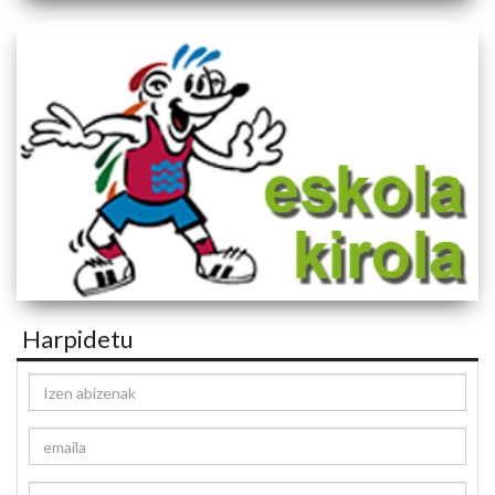
Harpidetu