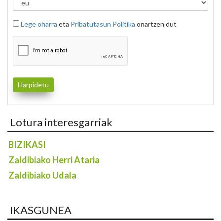
Lege oharra
eta
Pribatutasun Politika
onartzen dut
Lotura interesgarriak
BIZIKASI
Zaldibiako Herri Ataria
Zaldibiako Udala
IKASGUNEA