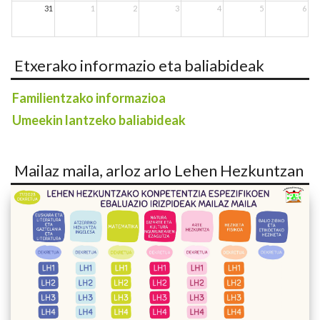
31
1
2
3
4
5
6
Etxerako informazio eta baliabideak
Familientzako informazioa
Umeekin lantzeko baliabideak
Mailaz maila, arloz arlo Lehen Hezkuntzan