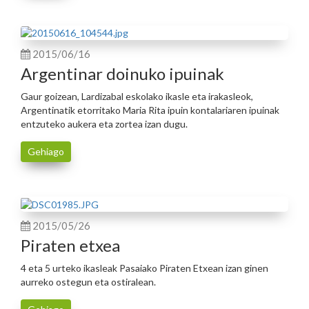
2015/06/16
Argentinar doinuko ipuinak
Gaur goizean, Lardizabal eskolako ikasle eta irakasleok,
Argentinatik etorritako Maria Rita ipuin kontalariaren ipuinak
entzuteko aukera eta zortea izan dugu.
Gehiago
2015/05/26
Piraten etxea
4 eta 5 urteko ikasleak Pasaiako Piraten Etxean izan ginen
aurreko ostegun eta ostiralean.