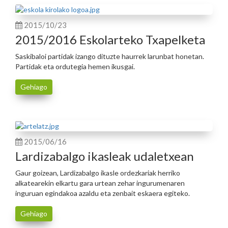
2015/10/23
2015/2016 Eskolarteko Txapelketa
Saskibaloi partidak izango dituzte haurrek larunbat honetan.
Partidak eta ordutegia hemen ikusgai.
Gehiago
2015/06/16
Lardizabalgo ikasleak udaletxean
Gaur goizean, Lardizabalgo ikasle ordezkariak herriko
alkatearekin elkartu gara urtean zehar ingurumenaren
inguruan egindakoa azaldu eta zenbait eskaera egiteko.
Gehiago