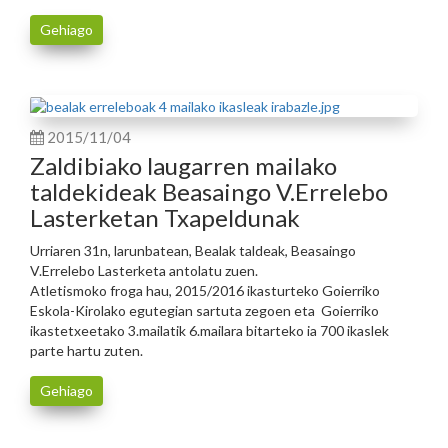
Gehiago
2015/11/04
Zaldibiako laugarren mailako
taldekideak Beasaingo V.Errelebo
Lasterketan Txapeldunak
Urriaren 31n, larunbatean, Bealak taldeak, Beasaingo
V.Errelebo Lasterketa antolatu zuen.
Atletismoko froga hau, 2015/2016 ikasturteko Goierriko
Eskola-Kirolako egutegian sartuta zegoen eta Goierriko
ikastetxeetako 3.mailatik 6.mailara bitarteko ia 700 ikaslek
parte hartu zuten.
Gehiago