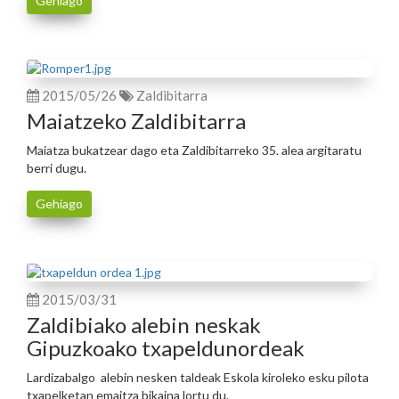
Gehiago
2015/05/26
Zaldibitarra
Maiatzeko Zaldibitarra
Maiatza bukatzear dago eta Zaldibitarreko 35. alea argitaratu
berri dugu.
Gehiago
2015/03/31
Zaldibiako alebin neskak
Gipuzkoako txapeldunordeak
Lardizabalgo alebin nesken taldeak Eskola kiroleko esku pilota
txapelketan emaitza bikaina lortu du.