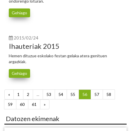
ondorengo loturan.
Gehiago
2015/02/24
Ihauteriak 2015
Hemen dituzue eskolako festan gelaka atera genituen
argazkiak.
Gehiago
«
1
2
...
53
54
55
56
57
58
59
60
61
»
Datozen ekimenak