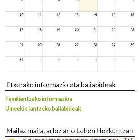
10
11
12
13
14
15
16
17
18
19
20
21
22
23
24
25
26
27
28
29
30
31
1
2
3
4
5
6
Etxerako informazio eta baliabideak
Familientzako informazioa
Umeekin lantzeko baliabideak
Mailaz maila, arloz arlo Lehen Hezkuntzan