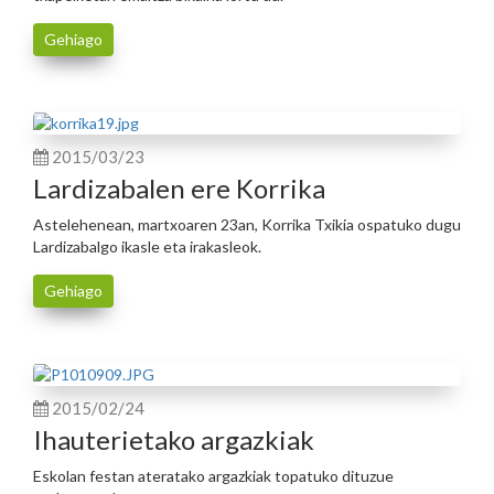
Gehiago
2015/03/23
Lardizabalen ere Korrika
Astelehenean, martxoaren 23an, Korrika Txikia ospatuko dugu
Lardizabalgo ikasle eta irakasleok.
Gehiago
2015/02/24
Ihauterietako argazkiak
Eskolan festan ateratako argazkiak topatuko dituzue