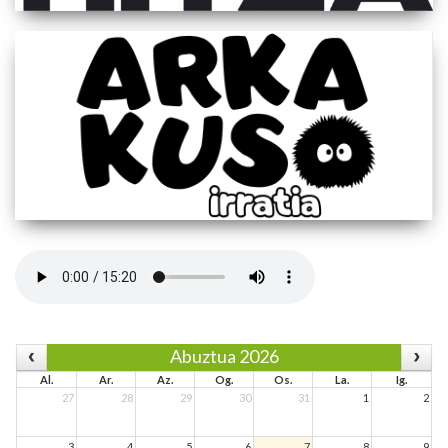
Abuztua 2026
Al.
Ar.
Az.
Og.
Os.
La.
Ig.
27
28
29
30
31
1
2
3
4
5
6
7
8
9