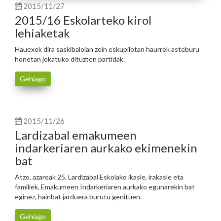
2015/11/27
2015/16 Eskolarteko kirol
lehiaketak
Hauexek dira saskibaloian zein eskupilotan haurrek asteburu
honetan jokatuko dituzten partidak.
Gehiago
2015/11/26
Lardizabal emakumeen
indarkeriaren aurkako ekimenekin
bat
Atzo, azaroak 25, Lardizabal Eskolako ikasle, irakasle eta
familiek, Emakumeen Indarkeriaren aurkako egunarekin bat
eginez, hainbat jarduera burutu genituen.
Gehiago