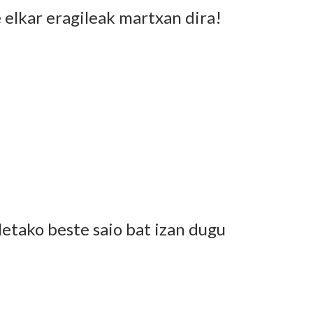
 elkar eragileak martxan dira!
letako beste saio bat izan dugu