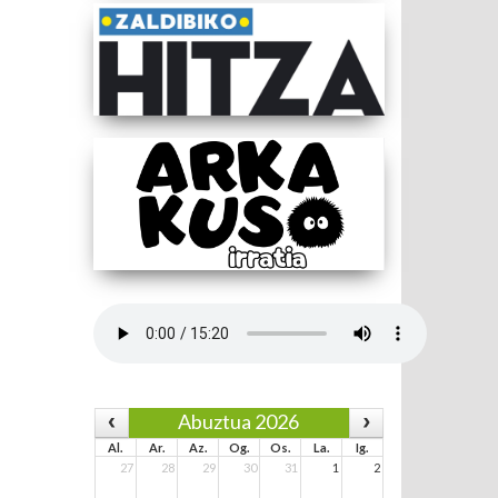
Abuztua 2026
Al.
Ar.
Az.
Og.
Os.
La.
Ig.
27
28
29
30
31
1
2