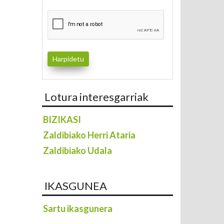
Lotura interesgarriak
BIZIKASI
Zaldibiako Herri Ataria
Zaldibiako Udala
IKASGUNEA
Sartu ikasgunera