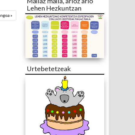
Mailaz maila, arloz arlo
Lehen Hezkuntzan
ngoa »
Urtebetetzeak