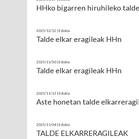
HHko bigarren hiruhileko talde
2025/12/12 | Edukia
Talde elkar eragileak HHn
2025/11/30 | Edukia
Talde elkar eragileak HHn
2025/11/13 | Edukia
Aste honetan talde elkarreragi
2025/11/04 | Edukia
TALDE ELKARRERAGILEAK