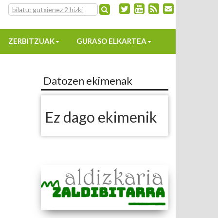
ZERBITZUAK
GURASO ELKARTEA
Datozen ekimenak
Ez dago ekimenik