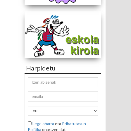
Harpidetu
Lege oharra
eta
Pribatutasun
Politika
onartzen dut