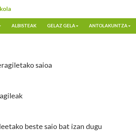
kola
ALBISTEAK
GELAZ GELA
ANTOLAKUNTZA
eragiletako saioa
agileak
leetako beste saio bat izan dugu