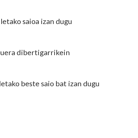
letako saioa izan dugu
duera dibertigarrikein
letako beste saio bat izan dugu