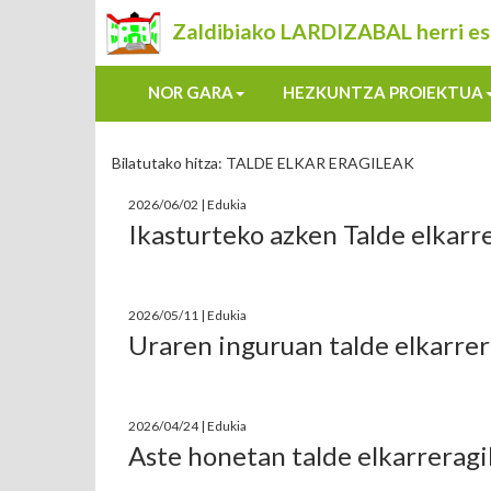
Zaldibiako LARDIZABAL herri es
NOR GARA
HEZKUNTZA PROIEKTUA
Bilatutako hitza: TALDE ELKAR ERAGILEAK
2026/06/02 | Edukia
Ikasturteko azken Talde elkarr
2026/05/11 | Edukia
Uraren inguruan talde elkarrer
2026/04/24 | Edukia
Aste honetan talde elkarreragi