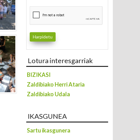
Lotura interesgarriak
BIZIKASI
Zaldibiako Herri Ataria
Zaldibiako Udala
IKASGUNEA
Sartu ikasgunera