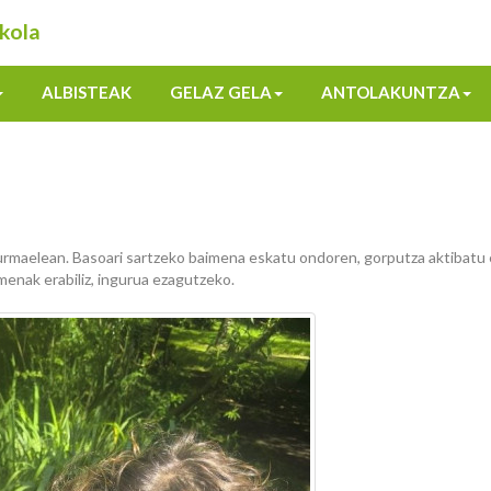
kola
ALBISTEAK
GELAZ GELA
ANTOLAKUNTZA
 urmaelean. Basoari sartzeko baimena eskatu ondoren, gorputza aktibatu 
enak erabiliz, ingurua ezagutzeko.