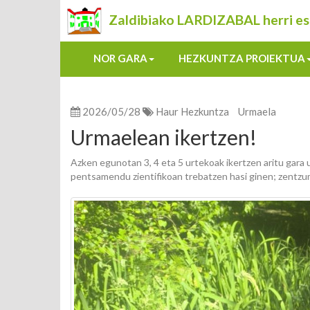
Zaldibiako LARDIZABAL herri es
NOR GARA
HEZKUNTZA PROIEKTUA
2026/05/28
Haur Hezkuntza
Urmaela
Urmaelean ikertzen!
Azken egunotan 3, 4 eta 5 urtekoak ikertzen aritu gara
pentsamendu zientifikoan trebatzen hasi ginen; zentzum