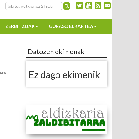
ZERBITZUAK
GURASO ELKARTEA
Datozen ekimenak
Ez dago ekimenik
eta