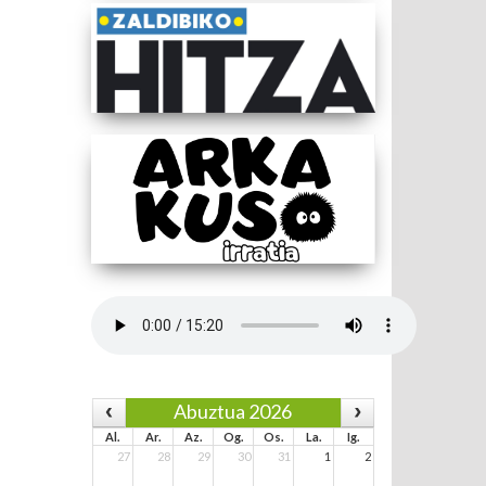
Abuztua 2026
Al.
Ar.
Az.
Og.
Os.
La.
Ig.
27
28
29
30
31
1
2