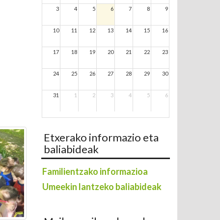
3
4
5
6
7
8
9
10
11
12
13
14
15
16
17
18
19
20
21
22
23
24
25
26
27
28
29
30
31
1
2
3
4
5
6
Etxerako informazio eta
baliabideak
Familientzako informazioa
Umeekin lantzeko baliabideak