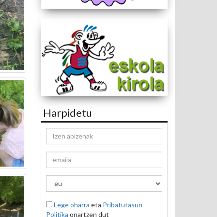
Harpidetu
Lege oharra
eta
Pribatutasun
Politika
onartzen dut