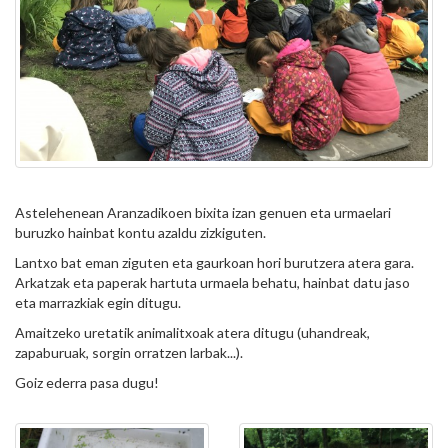
Astelehenean Aranzadikoen bixita izan genuen eta urmaelari
buruzko hainbat kontu azaldu zizkiguten.
Lantxo bat eman ziguten eta gaurkoan hori burutzera atera gara.
Arkatzak eta paperak hartuta urmaela behatu, hainbat datu jaso
eta marrazkiak egin ditugu.
Amaitzeko uretatik animalitxoak atera ditugu (uhandreak,
zapaburuak, sorgin orratzen larbak...).
Goiz ederra pasa dugu!