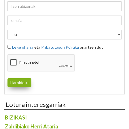
Lege oharra
eta
Pribatutasun Politika
onartzen dut
Lotura interesgarriak
BIZIKASI
Zaldibiako Herri Ataria