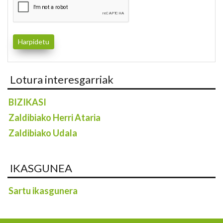
Lotura interesgarriak
BIZIKASI
Zaldibiako Herri Ataria
Zaldibiako Udala
IKASGUNEA
Sartu ikasgunera