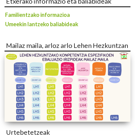
Etxerako informazio eta baliabideak
Familientzako informazioa
Umeekin lantzeko baliabideak
Mailaz maila, arloz arlo Lehen Hezkuntzan
Urtebetetzeak