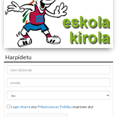
Harpidetu
Lege oharra
eta
Pribatutasun Politika
onartzen dut