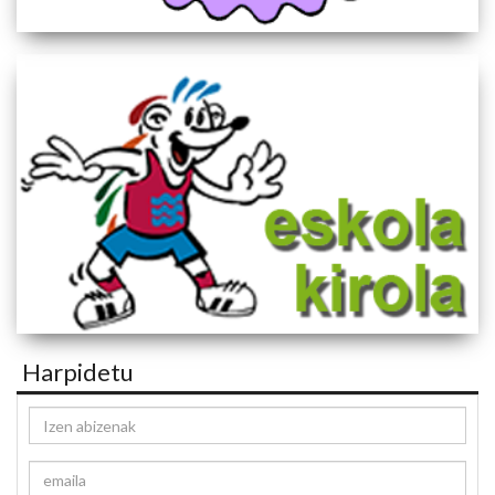
Harpidetu