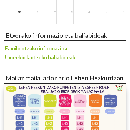
31
1
2
3
4
5
6
Etxerako informazio eta baliabideak
Familientzako informazioa
Umeekin lantzeko baliabideak
Mailaz maila, arloz arlo Lehen Hezkuntzan