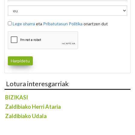
Lege oharra
eta
Pribatutasun Politika
onartzen dut
Lotura interesgarriak
BIZIKASI
Zaldibiako Herri Ataria
Zaldibiako Udala