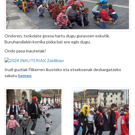
Ondoren, txokolate goxoa hartu dugu gurasoen eskutik.
Buruhandiekin korrika pixka bat ere egin dugu.
Ondo pasa inauteriak!
Irudi guztiak Flikerren ikusteko eta etxekoenak deskargatzeko
sakatu
hemen
.