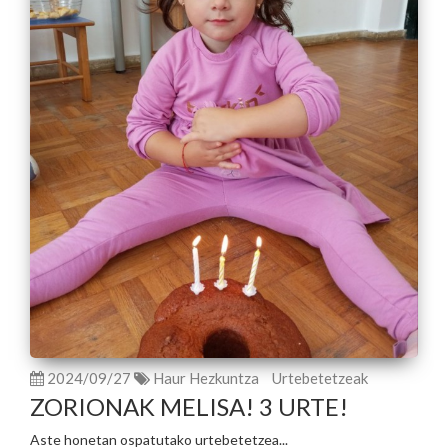
2024/09/27
Haur Hezkuntza
Urtebetetzeak
ZORIONAK MELISA! 3 URTE!
Aste honetan ospatutako urtebetetzea...