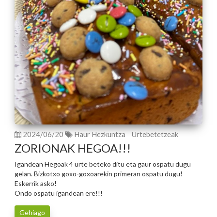
2024/06/20
Haur Hezkuntza
Urtebetetzeak
ZORIONAK HEGOA!!!
Igandean Hegoak 4 urte beteko ditu eta gaur ospatu dugu
gelan. Bizkotxo goxo-goxoarekin primeran ospatu dugu!
Eskerrik asko!
Ondo ospatu igandean ere!!!
Gehiago