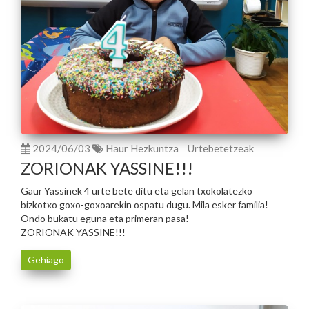
2024/06/03
Haur Hezkuntza
Urtebetetzeak
ZORIONAK YASSINE!!!
Gaur Yassinek 4 urte bete ditu eta gelan txokolatezko
bizkotxo goxo-goxoarekin ospatu dugu. Mila esker familia!
Ondo bukatu eguna eta primeran pasa!
ZORIONAK YASSINE!!!
Gehiago