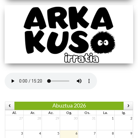
Abuztua 2026
Al.
Ar.
Az.
Og.
Os.
La.
Ig.
27
28
29
30
31
1
2
3
4
5
6
7
8
9