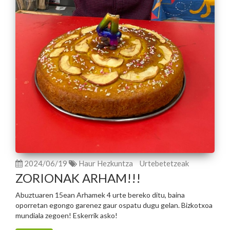
2024/06/19
Haur Hezkuntza
Urtebetetzeak
ZORIONAK ARHAM!!!
Abuztuaren 15ean Arhamek 4 urte bereko ditu, baina
oporretan egongo garenez gaur ospatu dugu gelan. Bizkotxoa
mundiala zegoen! Eskerrik asko!