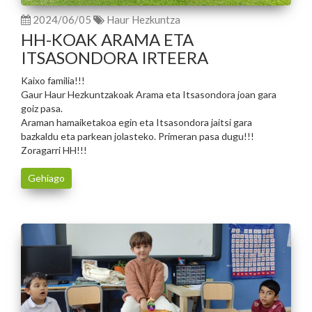
2024/06/05
Haur Hezkuntza
HH-KOAK ARAMA ETA
ITSASONDORA IRTEERA
Kaixo familia!!!
Gaur Haur Hezkuntzakoak Arama eta Itsasondora joan gara
goiz pasa.
Araman hamaiketakoa egin eta Itsasondora jaitsi gara
bazkaldu eta parkean jolasteko. Primeran pasa dugu!!!
Zoragarri HH!!!
Gehiago