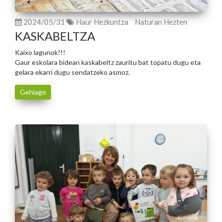
2024/05/31
Haur Hezkuntza
Naturan Hezten
KASKABELTZA
Kaixo lagunok!!!
Gaur eskolara bidean kaskabeltz zauritu bat topatu dugu eta
gelara ekarri dugu sendatzeko asmoz.
Gehiago