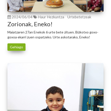
2024/06/04
Haur Hezkuntza
Urtebetetzeak
Zorionak, Eneko!
Maiatzaren 27an Enekok 6 urte bete zituen. Bizkotxo goxo-
goxoa ekarri zuen ospatzeko. Urte askotarako, Eneko!
Gehiago