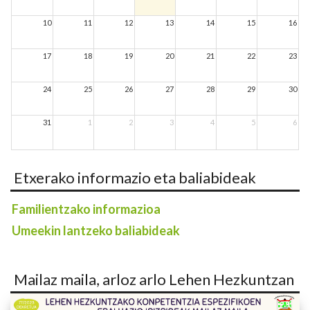
10
11
12
13
14
15
16
17
18
19
20
21
22
23
24
25
26
27
28
29
30
31
1
2
3
4
5
6
Etxerako informazio eta baliabideak
Familientzako informazioa
Umeekin lantzeko baliabideak
Mailaz maila, arloz arlo Lehen Hezkuntzan