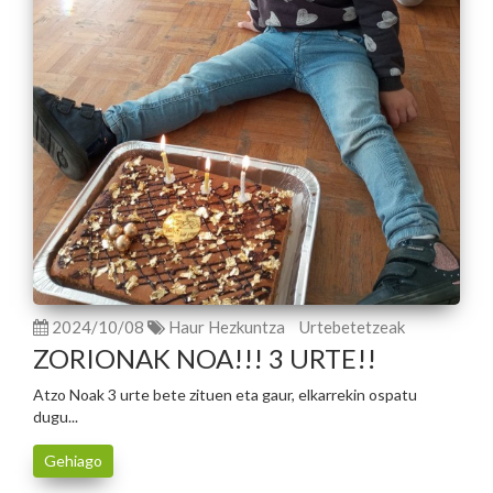
2024/10/08
Haur Hezkuntza
Urtebetetzeak
ZORIONAK NOA!!! 3 URTE!!
Atzo Noak 3 urte bete zituen eta gaur, elkarrekin ospatu
dugu...
Gehiago