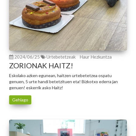
2024/06/25
Urtebetetzeak
Haur Hezkuntza
ZORIONAK HAITZ!
Eskolako azken egunean, haitzen urtebetetzea ospatu
genuen, 5 urte handi betetzituen eta! Bizkotxo ederra jan
genuen! eskerrik asko Haitz!
Gehiago