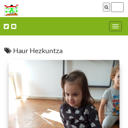
ireki
menu
Nabega
ireki
Haur Hezkuntza