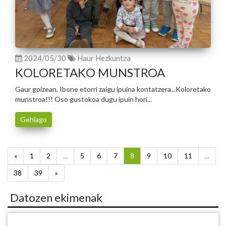
2024/05/30
Haur Hezkuntza
KOLORETAKO MUNSTROA
Gaur goizean, Ibone etorri zaigu ipuina kontatzera...Koloretako
munstroa!!! Oso gustokoa dugu ipuin hori...
Gehiago
«
1
2
...
5
6
7
8
9
10
11
...
38
39
»
Datozen ekimenak