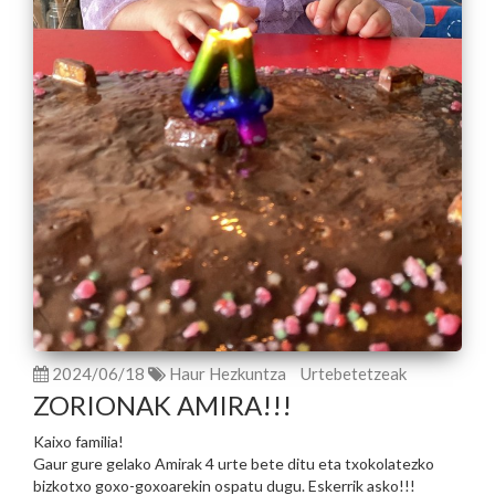
2024/06/18
Haur Hezkuntza
Urtebetetzeak
ZORIONAK AMIRA!!!
Kaixo familia!
Gaur gure gelako Amirak 4 urte bete ditu eta txokolatezko
bizkotxo goxo-goxoarekin ospatu dugu. Eskerrik asko!!!