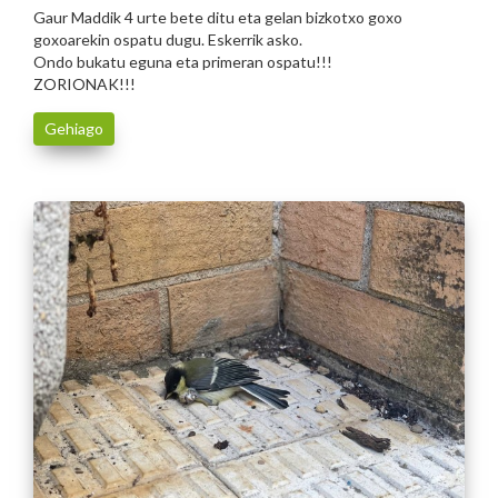
Gaur Maddik 4 urte bete ditu eta gelan bizkotxo goxo
goxoarekin ospatu dugu. Eskerrik asko.
Ondo bukatu eguna eta primeran ospatu!!!
ZORIONAK!!!
Gehiago