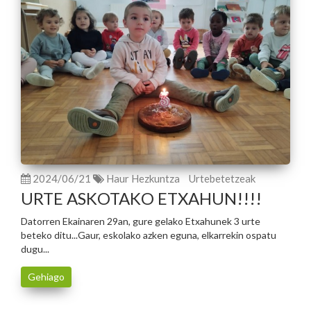
2024/06/21
Haur Hezkuntza
Urtebetetzeak
URTE ASKOTAKO ETXAHUN!!!!
Datorren Ekainaren 29an, gure gelako Etxahunek 3 urte
beteko ditu...Gaur, eskolako azken eguna, elkarrekin ospatu
dugu...
Gehiago