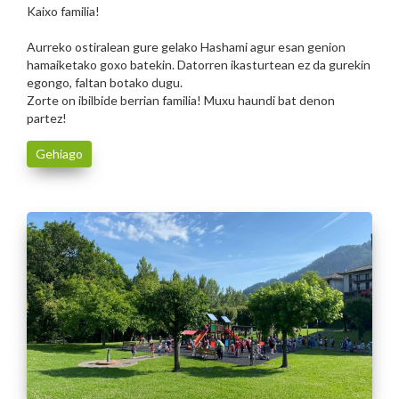
Kaixo familia!
Aurreko ostiralean gure gelako Hashami agur esan genion
hamaiketako goxo batekin. Datorren ikasturtean ez da gurekin
egongo, faltan botako dugu.
Zorte on ibilbide berrian familia! Muxu haundi bat denon
partez!
Gehiago