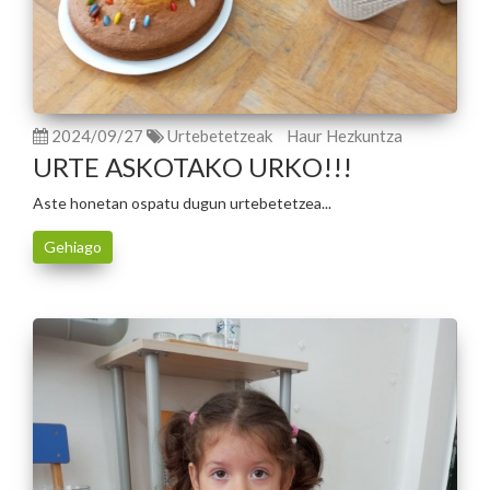
2024/09/27
Urtebetetzeak
Haur Hezkuntza
URTE ASKOTAKO URKO!!!
Aste honetan ospatu dugun urtebetetzea...
Gehiago