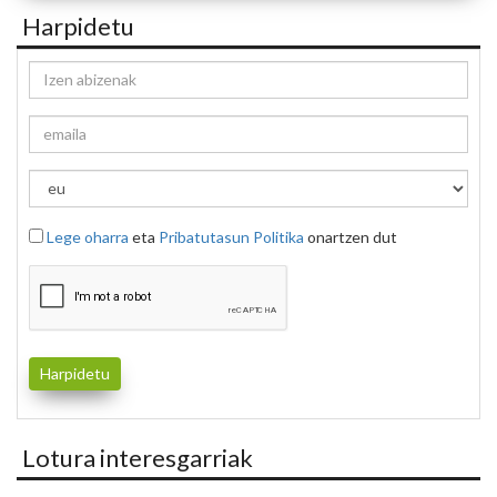
Harpidetu
Lege oharra
eta
Pribatutasun Politika
onartzen dut
Lotura interesgarriak