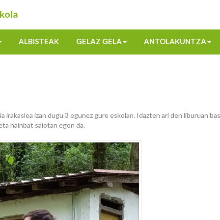
kola
ALBISTEAK
GELAZ GELA
ANTOLAKUNTZA
irakaslea izan dugu 3 egunez gure eskolan. Idazten ari den liburuan ba
eta hainbat saiotan egon da.