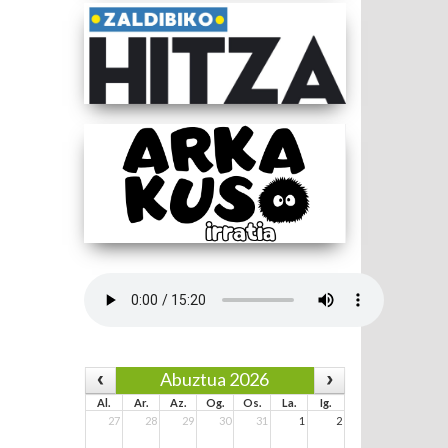
Abuztua 2026
Al.
Ar.
Az.
Og.
Os.
La.
Ig.
27
28
29
30
31
1
2