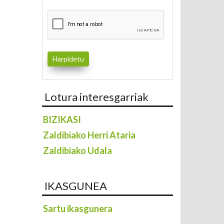
Lotura interesgarriak
BIZIKASI
Zaldibiako Herri Ataria
Zaldibiako Udala
IKASGUNEA
Sartu ikasgunera