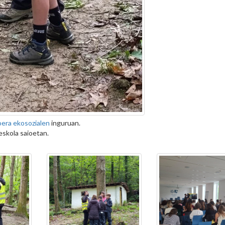
era ekosozialen
inguruan.
eskola saioetan.