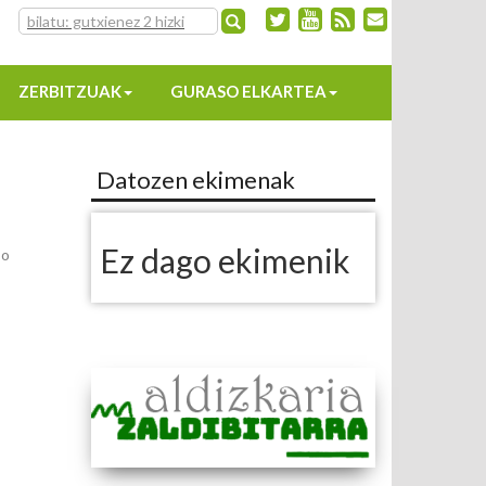
ZERBITZUAK
GURASO ELKARTEA
Datozen ekimenak
Ez dago ekimenik
so