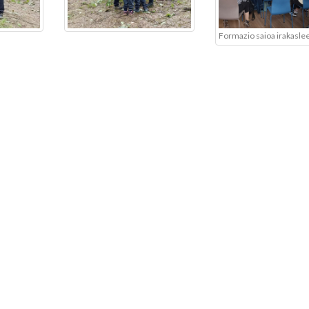
Formazio saioa irakaslee